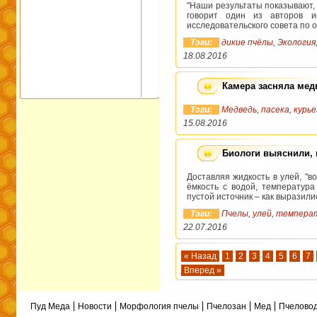
"Наши результаты показывают, 
говорит один из авторов и
исследовательского совета по
Тэги:
дикие пчёлы
,
Экология
18.08.2016
Камера засняла мед
Тэги:
Медведь
,
пасека
,
курье
15.08.2016
Биологи выяснили, 
Доставляя жидкость в улей, "
ёмкость с водой, температура
пустой источник – как выразили
Тэги:
Пчелы
,
улей
,
темпера
22.07.2016
« Назад
1
2
3
4
5
6
7
Вперед »
Пуд Меда
Новости
Морфология пчелы
Пчелозан
Мед
Пчеловод