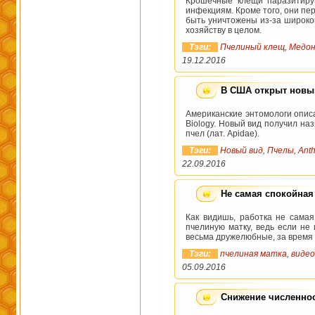
Крошечные клещи паразитирую
инфекциям. Кроме того, они пе
быть уничтожены из-за широко
хозяйству в целом.
Тэги:
Пчелиный клещ
,
Медон
19.12.2016
В США открыт новый
Американские энтомологи описа
Biology. Новый вид получил на
пчел (лат. Apidae).
Тэги:
Новый вид
,
Пчелы
,
Ant
22.09.2016
Не самая спокойная
Как видишь, работка не самая
пчелиную матку, ведь если не 
весьма дружелюбные, за время 
Тэги:
пчелиная матка
,
видео
05.09.2016
Снижение численнос