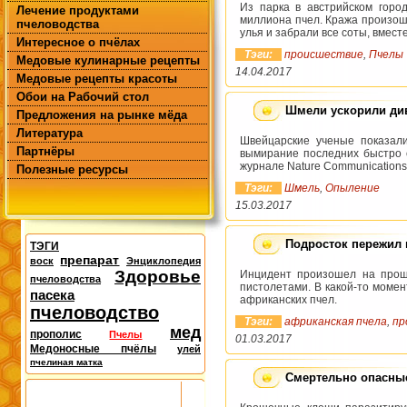
Из парка в австрийском горо
Лечение продуктами
миллиона пчел. Кража произош
пчеловодства
улья и забрали все соты, вмес
Интересное о пчёлах
Тэги:
происшествие
,
Пчелы
Медовые кулинарные рецепты
14.04.2017
Медовые рецепты красоты
Обои на Рабочий стол
Шмели ускорили ди
Предложения на рынке мёда
Литература
Швейцарские ученые показали
Партнёры
вымирание последних быстро с
журнале Nature Communications
Полезные ресурсы
Тэги:
Шмель
,
Опыление
15.03.2017
Подросток пережил 
ТЭГИ
препарат
воск
Энциклопедия
Здоровье
Инцидент произошел на прош
пчеловодства
пистолетами. В какой-то момен
пасека
африканских пчел.
пчеловодство
Тэги:
африканская пчела
,
пр
мед
прополис
Пчелы
01.03.2017
Медоносные пчёлы
улей
пчелиная матка
Смертельно опасные