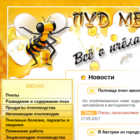
Новости
Полчища пчел запо
Пчелы
На опубликованных ниже кадра
Разведение и содержание пчел
автомобили и мотоциклистов.
Продукты пчеловодства
Тэги:
Пчелы
,
происшествие
Начинающим пчеловодам
17.05.2017
Пчелиные болезни, паразиты и
хищники
Племенная работа
В Австрии из город
Энциклопедия пчеловодства