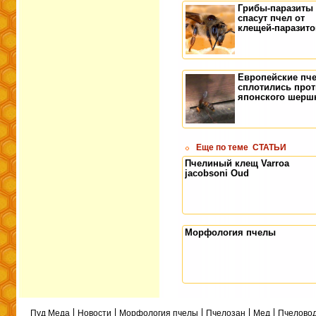
Грибы-паразиты
спасут пчел от
клещей-паразито
Европейские пч
сплотились про
японского шерш
Еще по теме
СТАТЬИ
Пчелиный клещ Varroa
jacobsoni Oud
Морфология пчелы
Пуд Меда
Новости
Морфология пчелы
Пчелозан
Мед
Пчеловод