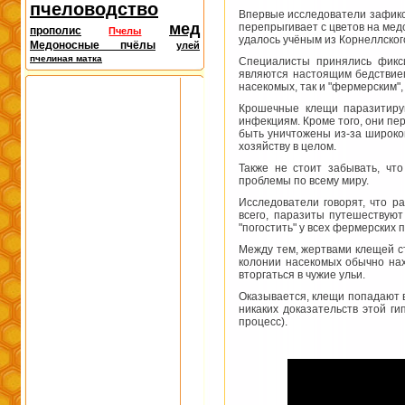
пчеловодство
Впервые исследователи зафикси
мед
перепрыгивает с цветов на мед
прополис
Пчелы
удалось учёным из Корнеллског
Медоносные пчёлы
улей
пчелиная матка
Специалисты принялись фикс
являются настоящим бедствием
насекомых, так и "фермерским",
Крошечные клещи паразитирую
инфекциям. Кроме того, они пе
быть уничтожены из-за широко
хозяйству в целом.
Также не стоит забывать, чт
проблемы по всему миру.
Исследователи говорят, что р
всего, паразиты путешествую
"погостить" у всех фермерских п
Между тем, жертвами клещей ст
колонии насекомых обычно нах
вторгаться в чужие ульи.
Оказывается, клещи попадают в
никаких доказательств этой г
процесс).