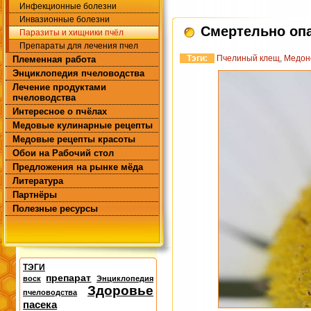
Инфекционные болезни
Инвазионные болезни
Смертельно опа
Паразиты и хищники пчёл
Препараты для лечения пчел
Тэги:
Пчелиный клещ
,
Медон
Племенная работа
Энциклопедия пчеловодства
Лечение продуктами
пчеловодства
Интересное о пчёлах
Медовые кулинарные рецепты
Медовые рецепты красоты
Обои на Рабочий стол
Предложения на рынке мёда
Литература
Партнёры
Полезные ресурсы
ТЭГИ
препарат
воск
Энциклопедия
Здоровье
пчеловодства
пасека