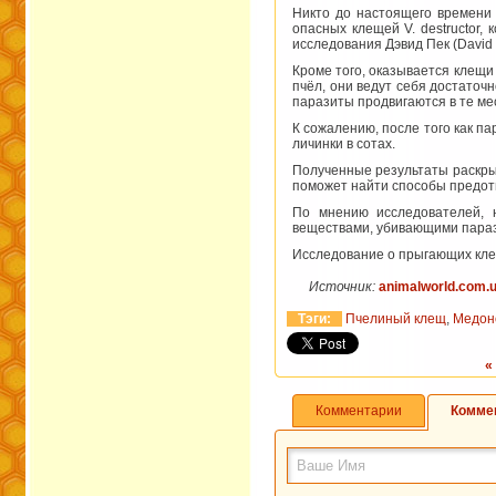
Никто до настоящего времени 
опасных клещей V. destructor,
исследования Дэвид Пек (David 
Кроме того, оказывается клещи 
пчёл, они ведут себя достаточ
паразиты продвигаются в те ме
К сожалению, после того как п
личинки в сотах.
Полученные результаты раскры
поможет найти способы предот
По мнению исследователей, 
веществами, убивающими парази
Исследование о прыгающих кле
Источник:
animalworld.com.
Тэги:
Пчелиный клещ
,
Медон
«
Комментарии
Комме