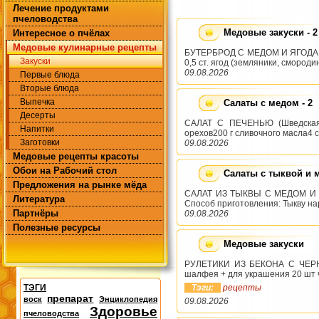
Лечение продуктами
пчеловодства
Медовые закуски - 2
Интересное о пчёлах
Медовые кулинарные рецепты
БУТЕРБРОД С МЕДОМ И ЯГОДАМИ И
Закуски
0,5 ст. ягод (земляники, смород
09.08.2026
Первые блюда
Вторые блюда
Выпечка
Салаты с медом - 2
Десерты
САЛАТ С ПЕЧЕНЬЮ (Шведская к
Напитки
орехов200 г сливочного масла4 с
Заготовки
09.08.2026
Медовые рецепты красоты
Обои на Рабочий стол
Салаты с тыквой и 
Предложения на рынке мёда
САЛАТ ИЗ ТЫКВЫ С МЕДОМ И ОРЕ
Литература
Способ приготовления: Тыкву нар
Партнёры
09.08.2026
Полезные ресурсы
Медовые закуски
РУЛЕТИКИ ИЗ БЕКОНА С ЧЕРНО
шалфея + для украшения 20 шт ч
ТЭГИ
Тэги:
рецепты
препарат
воск
Энциклопедия
09.08.2026
Здоровье
пчеловодства