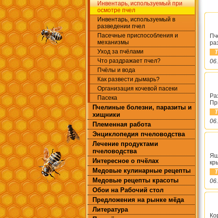
Инвентарь, используемый при
осмотре пчел
Инвентарь, используемый в
разведении пчел
Пасечные приспособления и
Пч
механизмы
ра
Уход за пчёлами
Т
Что раздражает пчел?
06
Пчёлы и вода
Как развести дымарь?
Организация кочевой пасеки
Ра
Пасека
Пр
Пчелиные болезни, паразиты и
Т
хищники
06
Племенная работа
Энциклопедия пчеловодства
Лечение продуктами
пчеловодства
Ящ
Интересное о пчёлах
кр
Медовые кулинарные рецепты
Т
Медовые рецепты красоты
06
Обои на Рабочий стол
Предложения на рынке мёда
Литература
Ко