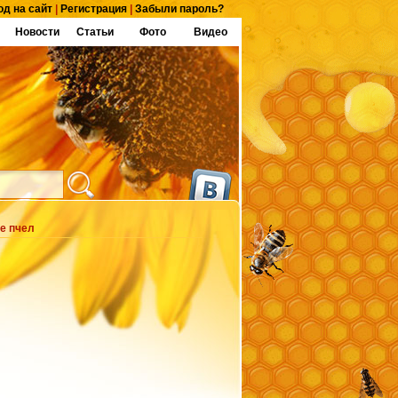
од на сайт
|
Регистрация
|
Забыли пароль?
Новости
Статьи
Фото
Видео
е пчел