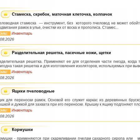
Стамеска, скребок, маточная клеточка, колпачок
еловодная стамеска — инструмент, без которого пчеловод не может обойт
здвигания рамок в улье, очистки их от воска и прополиса. Стамес...
эги:
Инвентарь
.08.2026
Разделительная решетка, пасечные ножи, щетки
зделительная решетка. Применяют ее для отделения части гнезда, когда т
игодна такая решетка и для изготовления изоляторов, используемых при выво
эги:
Инвентарь
.08.2026
Ящики пчеловодные
ик для переноски рамок. Основой его служит каркас из деревянных бруск
ышкой и дужкой для захвата при его переноске. Крышку к ящику подгоняют пло
эги:
Инвентарь
.08.2026
Кормушки
рмушки - применяются при скармливании пчелам сахарного сиропа ил