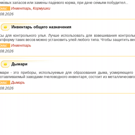
рмовых запасов или замены падевого корма, при даче семьям побудител...
эги:
Инвентарь
,
Кормушки
.08.2026
Инвентарь общего назначения
сы для контрольного улья. Лучше использовать для взвешивания контрол
атформу таких весов можно установить улей любого типа. Чтобы защитить весы
эги:
Инвентарь
.08.2026
Дымари
мари - это приборы, используемые для образования дыма, усмиряющего п
готавливаемый заводами пчеловодного инвентаря, состоит из металлическвго к
эги:
Дымарь
.08.2026