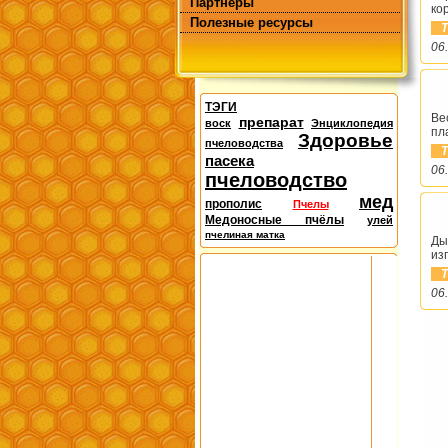
Партнёры
ко
Полезные ресурсы
Т
06
ТЭГИ
Ве
препарат
воск
Энциклопедия
пл
Здоровье
пчеловодства
Т
пасека
06
пчеловодство
мед
прополис
Пчелы
Медоносные пчёлы
улей
пчелиная матка
Ды
из
Т
06