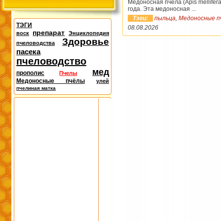
Медоносная пчела (Apis mellifera
года. Эта медоносная ...
Тэги:
пыльца
,
Медоносные п
ТЭГИ
08.08.2026
препарат
воск
Энциклопедия
Здоровье
пчеловодства
пасека
пчеловодство
мед
прополис
Пчелы
Медоносные пчёлы
улей
пчелиная матка