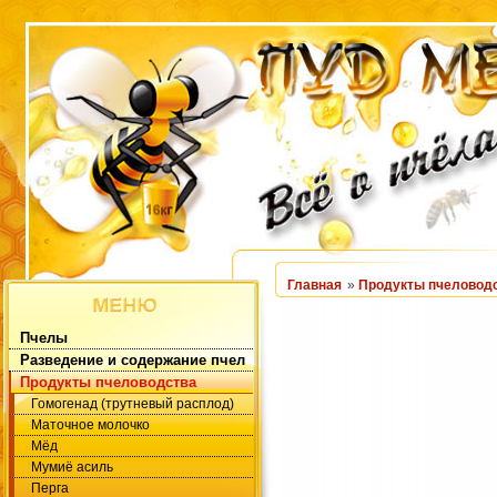
Главная
»
Продукты пчеловод
Пчелы
Разведение и содержание пчел
Продукты пчеловодства
Гомогенад (трутневый расплод)
Маточное молочко
Мёд
Мумиё асиль
Перга