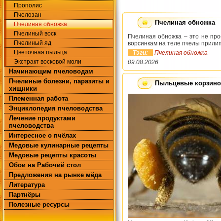
Прополис
Пчелозан
Пчелиная обножка
Пчелиная обножка
Пчелиный воск
Пчелиная обножка – это не про
Пчелиный яд
ворсинкам на теле пчелы прилип
Цветочная пыльца
Тэги:
Пчелиная обножка
Экстракт восковой моли
09.08.2026
Начинающим пчеловодам
Пчелиные болезни, паразиты и
Пыльцевые корзино
хищники
Племенная работа
Энциклопедия пчеловодства
Лечение продуктами
пчеловодства
Интересное о пчёлах
Медовые кулинарные рецепты
Медовые рецепты красоты
Обои на Рабочий стол
Предложения на рынке мёда
Литература
Партнёры
Полезные ресурсы