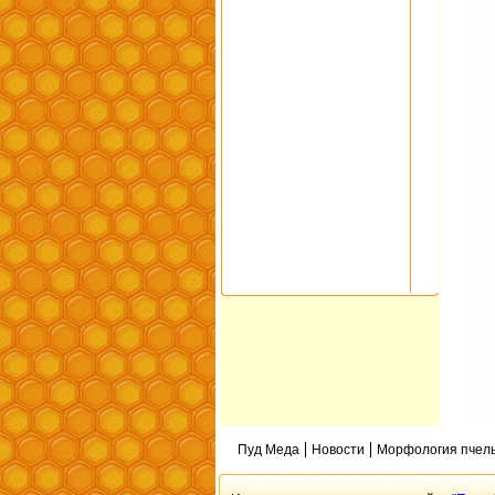
Пуд Меда
Новости
Морфология пчел