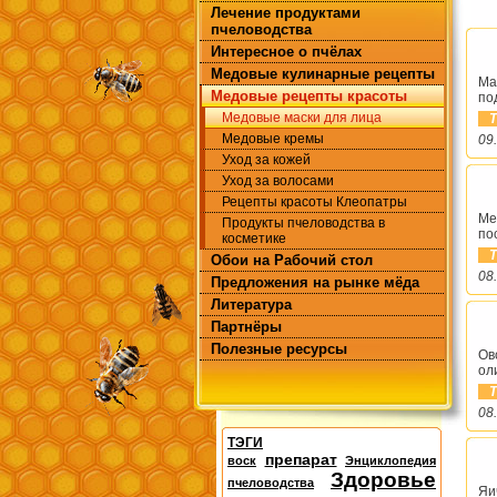
Лечение продуктами
пчеловодства
Интересное о пчёлах
Медовые кулинарные рецепты
Ма
Медовые рецепты красоты
по
Медовые маски для лица
Т
Медовые кремы
09
Уход за кожей
Уход за волосами
Рецепты красоты Клеопатры
Ме
Продукты пчеловодства в
по
косметике
Т
Обои на Рабочий стол
08
Предложения на рынке мёда
Литература
Партнёры
Полезные ресурсы
Ов
ол
Т
08
ТЭГИ
препарат
воск
Энциклопедия
Здоровье
пчеловодства
Яи