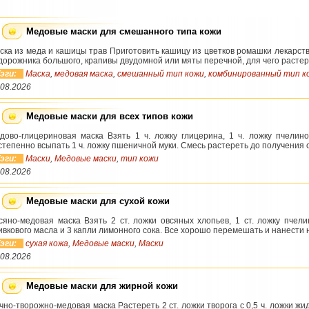
Медовые маски для смешанного типа кожи
ска из меда и кашицы трав Приготовить кашицу из цветков ромашки лекарств
дорожника большого, крапивы двудомной или мяты перечной, для чего растере
эги:
Маска
,
медовая маска
,
смешанный тип кожи
,
комбинированный тип к
.08.2026
Медовые маски для всех типов кожи
дово-глицериновая маска Взять 1 ч. ложку глицерина, 1 ч. ложку пчелин
степенно всыпать 1 ч. ложку пшеничной муки. Смесь растереть до получения 
эги:
Маски
,
Медовые маски
,
тип кожи
.08.2026
Медовые маски для сухой кожи
сяно-медовая маска Взять 2 ст. ложки овсяных хлопьев, 1 ст. ложку пчелин
ивкового масла и 3 капли лимонного сока. Все хорошо перемешать и нанести на
эги:
сухая кожа
,
Медовые маски
,
Маски
.08.2026
Медовые маски для жирной кожи
чно-творожно-медовая маска Растереть 2 ст. ложки творога с 0,5 ч. ложки жид