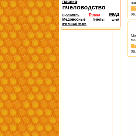
пасека
на
пчеловодство
Т
мед
08
прополис
Пчелы
Медоносные пчёлы
улей
пчелиная матка
Ме
ма
Т
08