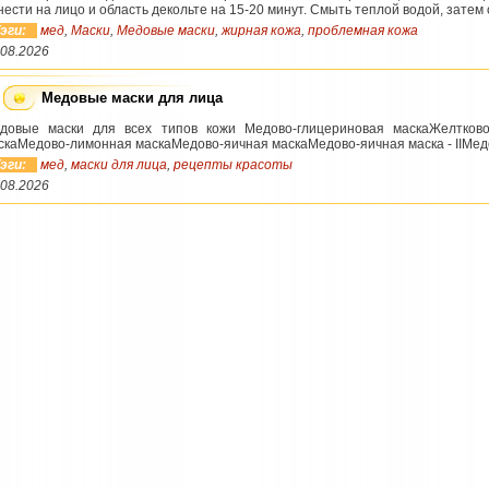
нести на лицо и область декольте на 15-20 минут. Смыть теплой водой, затем о
эги:
мед
,
Маски
,
Медовые маски
,
жирная кожа
,
проблемная кожа
.08.2026
Медовые маски для лица
довые маски для всех типов кожи Медово-глицериновая маскаЖелтково
скаМедово-лимонная маскаМедово-яичная маскаМедово-яичная маска - IIМедо
эги:
мед
,
маски для лица
,
рецепты красоты
.08.2026