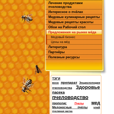
Лечение продуктами
пчеловодства
Интересное о пчёлах
Медовые кулинарные рецепты
Медовые рецепты красоты
Обои на Рабочий стол
Предложения на рынке мёда
Медовый бизнес
Цены на мёд
Литература
Партнёры
Полезные ресурсы
ТЭГИ
препарат
воск
Энциклопедия
Здоровье
пчеловодства
пасека
пчеловодство
мед
прополис
Пчелы
Медоносные пчёлы
улей
пчелиная матка