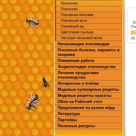
Прополис
Пчелозан
Пчелиная обножка
Пчелиный воск
Ещ
Пчелиный яд
Пч
Цветочная пыльца
Т
Экстракт восковой моли
06
Начинающим пчеловодам
Пчелиные болезни, паразиты и
хищники
Племенная работа
Энциклопедия пчеловодства
Лечение продуктами
пчеловодства
Интересное о пчёлах
Медовые кулинарные рецепты
Медовые рецепты красоты
Обои на Рабочий стол
Предложения на рынке мёда
Литература
Партнёры
Полезные ресурсы