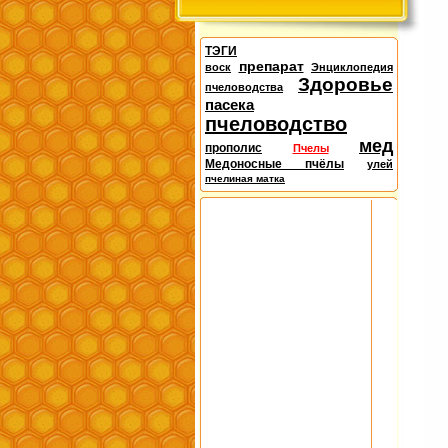
ТЭГИ
препарат
воск
Энциклопедия
Здоровье
пчеловодства
пасека
пчеловодство
мед
прополис
Пчелы
Медоносные пчёлы
улей
пчелиная матка