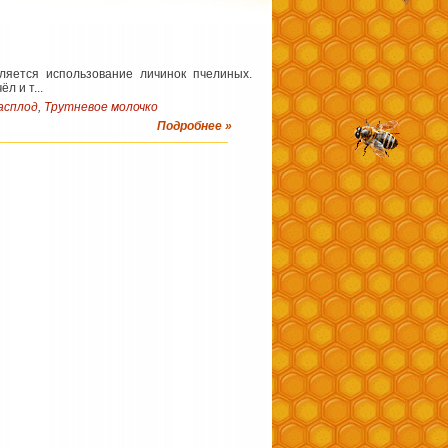
яется использование личинок пчелиных.
л и т...
асплод
,
Трутневое молочко
Подробнее »