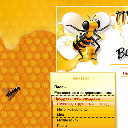
Гл
Пчелы
Разведение и содержание пчел
Продукты пчеловодства
Гомогенад (трутневый расплод)
Маточное молочко
Мёд
Мумиё асиль
Перга