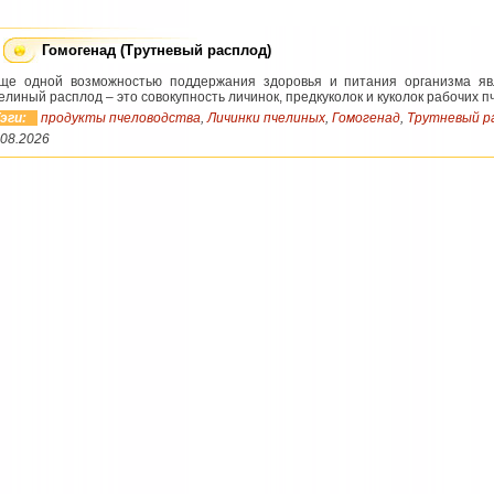
Гомогенад (Трутневый расплод)
е одной возможностью поддержания здоровья и питания организма явл
елиный расплод – это совокупность личинок, предкуколок и куколок рабочих пчё
эги:
продукты пчеловодства
,
Личинки пчелиных
,
Гомогенад
,
Трутневый р
.08.2026