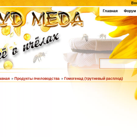
Вх
Главная
Форум
авная
»
Продукты пчеловодства
»
Гомогенад (трутневый расплод)