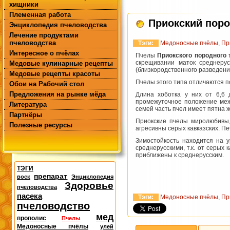
хищники
Племенная работа
Приокский пор
Энциклопедия пчеловодства
Лечение продуктами
пчеловодства
Тэги:
Медоносные пчёлы
,
Пр
Интересное о пчёлах
Пчелы
Приокского породного
скрещивании маток среднерус
Медовые кулинарные рецепты
(близкородственного разведени
Медовые рецепты красоты
Пчелы этого типа отличаются п
Обои на Рабочий стол
Предложения на рынке мёда
Длина хоботка у них от 6,6 
промежуточное положение межд
Литература
семей часть пчел имеет пятна ж
Партнёры
Приокские пчелы миролюбивы,
Полезные ресурсы
агресивны серых кавказских. П
Зимостойкость находится на 
среднерусскими, т.к. от серых
приближены к среднерусским.
ТЭГИ
препарат
воск
Энциклопедия
Здоровье
пчеловодства
пасека
Тэги:
Медоносные пчёлы
,
Пр
пчеловодство
мед
прополис
Пчелы
Медоносные пчёлы
улей