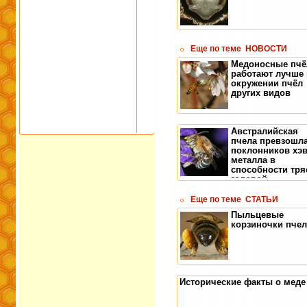
Еще по теме
НОВОСТИ
Медоносные пч
работают лучше 
окружении пчёл
других видов
Австралийская
пчела превзошл
поклонников хэв
металла в
способности тря
головой
Еще по теме
СТАТЬИ
Пыльцевые
корзиночки пче
Исторические факты о меде