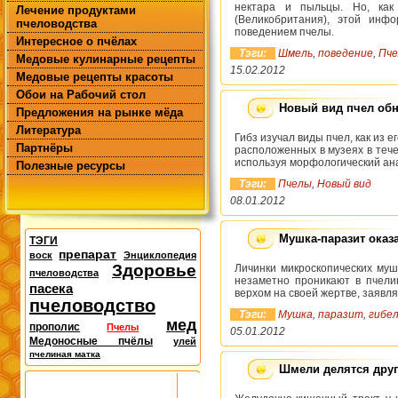
нектара и пыльцы. Но, как
Лечение продуктами
(Великобритания), этой инф
пчеловодства
поведением пчелы.
Интересное о пчёлах
Тэги:
Шмель
,
поведение
,
Пч
Медовые кулинарные рецепты
15.02.2012
Медовые рецепты красоты
Обои на Рабочий стол
Новый вид пчел обн
Предложения на рынке мёда
Литература
Гибз изучал виды пчел, как из е
Партнёры
расположенных в музеях в тече
используя морфологический ана
Полезные ресурсы
Тэги:
Пчелы
,
Новый вид
08.01.2012
Мушка-паразит оказ
ТЭГИ
препарат
воск
Энциклопедия
Здоровье
Личинки микроскопических муш
пчеловодства
незаметно проникают в пчели
пасека
верхом на своей жертве, заявл
пчеловодство
Тэги:
Мушка
,
паразит
,
гибел
мед
прополис
Пчелы
05.01.2012
Медоносные пчёлы
улей
пчелиная матка
Шмели делятся дру