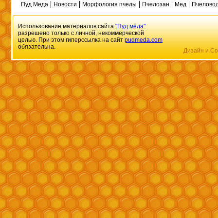
Пуд Меда
Новости
Морфология пчелы
Пчелозан
Мед
Пчеловод
Использование материалов сайта
"Пуд мёда"
разрешено только с личной, некоммерческой
целью. При этом гиперссылка на сайт
pudmeda.com
обязательна.
Дизайн и Со