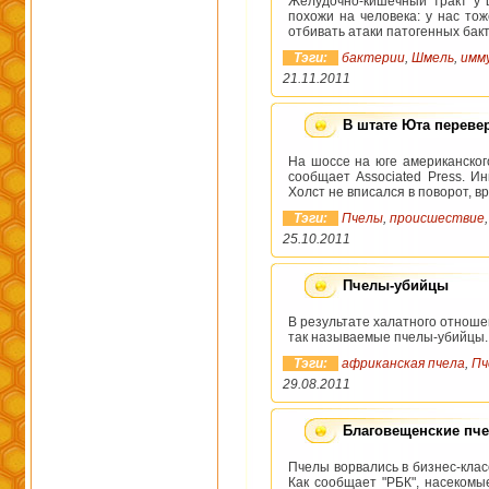
Желудочно-кишечный тракт у 
похожи на человека: у нас то
отбивать атаки патогенных бак
Тэги:
бактерии
,
Шмель
,
имм
21.11.2011
В штате Юта переве
На шоссе на юге американског
сообщает Associated Press. И
Холст не вписался в поворот, в
Тэги:
Пчелы
,
происшествие
25.10.2011
Пчелы-убийцы
В результате халатного отноше
так называемые пчелы-убийцы.
Тэги:
африканская пчела
,
Пч
29.08.2011
Благовещенские пче
Пчелы ворвались в бизнес-клас
Как сообщает "РБК", насекомы