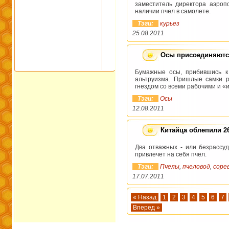
заместитель директора аэроп
наличии пчел в самолете.
Тэги:
курьез
25.08.2011
Осы присоединяются
Бумажные осы, прибившись к
альтруизма. Пришлые самки р
гнездом со всеми рабочими и «
Тэги:
Осы
12.08.2011
Китайца облепили 2
Два отважных - или безрассуд
привлечет на себя пчел.
Тэги:
Пчелы
,
пчеловод
,
соре
17.07.2011
« Назад
1
2
3
4
5
6
7
Вперед »