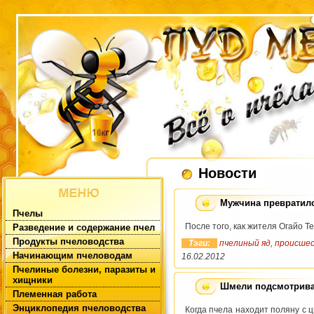
Новости
Мужчина превратилс
Пчелы
После того, как жителя Огайо 
Разведение и содержание пчел
Продукты пчеловодства
Тэги:
пчелиный яд
,
происше
Начинающим пчеловодам
16.02.2012
Пчелиные болезни, паразиты и
хищники
Шмели подсмотрива
Племенная работа
Энциклопедия пчеловодства
Когда пчела находит поляну с 