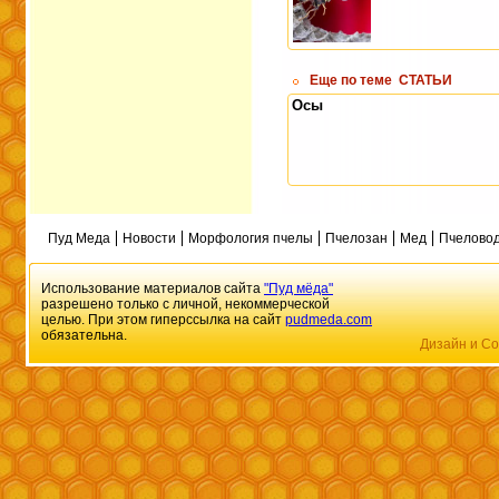
Еще по теме
СТАТЬИ
Осы
Пуд Меда
Новости
Морфология пчелы
Пчелозан
Мед
Пчеловод
Использование материалов сайта
"Пуд мёда"
разрешено только с личной, некоммерческой
целью. При этом гиперссылка на сайт
pudmeda.com
обязательна.
Дизайн и Со