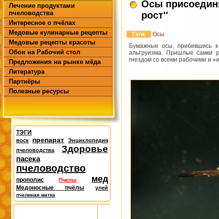
Осы присоединя
Лечение продуктами
пчеловодства
рост''
Интересное о пчёлах
Медовые кулинарные рецепты
Тэги:
Осы
Медовые рецепты красоты
Бумажные осы, прибившись к
Обои на Рабочий стол
альтруизма. Пришлые самки р
гнездом со всеми рабочими и «
Предложения на рынке мёда
Литература
Партнёры
Полезные ресурсы
ТЭГИ
препарат
воск
Энциклопедия
Здоровье
пчеловодства
пасека
пчеловодство
мед
прополис
Пчелы
Медоносные пчёлы
улей
пчелиная матка