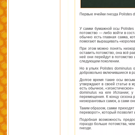
Первые ячейки гнезда Polistes d
У самки бумажной осы Polistes
потомство — либо войти в сост
обычно есть главная самка, к
помогают выращивать «королев
При этом можно понять низкор
оставить потомство, она всё р
неё они перейдут в потомство 
следующем поколении.
Но в ульях Polistes dominulus
добровольно включившиеся в ра
Долгое время такие осы весьм
утверждают в своей статье в ж
есть обычное, «эгоистическое»
dominulus на юге Испании; у
перемещения. К концу сезона 
низкоранговых самок, а сами о
Таким образом, самки приходят
переворот», который позволит 
Подобная возможность предост
гораздо больше потомства, чем 
гнезде.