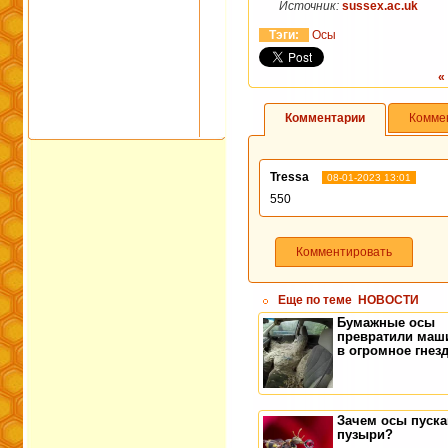
Источник:
sussex.ac.uk
Тэги:
Осы
«
Комментарии
Комме
Tressa
08-01-2023 13:01
550
Комментировать
Еще по теме
НОВОСТИ
Бумажные осы
превратили маш
в огромное гнез
Зачем осы пуск
пузыри?