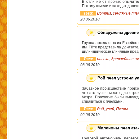
В отличие от прочих опылите
Потому шмели и заходят далеко 
Тэги:
Bombus
,
земляные пчё
20.06.2010
Обнаружены древне
Группа археологов из
Еврейско
им. Гёте
представила доказател
цилиндрические глиняные пред
Тэги:
пасека
,
древнейшие пч
08.06.2010
Рой пчёл устроил ул
Забавное происшествие произо
что это лучше место для стро
Vespa. Прохожие были вынужд
справиться с пчелками.
Тэги:
Рой
,
улей
,
Пчелы
02.06.2010
Миллионы пчел атак
Грузовой автомобиль, перево