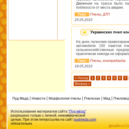
Движение на трассе было па
поблизости от места аварии.
Тэги:
Пчелы
,
ДТП
25.05.2010
Украинских пчел ко
На днях луганские правоохран
автомобиле 150 пакетов пч
сельскохозяйственные предп
практически никогда не оформ
Тэги:
Пчелы
,
контрабанда
18.05.2010
« Назад
1
2
3
4
5
6
7
Вперед »
Пуд Меда
Новости
Морфология пчелы
Пчелозан
Мед
Пчеловод
Использование материалов сайта
"Пуд мёда"
разрешено только с личной, некоммерческой
целью. При этом гиперссылка на сайт
pudmeda.com
обязательна.
Дизайн и Со