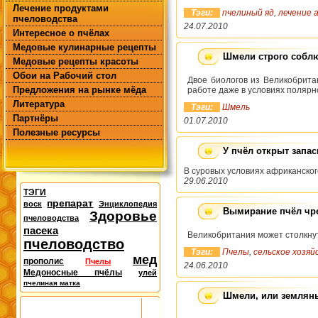
Лечение продуктами
Тэги:
пчелиный яд
,
лечение 
пчеловодства
24.07.2010
Интересное о пчёлах
Медовые кулинарные рецепты
Шмели строго собл
Медовые рецепты красоты
Обои на Рабочий стол
Двое биологов из Великобрита
Предложения на рынке мёда
работе даже в условиях полярн
Литература
Тэги:
Шмель
Партнёры
01.07.2010
Полезные ресурсы
У пчёл открыт запа
В суровых условиях африканско
29.06.2010
ТЭГИ
препарат
воск
Энциклопедия
Вымирание пчёл чре
Здоровье
пчеловодства
пасека
Великобритания может столкну
пчеловодство
Тэги:
Пчелы
,
сельское хозяй
мед
прополис
Пчелы
24.06.2010
Медоносные пчёлы
улей
пчелиная матка
Шмели, или землян