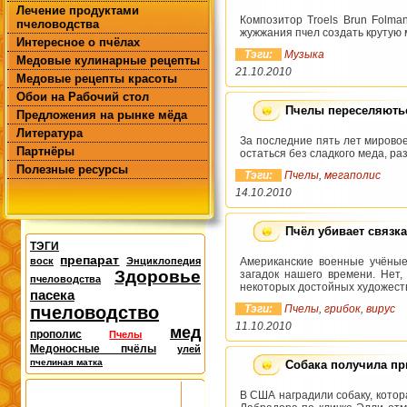
Лечение продуктами
Композитор Troels Brun Folma
пчеловодства
жужжания пчел создать крутую
Интересное о пчёлах
Тэги:
Музыка
Медовые кулинарные рецепты
21.10.2010
Медовые рецепты красоты
Обои на Рабочий стол
Пчелы переселяють
Предложения на рынке мёда
Литература
За последние пять лет мировое
Партнёры
остаться без сладкого меда, р
Полезные ресурсы
Тэги:
Пчелы
,
мегаполис
14.10.2010
Пчёл убивает связка
ТЭГИ
препарат
воск
Энциклопедия
Американские военные учёные
Здоровье
загадок нашего времени. Нет,
пчеловодства
некоторых достойных художест
пасека
пчеловодство
Тэги:
Пчелы
,
грибок
,
вирус
11.10.2010
мед
прополис
Пчелы
Медоносные пчёлы
улей
пчелиная матка
Собака получила пр
В США наградили собаку, котор