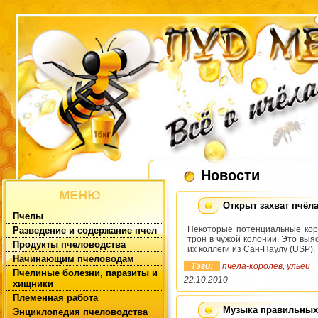
Новости
Открыт захват пчёл
Пчелы
Некоторые потенциальные коро
Разведение и содержание пчел
трон в чужой колонии. Это выяс
Продукты пчеловодства
их коллеги из Сан-Паулу (USP).
Начинающим пчеловодам
Тэги:
пчёла-королев
,
ульей
Пчелиные болезни, паразиты и
22.10.2010
хищники
Племенная работа
Музыка правильных
Энциклопедия пчеловодства