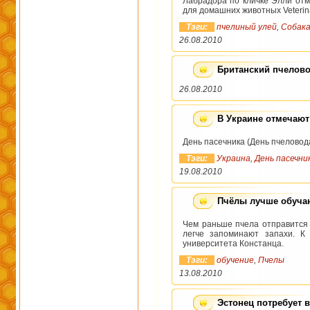
Лабрадора по кличке Элли отм
для домашних животных Veterinar
Тэги:
пчелиный улей
,
Собак
26.08.2010
Британский пчелово
26.08.2010
В Украине отмечают
День пасечника (День пчеловод
Тэги:
Украина
,
День пасечни
19.08.2010
Пчёлы лучше обуча
Чем раньше пчела отправится 
легче запоминают запахи. К 
университета Констанца.
Тэги:
обучение
,
Пчелы
13.08.2010
Эстонец потребует 