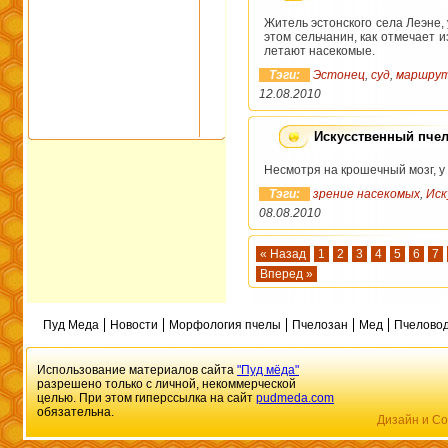
Житель эстонского села Леэне,
этом сельчанин, как отмечает 
летают насекомые.
Тэги:
Эстонец
,
суд
,
маршрут
12.08.2010
Искусственный пчел
Несмотря на крошечный мозг, у
Тэги:
зрение насекомых
,
Иск
08.08.2010
« Назад
1
2
3
4
5
6
7
Вперед »
Пуд Меда
Новости
Морфология пчелы
Пчелозан
Мед
Пчеловод
Использование материалов сайта
"Пуд мёда"
разрешено только с личной, некоммерческой
целью. При этом гиперссылка на сайт
pudmeda.com
обязательна.
Дизайн и Со