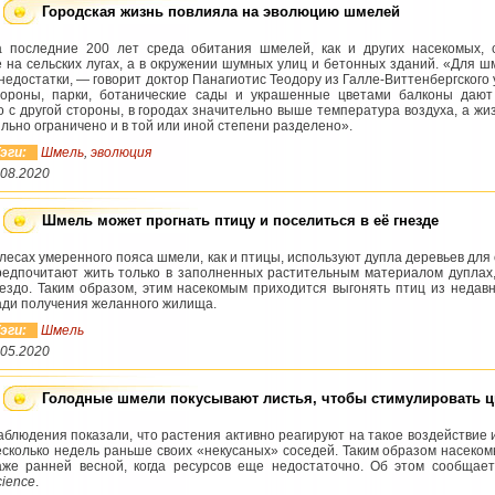
Городская жизнь повлияла на эволюцию шмелей
а последние 200 лет среда обитания шмелей, как и других насекомых, 
е на сельских лугах, а в окружении шумных улиц и бетонных зданий. «Для шм
 недостатки, — говорит доктор Панагиотис Теодору из Галле-Виттенбергског
тороны, парки, ботанические сады и украшенные цветами балконы дают
о с другой стороны, в городах значительно выше температура воздуха, а жи
ильно ограничено и в той или иной степени разделено».
эги:
Шмель
,
эволюция
.08.2020
Шмель может прогнать птицу и поселиться в её гнезде
 лесах умеренного пояса шмели, как и птицы, используют дупла деревьев для
редпочитают жить только в заполненных растительным материалом дуплах, т
нездо. Таким образом, этим насекомым приходится выгонять птиц из неда
ади получения желанного жилища.
эги:
Шмель
.05.2020
Голодные шмели покусывают листья, чтобы стимулировать ц
аблюдения показали, что растения активно реагируют на такое воздействие
есколько недель раньше своих «некусаных» соседей. Таким образом насеком
аже ранней весной, когда ресурсов еще недостаточно. Об этом сообщае
cience
.