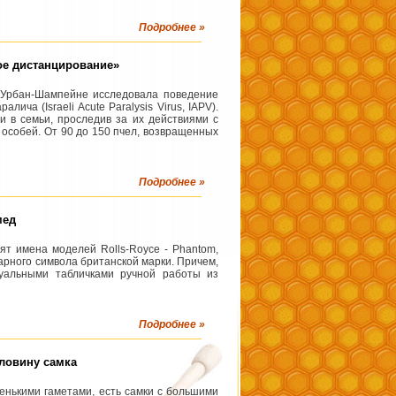
Подробнее »
ое дистанцирование»
в Урбан-Шампейне исследовала поведение
ича (Israeli Acute Paralysis Virus, IAPV).
и в семьи, проследив за их действиями с
особей. От 90 до 150 пчел, возвращенных
Подробнее »
мед
ят имена моделей Rolls-Royce - Phantom,
ндарного символа британской марки. Причем,
уальными табличками ручной работы из
Подробнее »
оловину самка
енькими гаметами, есть самки с большими