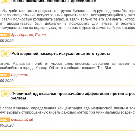
Пчелы оказались способны к дрессировке
тобы добиться такого результата, группа биологов под руководством Уолте
делала специальный искусственный ароматизатор, ассоциирующийся у пчел
е стали полностью копировать запах, а взяли только те его элементы, кот
тот ароматизатор был добавлен в подкоромку для ульев. В резуль
реимущественно на подсолнухах, что повысило урожай семян на близлежащи
эги:
дрессировка
,
Пчела
.09.2020
Рой шершней насмерть искусал опытного туриста
итель Малайзии погиб от укусов смертоносных шершней во время пох
алайзийского города Кангар. Об этом сообщает издание The Star.
эги:
Шершень
.09.2020
Пчелиный яд оказался чрезвычайно эффективен против агре
железы
о словам ученых, определенная концентрация яда медоносной пчелы и то
огут вызвать стопроцентную гибель раковых клеток при минимальном воздейс
эги:
пчелиный яд
.09.2020