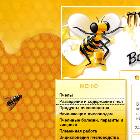
Пчелы
Разведение и содержание пчел
В
Продукты пчеловодства
к
п
Начинающим пчеловодам
н
Пчелиные болезни, паразиты и
хищники
01
Племенная работа
Энциклопедия пчеловодства