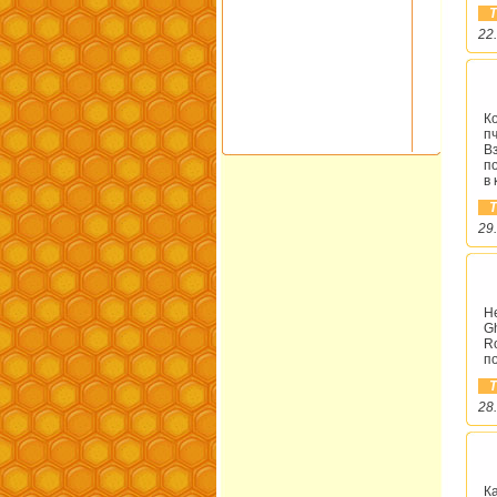
Т
22
К
пч
В
п
в
Т
29
Н
Gh
R
п
Т
28
К