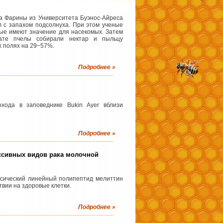
ра Фарины из Университета Буэнос-Айреса
 с запахом подсолнуха. При этом ученые
орые имеют значение для насекомых. Затем
тате пчелы собирали нектар и пыльцу
х полях на 29−57%.
Подробнее »
ода в заповеднике Bukin Ayer вблизи
Подробнее »
ссивных видов рака молочной
ксический линейный полипептид мелиттин
твии на здоровые клетки.
Подробнее »