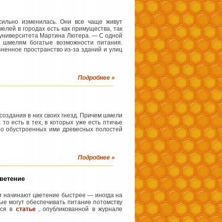
сильно изменилась. Они все чаще живут
елей в городах есть как примущества, так
о университета Мартина Лютера. — С одной
 шмелям богатые возможности питания.
зненное пространство из-за зданий и улиц
Подробнее »
 создания в них своих гнезд. Причем шмели
о есть в тех, в которых уже есть птичье
вно обустроенных ими древесных полостей
Подробнее »
ветение
 и начинают цветение быстрее — иногда на
ые могут обеспечивать питание потомству
тся в
статье
, опубликованной в журнале