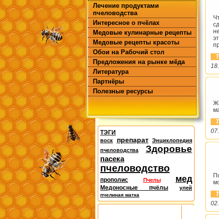
Лечение продуктами
пчеловодства
Ч
Интересное о пчёлах
с
н
Медовые кулинарные рецепты
э
Медовые рецепты красоты
п
Обои на Рабочий стол
Т
Предложения на рынке мёда
18
Литература
Партнёры
Полезные ресурсы
Ж
м
Т
07
ТЭГИ
препарат
воск
Энциклопедия
Здоровье
пчеловодства
пасека
пчеловодство
П
мед
прополис
Пчелы
м
Медоносные пчёлы
улей
Т
пчелиная матка
02