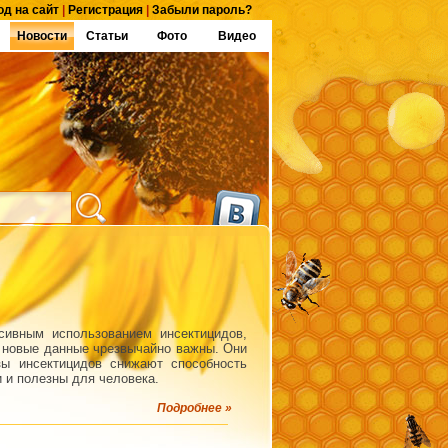
од на сайт
|
Регистрация
|
Забыли пароль?
Новости
Статьи
Фото
Видео
ивным использованием инсектицидов,
, новые данные чрезвычайно важны. Они
зы инсектицидов снижают способность
 и полезны для человека.
Подробнее »