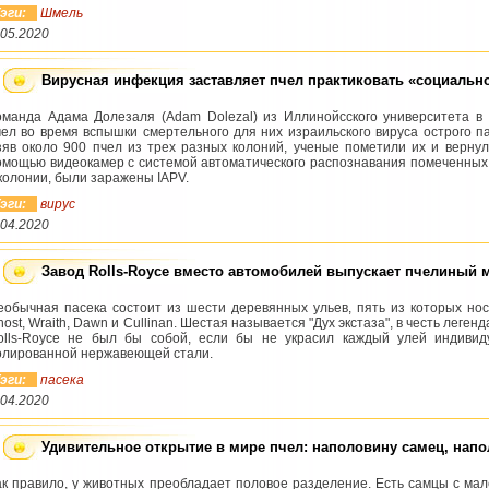
эги:
Шмель
.05.2020
Вирусная инфекция заставляет пчел практиковать «социальн
оманда Адама Долезаля (Adam Dolezal) из Иллинойсского университета 
ел во время вспышки смертельного для них израильского вируса острого парал
зяв около 900 пчел из трех разных колоний, ученые пометили их и вернул
омощью видеокамер с системой автоматического распознавания помеченных 
 колонии, были заражены IAPV.
эги:
вирус
.04.2020
Завод Rolls-Royce вместо автомобилей выпускает пчелиный 
еобычная пасека состоит из шести деревянных ульев, пять из которых нос
ost, Wraith, Dawn и Cullinan. Шестая называется "Дух экстаза", в честь леге
olls-Royce не был бы собой, если бы не украсил каждый улей индивид
олированной нержавеющей стали.
эги:
пасека
.04.2020
Удивительное открытие в мире пчел: наполовину самец, нап
ак правило, у животных преобладает половое разделение. Есть самцы с мал