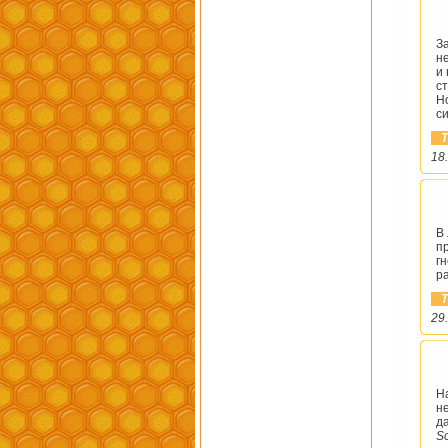
З
н
и
с
Н
с
Т
18
В
п
г
р
Т
29
Н
н
д
S