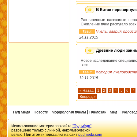
В Китае перевернул
Разъяренные насекомые первы
Скопление пчел распугало всех
Тэги:
Пчелы
,
авария
,
происш
24.11.2015
Древние люди заним
Новое исследование специалист
веке.
Тэги:
История
,
пчеловодств
12.11.2015
« Назад
1
2
3
4
5
6
7
Вперед »
Пуд Меда
Новости
Морфология пчелы
Пчелозан
Мед
Пчеловод
Использование материалов сайта
"Пуд мёда"
разрешено только с личной, некоммерческой
целью. При этом гиперссылка на сайт
pudmeda.com