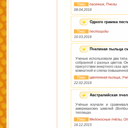
Тэги:
пасечник
,
Пчелы
08.04.2016
Одного грамма пест
Тэги:
пестициды
10.03.2016
Пчелиная пыльца см
Ученые использовали два типа
собранной с разных цветов. Он
присутствии инертного газа ар
комнатной и слегка повышенной
Тэги:
цветочная пыльца
,
Уч
22.02.2016
Австралийская пчел
Учёные изучали и сравнивали
американских шмелей (Bombus
теплицах.
Тэги:
Медоносные пчёлы
,
Оп
16.12.2015