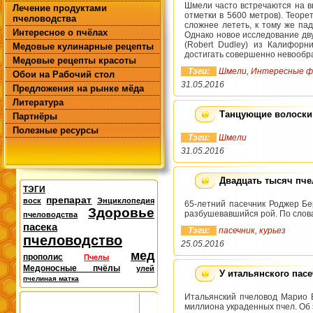
Шмели часто встречаются на в
Лечение продуктами
отметки в 5600 метров). Теоре
пчеловодства
сложнее лететь, к тому же па
Интересное о пчёлах
Однако новое исследование дву
(Robert Dudley) из Калифорн
Медовые кулинарные рецепты
достигать совершенно невообр
Медовые рецепты красоты
Тэги:
Шмели
,
Интересные 
Обои на Рабочий стол
31.05.2016
Предложения на рынке мёда
Литература
Танцующие волоски
Партнёры
Полезные ресурсы
Тэги:
Шмели
31.05.2016
Двадцать тысяч пче
ТЭГИ
препарат
воск
Энциклопедия
65-летний пасечник Роджер Бе
Здоровье
разбушевавшийся рой. По словам
пчеловодства
пасека
Тэги:
пасечник
,
курьез
пчеловодство
25.05.2016
мед
прополис
Пчелы
Медоносные пчёлы
улей
У итальянского пас
пчелиная матка
Итальянский пчеловод Марио Б
миллиона украденных пчел. Об 