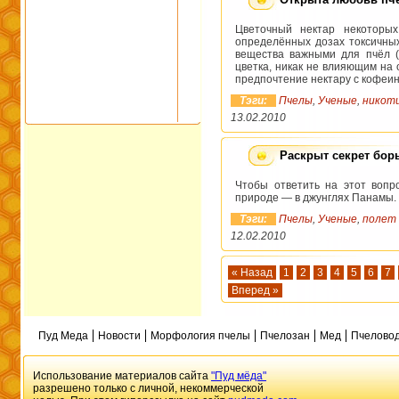
Цветочный нектар некоторых
определённых дозах токсичны
вещества важными для пчёл (
цветка, никак не влияющим на
предпочтение нектару с кофеин
Тэги:
Пчелы
,
Ученые
,
никот
13.02.2010
Раскрыт секрет бор
Чтобы ответить на этот вопр
природе — в джунглях Панамы.
Тэги:
Пчелы
,
Ученые
,
полет
12.02.2010
« Назад
1
2
3
4
5
6
7
Вперед »
Пуд Меда
Новости
Морфология пчелы
Пчелозан
Мед
Пчеловод
Использование материалов сайта
"Пуд мёда"
разрешено только с личной, некоммерческой