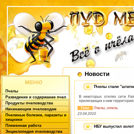
Новости
Пчелы стали "штатн
Пчелы
В некоторых отелях сети Fa
Разведение и содержание пчел
прилегающих к ним территория
Продукты пчеловодства
Тэги:
Пчелы
,
отель
Начинающим пчеловодам
23.04.2010
Пчелиные болезни, паразиты и
хищники
Племенная работа
НБУ выпустил золот
Энциклопедия пчеловодства