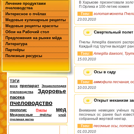
В Харькове презентовали золо
Лечение продуктами
П.Орлика и 100-летию хоккея
пчеловодства
Интересное о пчёлах
Тэги:
золотая монета Пчел
23.03.2010
Медовые кулинарные рецепты
Медовые рецепты красоты
Обои на Рабочий стол
Смертельный полет 
Предложения на рынке мёда
Пчелы Amegilla dawsoni распр
Литература
Каждый год трутни выходят ран
Партнёры
Тэги:
Amegilla dawsoni
,
Трут
Полезные ресурсы
15.03.2010
Осы в саду
ТЭГИ
Тэги:
аммофила песчаная
,
о
препарат
воск
Энциклопедия
10.03.2010
Здоровье
пчеловодства
пасека
Открыт механизм за
пчеловодство
мед
прополис
Пчелы
Внимание немецких учёных п
песочных ос ранее был извест
Медоносные пчёлы
улей
собранный жертвой нектар.
пчелиная матка
Тэги:
песочные осы
,
потомс
01.03.2010