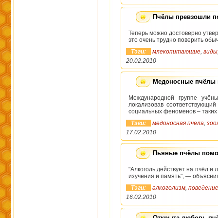
Пчёлы превзошли п
Теперь можно достоверно утвер
это очень трудно поверить обы
Тэги:
млекопитающие
,
виды
20.02.2010
Медоносные пчёлы п
Международной группе учёных
локализовав соответствующий
социальных феноменов – таких
Тэги:
медоносная пчела
,
зоо
17.02.2010
Пьяные пчёлы помог
"Алкоголь действует на пчёл и
изучения и память", — объясни
Тэги:
алкоголизм
,
поведени
16.02.2010
Открыта любовь пчё