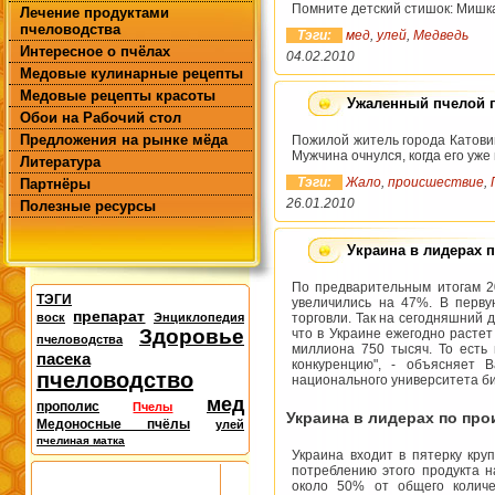
Помните детский стишок: Мишка
Лечение продуктами
пчеловодства
Тэги:
мед
,
улей
,
Медведь
Интересное о пчёлах
04.02.2010
Медовые кулинарные рецепты
Медовые рецепты красоты
Ужаленный пчелой п
Обои на Рабочий стол
Предложения на рынке мёда
Пожилой житель города Катови
Мужчина очнулся, когда его уже
Литература
Тэги:
Жало
,
происшествие
,
Партнёры
26.01.2010
Полезные ресурсы
Украина в лидерах 
По предварительным итогам 2
ТЭГИ
увеличились на 47%. В перву
препарат
воск
Энциклопедия
торговли. Так на сегодняшний д
Здоровье
что в Украине ежегодно расте
пчеловодства
миллиона 750 тысяч. То есть
пасека
конкуренцию", - объясняет 
пчеловодство
национального университета б
мед
прополис
Пчелы
Украина в лидерах по про
Медоносные пчёлы
улей
пчелиная матка
Украина входит в пятерку кру
потреблению этого продукта 
около 50% от общего количе