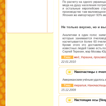
По расчету на одного украинца
меда на душу населения потребл
и остальные европейские ст
производство там маломощное,
Япония же импортирует 93% ме
Не только вкусно, но и в
Аналитики в один голос заяв
которые занимаются пчеловод
насчитывается более 60 пчелин
Кроме этого это доставляет 
известных людей также есть п
Сергей Терехин, мэр Москвы Юр
Тэги:
мед
,
Украина
,
произво
22.01.2010
Наночастицы с пчел
Американским учёным удалось 
Тэги:
терапия
,
Наночастиц
15.12.2009
Настоящие осы (Vesp