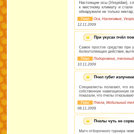
Настоящие осы (
Vespidae
), с
к местному климату и стали
обнаружили не только нектар, 
Тэги:
Оса
,
Насекомые
,
Vespi
12.11.2009
При укусах пчёл по
Самое простое средство при ук
болеутоляющее действие, вытяг
Тэги:
Подорожник
,
пчелиный
10.11.2009
Пчел губит излучен
Специалисты полагают, что из
собственную навигационную си
показали, что пчелы отказывают
Тэги:
Пчела
,
Мобильный те
08.11.2009
Пчелы чуть не сорв
Матч отборочного турнира чем