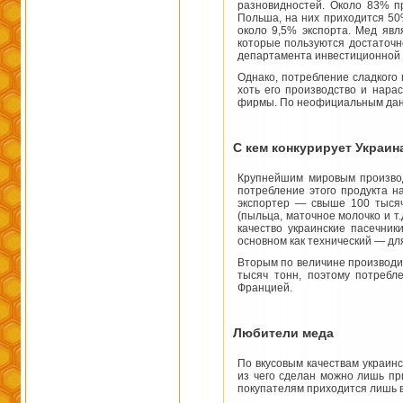
разновидностей. Около 83% пр
Польша, на них приходится 50
около 9,5% экспорта. Мед явл
которые пользуются достаточн
департамента инвестиционной 
Однако, потребление сладкого 
хоть его производство и нара
фирмы. По неофициальным данны
С кем конкурирует Украин
Крупнейшим мировым производ
потребление этого продукта н
экспортер — свыше 100 тысяч 
(пыльца, маточное молочко и т
качество украинские пасечник
основном как технический — д
Вторым по величине производит
тысяч тонн, поэтому потребл
Францией.
Любители меда
По вкусовым качествам украин
из чего сделан можно лишь пр
покупателям приходится лишь в