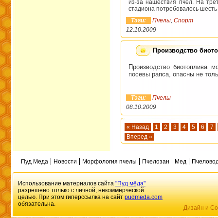
из-за нашествия пчел. На тре
стадиона потребовалось шесть 
Тэги:
Пчелы
,
Спорт
12.10.2009
Производство биото
Производство биотоплива м
посевы рапса, опасны не тол
Тэги:
Пчелы
08.10.2009
« Назад
1
2
3
4
5
6
7
Вперед »
Пуд Меда
Новости
Морфология пчелы
Пчелозан
Мед
Пчеловод
Использование материалов сайта
"Пуд мёда"
разрешено только с личной, некоммерческой
целью. При этом гиперссылка на сайт
pudmeda.com
обязательна.
Дизайн и Со