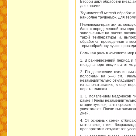
Второй цикл обработки гнезд 
для откачки.
Термический метод
обработки 
наиболее трудоемок. Для терми
Пчеловоды-практики использу
бани с определенной температ
заполненные на пасеке пчели
такой температуры и, выпол
обработка, проведенная в вес
термообработку лучше проводить
Большая роль в комплексе мер
1. В ранневесенний период и 
гнезд на перетопку и в этот ж
2. По достижении пчелиными 
полосками на 5—8 см. Пчелы
незамедлительно откладывает в
их запечатыванию, клещи пере
перетапливают.
3. С появлением медоносов п
рамке. Пчелы незамедлительно 
стадии куколок, соты срезают
уничтожают. После вытряхиван
дней.
4. От основных семей отбираю
маточников, такие безраспло
препаратом и создают все усло