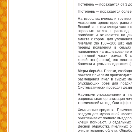
II степень — поражается от 3 до
III степень — поражается более
На взрослых пчелах и трутнях
межсегментарном пространств
Весной и летом клещи часто о
взрослых пчелах, в расплоде
погибают и осыпаются на дно
вместе с сором. Для уточнени
пчелами (по 150—200 шт.) на
период появления в семьях
направляют на исследование о
с нижней части рамки. В с
хозяйства (пасеки), его мест
болезни и цель исследования (
Меры борьбы.
Пасеки, свободн
пакетов с пчелами производитс
размещения пчел в сырых мес
блуждающих роев для подсил
Систематически проводят дези
Научными учреждениями и пче
рациональная организация леч
термический метод. Они эффект
Химические средства. Примен
воздуха для муравьиной кисло
обеспечивают полного выздоров
клещи погибают. В отдельных 
Весной обработка пчелиных с
очистительного облета. Обраб