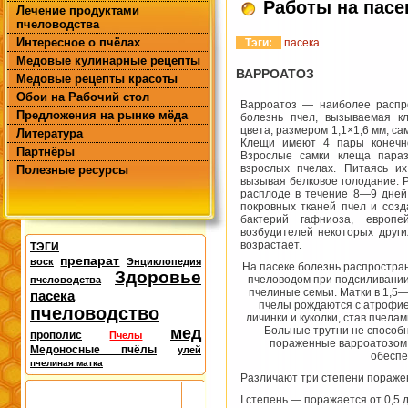
Работы на пасе
Лечение продуктами
пчеловодства
Интересное о пчёлах
Тэги:
пасека
Медовые кулинарные рецепты
ВАРРОАТОЗ
Медовые рецепты красоты
Обои на Рабочий стол
Варроатоз — наиболее распр
Предложения на рынке мёда
болезнь пчел, вызываемая к
цвета, размером 1,1×1,6 мм, с
Литература
Клещи имеют 4 пары конечн
Партнёры
Взрослые самки клеща парази
взрослых пчелах. Питаясь их
Полезные ресурсы
вызывая белковое голодание. 
расплоде в течение 8—9 дней
покровных тканей пчел и созд
бактерий гафниоза, европе
возбудителей некоторых други
возрастает.
ТЭГИ
препарат
воск
Энциклопедия
На пасеке болезнь распростра
Здоровье
пчеловодом при подсиливании
пчеловодства
пчелиные семьи. Матки в 1,5
пасека
пчелы рождаются с атрофие
пчеловодство
личинки и куколки, став пчела
мед
Больные трутни не способн
прополис
Пчелы
пораженные варроатозом,
Медоносные пчёлы
улей
обеспе
пчелиная матка
Различают три степени пораже
I степень — поражается от 0,5 д