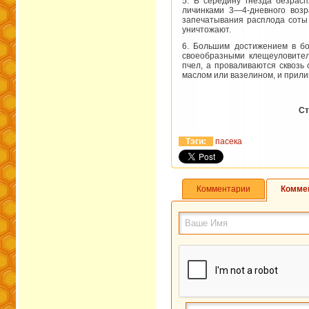
5. В середину гнезда безрас
личинками 3—4-дневного возр
запечатывания расплода соты 
уничтожают.
6. Большим достижением в бо
своеобразными клещеуловител
пчел, а проваливаются сквоз
маслом или вазелином, и прили
С
Тэги:
пасека
Комментарии
Комме