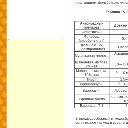
нафталином, фольбексом, мурав
Таблица 15.
Акарицедный
Доза на
препарат
Фенотиазин
Фольбекс
0,4
(хлорбензилат)
Фольбекс ВА
1 поло
(бромпропилат)
Испарен
Муравьиная кислота
Щавелевая кислота,
10—12 м
2%-ная
Молочная кислота,
8—10 м
10%-ная
Тимол
2,5—
Варроабраулин
3—4 г
Варроатин
Аэрозол
2—3 мл на 
Укропное масло
мл
Варроксан Т-1
1
В предмедосборный и медосбо
могут испортить мед и вредны д