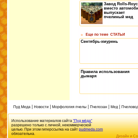
Завод Rolls-Royc
вместо автомоб
выпускает
пчелиный мед
Еще по теме
СТАТЬИ
Сентябрь-хмурень
Правила использования
дымаря
Пуд Меда
Новости
Морфология пчелы
Пчелозан
Мед
Пчеловод
Использование материалов сайта
"Пуд мёда"
разрешено только с личной, некоммерческой
целью. При этом гиперссылка на сайт
pudmeda.com
обязательна.
Дизайн и Со