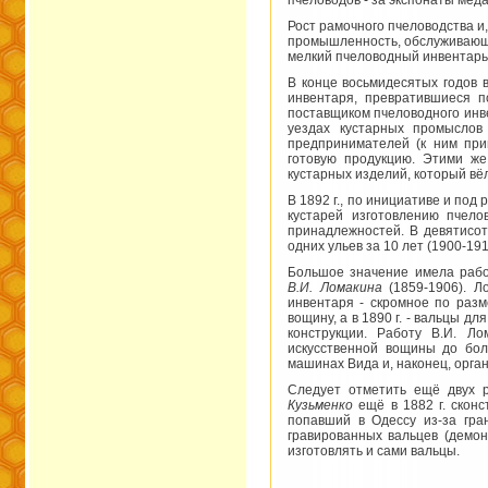
пчеловодов - за экспонаты мёда
Рост рамочного пчеловодства и
промышленность, обслуживающую
мелкий пчеловодный инвентарь
В конце восьмидесятых годов 
инвентаря, превратившиеся п
поставщиком пчеловодного инве
уездах кустарных промыслов
предпринимателей (к ним при
готовую продукцию. Этими же
кустарных изделий, который вёл
В 1892 г., по инициативе и под
кустарей изготовлению пчело
принадлежностей. В девятисот
одних ульев за 10 лет (1900-19
Большое значение имела работ
В.И. Ломакина
(1859-1906). Ло
инвентаря - скромное по разм
вощину, а в 1890 г. - вальцы д
конструкции. Работу В.И. 
искусственной вощины до бол
машинах Вида и, наконец, орга
Следует отметить ещё двух р
Кузьменко
ещё в 1882 г. скон
попавший в Одессу из-за гра
гравированных вальцев (демон
изготовлять и сами вальцы.