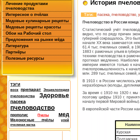
История пчело
Лечение продуктами
пчеловодства
Интересное о пчёлах
Тэги:
пасека
,
пчеловодство
,
Медовые кулинарные рецепты
Пчеловодство в России конца 
Медовые рецепты красоты
Статистический учёт пчелово
Обои на Рабочий стол
видно, что по ряду причин эко
губерний сокращалось. Это был 
Предложения на рынке мёда
начале XX века замечается нек
Литература
61.4 тыс. пчелиных семей, в 1900
1883 г. рамочных ульев в губер
Партнёры
техники пчеловодства в рамочн
Полезные ресурсы
протекал медленно. Наиболее 
империи имеются только к нача
пчелопромышленность к началу X
млн. 289 тыс. пчелиных семей, 
В 1910 г. в России числилось у
ТЭГИ
неразборных (колоды, дуплняки, 
препарат
воск
Энциклопедия
За время с 1910 по 1920 г. мы
Здоровье
пчеловодства
поэтому цифры 1910 г. принят
пасека
началу первой Мировой войны).
пчеловодство
В европейской части России на
мед
прополис
Пчелы
Медоносные пчёлы
улей
Наимен
пчелиная матка
Курская
Полтавская