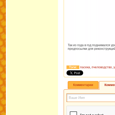
Так из года в год поднимался у
предпосылки для реконструкций
Тэги:
пасека
,
пчеловодство
,
Комментарии
Комме