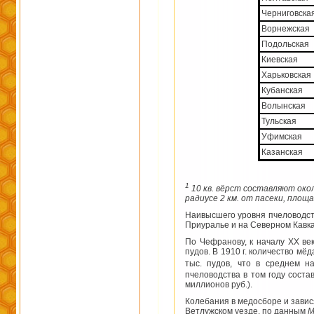
Черниговска
Ворнежская
Подольская
Киевская
Харьковская
Кубанская
Волынская
Тульская
Уфимская
Казанская
1
10 кв. вёрст составляют око
радиусе 2 км. от пасеки, площа
Наивысшего уровня пчеловодств
Приуралье и на Северном Кавка
По Чефранову, к началу XX век
пудов. В 1910 г. количество мё
тыс. пудов, что в среднем н
пчеловодства в том году соста
миллионов руб.).
Колебания в медосборе и завис
Ветлужском уезде, по данным
М