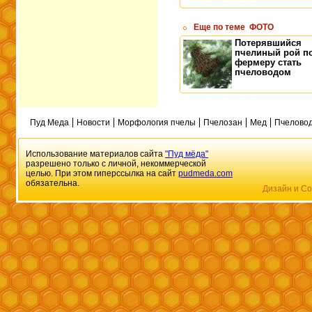
Еще по теме
ФОТО
Потерявшийся
пчелиный рой п
фермеру стать
пчеловодом
Пуд Меда
Новости
Морфология пчелы
Пчелозан
Мед
Пчеловод
Использование материалов сайта
"Пуд мёда"
разрешено только с личной, некоммерческой
целью. При этом гиперссылка на сайт
pudmeda.com
обязательна.
Дизайн и Со