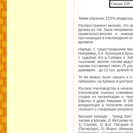
Свыше 100
Таким образом, 13,5% владельц
Распространено мнение, что д
далеко не так. Такое неправил
правительственная и земска
протекающих в пчеловодном хоз
времени.
Наряду с существованием мно
Например,
А.А. Кузнецов
в брош
с судьбою его в Сибири и За
тысячами; многие пасеки веду
пасеки составляет около 25 уль
дававшие... до 12 тыс. рублей г
То же можно было сказать и о
губерниях, на Кубани, в центра
Русское пчеловодство в начале
пчеловодов, хорошо освоивши
стране по организации и тех
Европы и даже Америки. В 190
конкуренции и получили искл
сообщил о следующих результат
Высшая награда - "гранд при"
пасеке в Москве, 3) Вятскому г
1) Сербия, 2) В.И. Писарев (
(Петербург), 5) Морет (Франц