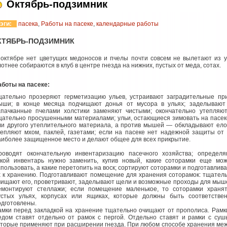
Октябрь-подзимник
эги:
пасека
,
Работы на пасеке
,
календарные работы
КТЯБРЬ-ПОДЗИМНИК
 октябре нет цветущих медоносов и пчелы почти совсем не вылетают из у
отнее собираются в клуб в центре гнезда на нижних, пустых от меда, сотах.
аботы на пасеке:
щательно прозеряют герметизацию ульев, устраивают заградительные пр
ыши; в конце месяца подчищают донья от мусора в ульях; заделывают
апачканные пчелами холстики заменяют чистыми; окончательно утепляют
щательно просушенными материалами; ульи, остающиеся зимовать на пасек
ли другого утеплительного материала, а против мышей — обкладывают ело
тепляют мхом, паклей, газетами; если на пасеке нет надежной защиты от 
аиболее защищенное место и делают общее для всех прикрытие.
роводят окончательную инвентаризацию пасечного хозяйства; определя
акой инвентарь нужно заменить, купив новый, какие соторамки еще мо
спользовать, а какие перетопить на воск; сортируют соторамки и подготавлив
х к хранению. Подготавливают помещение для хранения соторамок: тщател
чищают его, проветривают, заделывают щели и возможные проходы для мыш
емонтируют стеллажи; если помещение маленькое, то соторамки храня
устых ульях, корпусах или ящиках, которые должны быть соответстве
одготовлены.
амки перед закладкой на хранение тщательно очищают от прополиса. Рамк
едом ставят отдельно от рамок с пергой. Отдельно ставят и рамки с суш
оторые применяют при расширении гнезда. При любом способе хранения ме