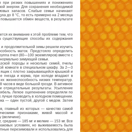
я при резких повышениях и понижениях
вой энергии. Для сохранения необходимой
мовых запасов. Слабые семьи начинают
ха до 8 °С, то есть примерно на 2 месяца
 повышается обмен веществ, в результате
тся их внимание к этой проблеме тем, что
 а существующие способы их содержания
а и продолжительной зимы решили изучить
собность маток. Предстояло определить
группа пчел (80—100 экземпляров) вместе с
уб нормально зимующей семьи.
азской породы и несколько семей, пчелы
лой комнате в специальном шкафу. За 2—3
ой ящик с плотно закрывающейся крышкой и
е гнезда и корма, при холоде впадают в
их жизнеспособность низких температур.
 часов в виде большой грозди. В активное
и отрицательные результаты. Усыпление
гибель. Легкое оцепенение определяли по
к лучше проводить в холодном помещении.
ика — один пустой, другой с медом. Затем
в, главный из которых — качество самой
ическими признаками, живой массой и
 (величине).
, средние — 185 мг и мелкие — 153 мг. Все
наковых условиях, но выживаемость была
рупные перезимовали и использовались для