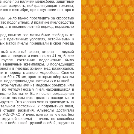
 в июле при наличии медосбора, защитные
невая жидкость, нейтрализующая токсины,
хся в сентябре, при отсутствии нектара в
емы. Было важно проследить за скоростью
ство подопытных. В практике пчеловодства
ли, а в весенне-летний период нормально
еред опытом все матки были свободны от
ь в идентичных условиях, устойчивыми к
ных маток пчелы принимали в свои гнезда
-ный сахарный сироп, вторая — жидкий
тигала предела и составляла 41 мг, более
группе состояние подопытных было
ны единичные экземпляры. В последующих
ности в гнездах жидкий мед разжижался,
ли в период главного медосбора. Светло
ом 60 х 75 мм, края которых обертывали
и, недоступном для насекомых и мышей.
 отрыгнутым ими из медовых зобиков, или
 по методу Гесса у пчел, находившихся в
иях, но без матки. Если после прекращения
оточные железы пчел должны находиться в
ируется. Это хорошо можно проследить на
ятельном состоянии. У подопытных пчел,
 стадии развития. Альвеолы достигали
 МОЛОЧКО. У пчел, взятых из клеток, без
й, округлой формы) — пчелы не способны
ся с небольшой группой особей, окружена