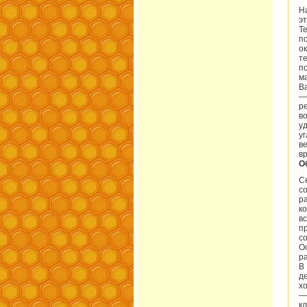
Н
э
Т
п
о
т
п
ма
В
—
р
в
у
у
в
в
О
С
с
р
к
в
п
с
О
р
В
д
х
—
к