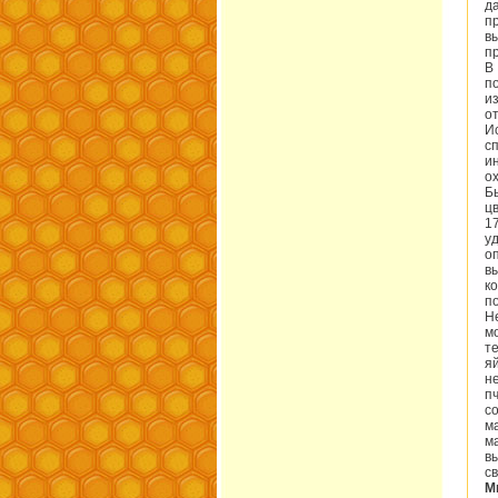
д
п
в
п
В
п
и
о
И
с
и
ох
Б
ц
1
у
о
в
к
п
Н
м
т
я
н
п
с
м
м
в
с
М