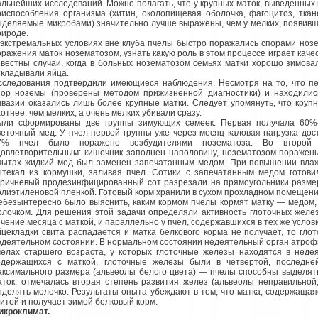
альнейших исследований. Можно полагать, что у крупных маток, выведенных
риспособления организма (хитин, околопищевая оболочка, фагоцитоз, тка
ыделяемые микробами) значительно лучше выражены, чем у мелких, появивши
рироде.
 экстремальных условиях вне клуба пчелы быстро поражались спорами ноз
оражения маток нозематозом, узнать какую роль в этом процессе играет каче
звестны случаи, когда в больных нозематозом семьях матки хорошо зимова
ткладывали яйца.
сследования подтвердили имеющиеся наблюдения. Несмотря на то, что п
пор ноземы (проверены методом прижизненной диагностики) и находилис
нвазии оказались лишь более крупные матки. Следует упомянуть, что круп
отнее, чем мелких, а очень мелких убивали сразу.
ыли сформированы две группы зимующих семеек. Первая получала 60%
веточный мед. У пчел первой группы уже через месяц каловая нагрузка дос
7% пчел было поражено возбудителями нозематоза. Во второй 
довлетворительным: кишечник заполнен наполовину, нозематозом пораже
пытах жидкий мед был заменен запечатанным медом. При повышении влаж
ытекал из кормушки, заливая пчел. Сотики с запечатанным медом готови
оричневый продезинфицированный сот разрезали на прямоугольники размер
олиэтиленовой пленкой. Готовый корм хранили в сухом прохладном помещени
ебезынтересно было выяснить, каким кормом пчелы кормят матку — медом,
олочком. Для решения этой задачи определяли активность глоточных желез
ечение месяца с маткой, и параллельно у пчел, содержавшихся в тех же услов
йцекладки свита распадается и матка белкового корма не получает, то гл
едеятельном состоянии. В нормальном состоянии недеятельный орган атроф
челах старшего возраста, у которых глоточные железы находятся в неде
одержащихся с маткой, глоточные железы были в четвертой, последней
аксимального размера (альвеолы белого цвета) — пчелы способны выделять
аток, отмечалась вторая степень развития желез (альвеолы неправильно
ыделять молочко. Результаты опыта убеждают в том, что матка, содержащая
витой и получает зимой белковый корм.
икроклимат.