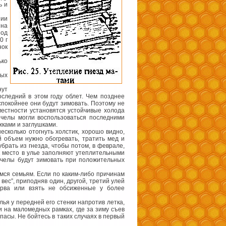
ь и
нии
 на
Под
0 г
нок
ько
ных
нут
следний в этом году облет. Чем позднее
спокойнее они будут зимовать. Поэтому не
 местности установятся устойчивые холода
челы могли воспользоваться последними
жками и заглушками.
есколько отогнуть холстик, хорошо видно,
 объем нужно обогревать, тратить мед и
брать из гнезда, чтобы потом, в феврале,
к место в улье заполняют утеплительными
пчелы будут зимовать при положительных
мся семьям. Если по каким-либо причинам
вес”, приподняв один, другой, третий улей
ерва или взять не обсиженные у более
лья у передней его стенки напротив летка,
ли на маломедных рамках, где за зиму съев
пасы. Не бойтесь в таких случаях в первый