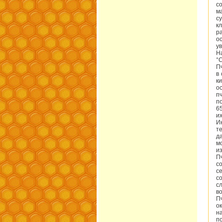
с
м
с
к
р
о
у
Н
°
П
в
к
о
п
п
6
их
И
т
д
м
и
П
с
с
с
с
в
П
о
н
п