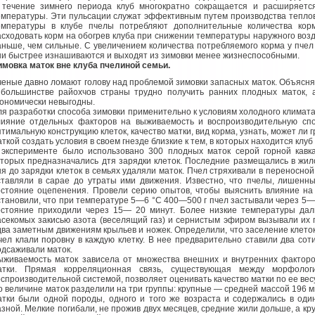
 течение зимнего периода клуб многократно сокращается и расширяетс
емпературы. Эти пульсации служат эффективным путем производства тепло
емпературы в клубе пчелы потребляют дополнительные количества кор
асходовать корм на обогрев клуба при снижении температуры наружного возду
аньше, чем сильные. С увеличением количества потребляемого корма у пчел
ни быстрее изнашиваются и выходят из зимовки менее жизнеспособными.
имовка маток вне клуба пчелиной семьи.
ченые давно ломают голову над проблемой зимовки запасных маток. Объясняе
 большинстве райохчов страны трудно получить ранних плодных маток,
кономически невыгодны.
ля разработки способа зимовки применительно к условиям холодного климат
лияние отдельных факторов на выживаемость и воспроизводительную спо
птимальную конструкцию клеток, качество матки, вид корма, узнать, может ли 
аткой создать условия в своем гнезде близкие к тем, в которых находится кл
 эксперименте было использовано 300 плодных маток серой горной кавк
оторых предназначались дтя зарядки клеток. Последние размещались в жи
ня до зарядки клеток в семьях удаляли маток. Пчел стряхивали в переносн
ставляли в сарае до утраты ими движения. Известно, что пчелы, лишенны
остояние оцепенения. Провели серию опытов, чтобы выяснить влияние на 
становили, что при температуре 5—6 °С 400—500 г пчел застывали через 5—8
остояние приходили через 15— 20 минут. Более низкие температуры дал
асекомых закисью азота (веселящий газ) и сернистым эфиром вызывали их 
два заметным движениям крыльев и ножек. Определили, что заселение клето
чел клали поровну в каждую клетку. В нее предварительно ставили два сот
одсаживали маток.
ыживаемость маток зависела от множества внешних и внутренних факторо
атки. Прямая корреляционная связь, существующая между морфолог
оспроизводительной системой, позволяет оценивать качество матки по ее весу
о величине маток разделили на три группы: крупные — средней массой 196 мг
атки были одной породы, одного и того же возраста и содержались в оди
азной. Мелкие погибали, не прожив двух месяцев, средние жили дольше, а к