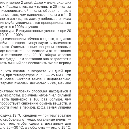
жили менее 2 дней. Даже у пчел, сидящих
х. Расход глюкозы у группы в 20 пчел за
х исследователей, пчелы, объединенные в
 раз меньше, чем одиночные пчелы и в 4—5
жно отметить, что даже у небольшого числа
ния клуба увеличивается пропорционально
зуется в 100% случаев.
ература. В искусственных условиях при 20
 10 °С — 100%.
еды изменением обмена веществ, создавая
 обмена веществ могут служить количество
о газа. Окислительные процессы связаны с
оде меняются в зависимости от состояния
ом состоянии при 20 °С общая часовая
в возбужденном состоянии она возрастает в
гать лишний раз беспокоить пчел в период
но, что пчелам в возрасте 20 дней при
ссы, при температуре 21 °С — 25 мм3. Эти
 в более быстром темпе. Следовательно,
старыми пчелами несколько ниже, меньше
риятных условиях способна находиться в
углекислоты. В зимнем клубе пчел сильной
о есть примерно в 100 раз больше, чем
способствует снижению обмена веществ, а
мости пчел в период, когда семья лишена
воздуха 13 °С, средней — при температуре
ах, свободных от меда, остальные пчелы —
вают его, чтобы сделать доступным для
ло 25—30 °С, а в оболочке — около 15 °С.