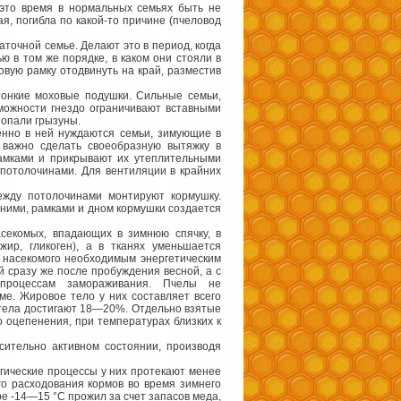
 это время в нормальных семьях быть не
ая, погибла по какой-то причине (пчеловод
аточной семье. Делают это в период, когда
ю в том же порядке, в каком они стояли в
овую рамку отодвинуть на край, разместив
тонкие моховые подушки. Сильные семьи,
зможности гнездо ограничивают вставными
попали грызуны.
бенно в ней нуждаются семьи, зимующие в
важно сделать своеобразную вытяжку в
рамками и прикрывают их утеплительными
потолочинами. Для вентиляции в крайних
ежду потолочинами монтируют кормушку.
 ними, рамками и дном кормушки создается
асекомых, впадающих в зимнюю спячку, в
ир, гликоген), а в тканях уменьшается
м насекомого необходимым энергетическим
 сразу же после пробуждения весной, а с
 процессам замораживания. Пчелы не
ме. Жировое тело у них составляет всего
о тела достигают 18—20%. Отдельно взятые
 оцепенения, при температурах близких к
сительно активном состоянии, производя
гические процессы у них протекают менее
го расходования кормов во время зимнего
ре -14—15 °С прожил за счет запасов меда,