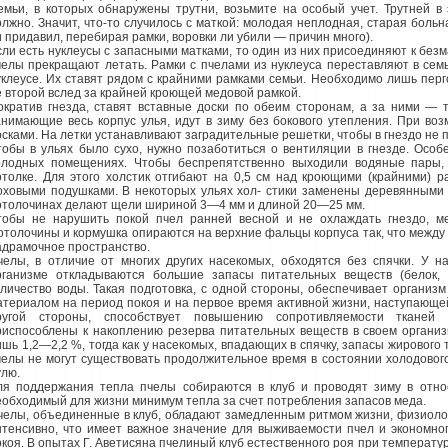
емьи, в которых обнаружены трутни, возьмите на особый учет. Трутней в
олжно. Значит, что-то случилось с маткой: молодая неплодная, старая больн
и придавил, перебирая рамки, воровки ли убили — причин много).
сли есть нуклеусы с запасными матками, то один из них присоединяют к безм
челы прекращают летать. Рамки с пчелами из нуклеуса переставляют в семь
уклеусе. Их ставят рядом с крайними рамками семьи. Необходимо лишь перг
е второй вслед за крайней кроющей медовой рамкой.
ократив гнезда, ставят вставные доски по обеим сторонам, а за ними — 
анимающие весь корпус улья, идут в зиму без бокового утепления. При во
осками. На летки устанавливают заградительные решетки, чтобы в гнездо не 
тобы в ульях было сухо, нужно позаботиться о вентиляции в гнезде. Осо
олодных помещениях. Чтобы беспрепятственно выходили водяные пары, 
отолке. Для этого холстик отгибают на 0,5 см над кроющими (крайними) 
оховыми подушками. В некоторых ульях хол- стики заменены деревянными 
отолочинах делают щели шириной 3—4 мм и длиной 20—25 мм.
тобы не нарушить покой пчел ранней весной и не охлаждать гнездо, м
отолочины и кормушка опираются на верхние фальцы корпуса так, что между
адрамочное пространство.
челы, в отличие от многих других насекомых, обходятся без спячки. У н
рганизме откладываются большие запасы питательных веществ (белок, ж
оличество воды. Такая подготовка, с одной стороны, обеспечивает организ
атериалом на период покоя и на первое время активной жизни, наступающей
ругой стороны, способствует повышению сопротивляемости тканей
риспособлены к накоплению резерва питательных веществ в своем организ
ишь 1,2—2,2 %, тогда как у насекомых, впадающих в спячку, запасы жировог
челы не могут существовать продолжительное время в состоянии холодового
улю.
ля поддержания тепла пчелы собираются в клуб и проводят зиму в отно
еобходимый для жизни минимум тепла за счет потребления запасов меда.
челы, объединенные в клуб, обладают замедленным ритмом жизни, физиоло
нтенсивно, что имеет важное значение для выживаемости пчел и экономно
окоя. В опытах Г. Аветисяна пчелиный клуб естественного роя при температу