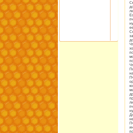
С
д
л
Е
п
н
е
С
з
д
Ч
х
п
м
п
Ч
П
н
П
о
к
м
д
п
л
п
н
Д
н
П
и
п