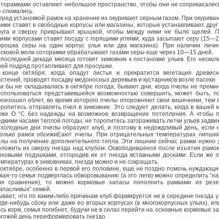
оторамками оставляют небольшое пространство, чтобы они не соприкасалис
е сломались.
еред установкой рамок на хранение их окуривают серным газом. При окурива
амки ставят в свободные корпусы или магазины, которые устанавливают друг
руга и сверху прикрывают крышкой, чтобы между ними не было щелей. 
тими корпусами ставят посуду с горящими углями, куда засыпают серу (15—2
орошка серы на один корпус улья или два магазина). При наличии личи
осковой моли соторамки обрабатывают газами серы еще через 10—15 дней.
 последней декаде месяца готовят зимовник к постановке ульев. Его нескол
ней подряд протапливают для просушки.
 конце октября, когда опадут листья и прекратится вегетация древес
астений, проводят посадку медоносных деревьев и кустарников возле пасеки.
ак бы не складывалась в октябре погода, бывают дни, когда пчелы не преми
оспользоваться представившейся возможностью совершить, может быть, по
роизошел облет, во время которого пчелы опорожняют свои кишечники, тем 
оропитесь отправлять пчел в зимовник. Это следует делать, когда в вашей
иже О °С без надежды на возможное возвращение потепления. А чтобы п
едкими часами теплой погоды, не торопитесь загораживать летки ульев задви
 холодные дни пчелы образуют клуб, и поэтому в недождливый день, если н
колько рамок обсижиЕают пчелы. При отрицательных температурах липший
илы на получение дополнительного тепла. Эти лишние сейчас рамки нужно у
оложить их сверху гнезда над клубом. Освободившееся после изъятия рамо
оховыми подушками, отгородив их от гнезда вставными досками. Если же 
емпературах в зимовниках, гнезда можно и не сокращать.
 октябре, особенно в первой его половине, еще не поздно помочь нуждающи
акая-то семья подверглась обворовыванию (а это легко можно определить “на 
ля сравнения), то можно кормовые запасы пополнить рамками из рез
запасливых” семей.
ывает, что по каким-либо причинам клуб формируется не в середине гнезда у
 где-нибудь сбоку или даже ео вторых корпусах (в многокорпусных ульях), и
есь корм, семья погибнет, будучи не в силах перейти на основные кормовые за
огожий день переформировать гнездо.