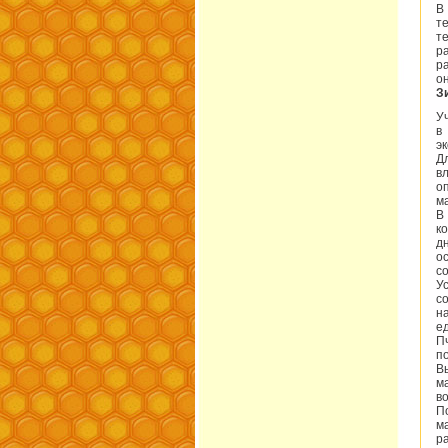
В
т
т
р
р
о
З
У
в
э
Д
в
о
м
В
к
д
о
с
У
с
н
е
П
п
В
м
в
П
м
р