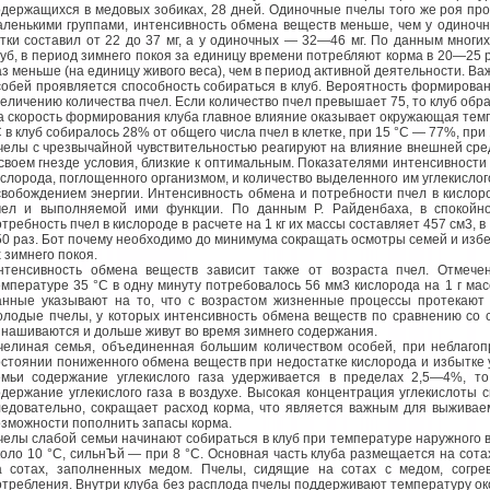
одержащихся в медовых зобиках, 28 дней. Одиночные пчелы того же роя про
аленькими группами, интенсивность обмена веществ меньше, чем у одиночны
утки составил от 22 до 37 мг, а у одиночных — 32—46 мг. По данным многи
луб, в период зимнего покоя за единицу времени потребляют корма в 20—25
аз меньше (на единицу живого веса), чем в период активной деятельности. Ва
собей проявляется способность собираться в клуб. Вероятность формирова
величению количества пчел. Если количество пчел превышает 75, то клуб обра
а скорость формирования клуба главное влияние оказывает окружающая темп
С в клуб собиралось 28% от общего числа пчел в клетке, при 15 °С — 77%, при
челы с чрезвычайной чувствительностью реагируют на влияние внешней ср
 своем гнезде условия, близкие к оптимальным. Показателями интенсивности
ислорода, поглощенного организмом, и количество выделенного им углекислог
свобождением энергии. Интенсивность обмена и потребности пчел в кислор
чел и выполняемой ими функции. По данным Р. Райденбаха, в спокойн
отребность пчел в кислороде в расчете на 1 кг их массы составляет 457 см3, 
50 раз. Бот почему необходимо до минимума сокращать осмотры семей и избе
 зимнего покоя.
нтенсивность обмена веществ зависит также от возраста пчел. Отмече
емпературе 35 °С в одну минуту потребовалось 56 мм3 кислорода на 1 г ма
анные указывают на то, что с возрастом жизненные процессы протекают
олодые пчелы, у которых интенсивность обмена веществ по сравнению со 
знашиваются и дольше живут во время зимнего содержания.
челиная семья, объединенная большим количеством особей, при неблагоп
остоянии пониженного обмена веществ при недостатке кислорода и избытке 
емьи содержание углекислого газа удерживается в пределах 2,5—4%, т
одержание углекислого газа в воздухе. Высокая концентрация углекислоты 
ледовательно, сокращает расход корма, что является важным для выживае
озможности пополнить запасы корма.
челы слабой семьи начинают собираться в клуб при температуре наружного 
коло 10 °С, сильнЪй — при 8 °С. Основная часть клуба размещается на сот
а сотах, заполненных медом. Пчелы, сидящие на сотах с медом, согре
отребления. Внутри клуба без расплода пчелы поддерживают температуру око