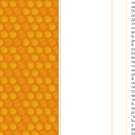
с
н
П
р
д
э
п
в
В
д
В
р
К
в
п
т
н
р
В
с
с
п
м
т
В
к
д
“
Б
а
в
п