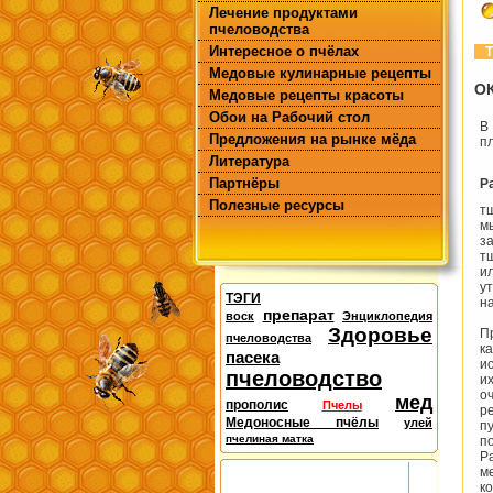
Лечение продуктами
пчеловодства
Интересное о пчёлах
Т
Медовые кулинарные рецепты
О
Медовые рецепты красоты
Обои на Рабочий стол
В
Предложения на рынке мёда
пл
Литература
Партнёры
Р
Полезные ресурсы
т
м
з
т
и
у
ТЭГИ
н
препарат
воск
Энциклопедия
Здоровье
П
пчеловодства
к
пасека
и
пчеловодство
и
о
мед
прополис
Пчелы
р
Медоносные пчёлы
улей
п
пчелиная матка
п
Р
м
к