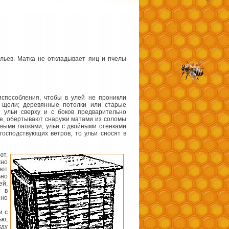
льев. Матка не откладывает яиц и пчелы
испособления, чтобы в улей не проникли
 щели; деревянные потолки или старые
 ульи сверху и с боков предварительно
е, обертывают снаружи матами из соломы
выми лапками; ульи с двойными стенками
господствующих ветров, то ульи сносят в
ют,
жно
ают
ьно
ей,
т в
нно
и с
ью,
жду