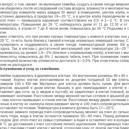
а вопрос о том, сможет ли маленькая семейка создать в своем гнезде микрок
том убедились после исследований состава воздуха, влажности и многократны
емпературу измеряли через каждые 30 минут в помещении, центре клуба, на
остоянно держалась в пределах 19—20 °С, а в центре клуба периодически ко
коло пчел — превышала наружную соответственно на 0,5- и 1—2 °С. В те
емпературы. Повышение до 26 °С наблюдалось днем от 11 до 12.30 и от 
онижалась, а утром от 7 до 8 часов вновь повышалась до 26 °С.Подъемы и
тки.
ажно отметить, что при резких скачках температуры ь комнате в клетках она
20 °С, то есть была близка к таковой в гнезде нормально зимующей сегльи.
егулировать и поддержизать в своем гнезде температурный режим. Ей у
оздуха. Так, в клетках с достаточной вентиляцией при температуре 18—20 
держивалось на уровне 1,9—2% (близкое ь нормальному клубу), в клетках с м
глекислоты повысилось до 9% 1 вызвало гибель пчел. При понижении темп
ентиляцией количество углекислоты достигало 3—3,5%. При этом пчелы собир
ремя не распадался.
бслуживание и уход за семейками.
емейки содержались в деревянных клетках. Их внутренние размеры 80 х 80 х 
отикам). Корпус клетки изготавливали из дощечек толщиной 10 мм (сбит
азмером 100 х Ю0 мм. Материал для клеток должен быть сухим. Для вен
орпусом, крышкой и дном клетки. Крышку и дно прикладывают к клетке и 
ставляют два соти- ка (с медом и пустой), их закрепляют в клетке пленкой, 
рижимают кнопками. Расстояние между верхней частью сотиков и крышкой до
о- гика плотно примыкают к стенке клетки. Расстояние между двумя сотиками 
сенью в клетку из нуклеуса пересаживают матку и 100 пчел-сопровсдительниц
асставляют по полкам. Температура в комнате должна быть 17—20°С.
 течение зимнего периода пчел-сопроводительниц меняют на пчел из сильн
елать тогда, когда в клетке останется примерно 50—60 пчел. Перед добавл
олодом. Для этого пчел из семьи стряхивают в ящик и оставляют его в холод
6 °С до достижения у пчел состояния легкого оцепенения. Неподвижных пчел
летку с пчелами ставят клетку с маткой, отгородив одну от другой листом бум