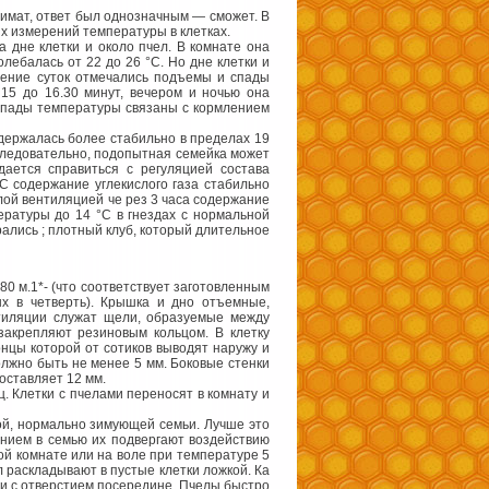
лимат, ответ был однозначным — сможет. В
х измерений температуры в клетках.
 дне клетки и около пчел. В комнате она
лебалась от 22 до 26 °С. Но дне клетки и
чение суток отмечались подъемы и спады
15 до 16.30 минут, вечером и ночью она
 спады температуры связаны с кормлением
 держалась более стабильно в пределах 19
 Следовательно, подопытная семейка может
дается справиться с регуляцией состава
°С содержание углекислого газа стабильно
алой вентиляцией че рез 3 часа содержание
ературы до 14 °С в гнездах с нормальной
ались ; плотный клуб, который длительное
80 м.1*- (что соответствует заготовленным
ых в четверть). Крышка и дно отъемные,
тиляции служат щели, образуемые между
закрепляют резиновым кольцом. В клетку
концы которой от сотиков выводят наружу и
лжно быть не менее 5 мм. Боковые стенки
составляет 12 мм.
. Клетки с пчелами переносят в комнату и
ой, нормально зимующей семьи. Лучше это
ением в семью их подвергают воздействию
ной комнате или на воле при температуре 5
 раскладывают в пустые клетки ложкой. Ка
аги с отверстием посередине. Пчелы быстро