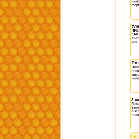
наи
форм
Ул
ПР
"ЗА
«ги
дост
По
Пон
спе
мат
непо
Леж
Лежа
взял
высо
очен