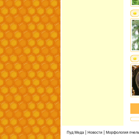
Пуд Меда
Новости
Морфология пчел