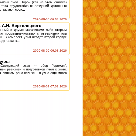
жизни пчёл. Порой (как на этом снимке)
льтата трудолюбивых созданий дотошные
тавляют носи...
2026-08-06 06.08.2026
 А.Н. Вертелецкого
очный с двумя магазинами либо вторым
тся промышленностью с отъемными или
. В комплект улья входят второй корпус
дставки, к...
2026-08-06 06.08.2026
дуры
ыСледующий этап -- сбор "урожая",
ей ревизией и подготовкой пчёл к зиме.
 Слишком рано нельзя -- в улье ещё много
2026-08-07 07.08.2026