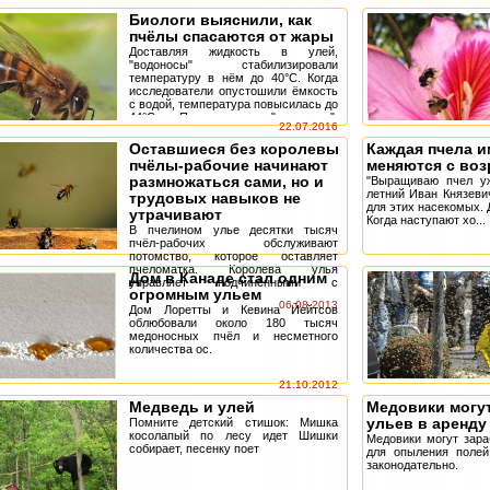
Биологи выяснили, как
пчёлы спасаются от жары
Доставляя жидкость в улей,
"водоносы" стабилизировали
температуру в нём до 40°C. Когда
исследователи опустошили ёмкость
с водой, температура повысилась до
44°C. При этом "водоносы",
22.07.2016
продолжали пери...
Оставшиеся без королевы
Каждая пчела и
пчёлы-рабочие начинают
меняются с воз
размножаться сами, но и
"Выращиваю пчел уж
летний Иван Князеви
трудовых навыков не
для этих насекомых. 
утрачивают
Когда наступают хо...
В пчелином улье десятки тысяч
пчёл-рабочих обслуживают
потомство, которое оставляет
пчеломатка. Королева улья
Дом в Канаде стал одним
управляет подчинёнными с
огромным ульем
помощью системы химических
06.08.2013
сигналов, и пока есть матка,
Дом Лоретты и Кевина Йейтсов
рабочи...
облюбовали около 180 тысяч
медоносных пчёл и несметного
количества ос.
21.10.2012
Медведь и улей
Медовики могут
ульев в аренду
Помните детский стишок: Мишка
косолапый по лесу идет Шишки
Медовики могут зара
собирает, песенку поет
для опыления полей
законодательно.