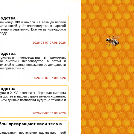
водства
ии конца XIX и начала XX века до первой
стический учёт пчеловодства в царской
темно и отрывочно. Всё же из имеющихся
ряду...
2026-08-07 07.08.2026
водства
 системы пчеловодства в рамочных
вой системы пчеловодства, а потом и
ок этой отрасли, понижение ее доходности
и привести к ис...
2026-08-07 07.08.2026
водства
уси в Х-ХVI столетиях, бортевая система
оводстве в нашей стране имеются данные,
. Эти данные позволяют судить о технике и
.
2026-08-07 07.08.2026
ёлы превращают свои тела в
следования постепенно раскрывают всё