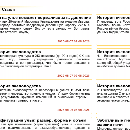
Статьи
н на улье поможет нормализовать давление
История пчело
чник 29-летний Мирослав Крыса живет на окраине Львова.
Пчеловодство в Росс
городе поставил квадратную деревянную коробку 2х2 м с
Мировой войны Стати
ырьмя ульями снизу. Внутри есть лежак. — Вот здесь
России вёлся бессис
те оставить обувь,...
данных видно, что по 
2026-08-07 07.08.2026
тория пчеловодства
История пчело
человодная культура в XIX столетии (до 90-х годов)XIX век
4. Возникновение
шёл под знаком утверждения рамочной системы
ульяхКризис борте
ловодства и ее пропаганды, что было тесно связано с
колодной, общий упад
ом пчеловодной литературы. Нача...
неизбежно должны был
2026-08-07 07.08.2026
тория пчеловодства
История пчело
Система пчеловодства в неразборных ульях В XVII веке
2. Пчеловодство на Р
евое пчеловодство пришло в упадок. Упадок бортничества
пчеловодства О пчел
 результатом крупных изменений в экономике страны -
начиная с X столетия
ичивалась плотность насе...
экономическом знач..
2026-08-06 06.08.2026
нфигурация улья: размер, форма и объем
Заботливые пч
жаркие печи
эти три показателя (характеристики) улья в известной
пени взаимосвязаны и взаимообусловлены; однако в
Многочисленные ис