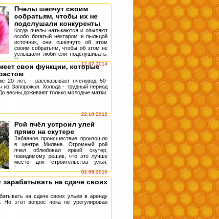
Пчелы шепчут своим
собратьям, чтобы их не
подслушали конкуренты
Когда пчелы натыкаются и опыляют
особо богатый нектаром и пыльцой
источник, они «шепчут» об этом
своим собратьям, чтобы об этом не
услышали любители подслушивать.
Однако новое исследование
12.07.2014
меет свои функции, которые
показало...
растом
е 20 лет, - рассказывает пчеловод 50-
ч из Запорожья. Холода - трудный период
До весны доживают только молодые матки.
22.10.2012
Рой пчёл устроил улей
прямо на скутере
Забавное происшествие произошло
в центре Милана. Огромный рой
пчел облюбовал яркий скутер,
повидимому решив, что это лучше
место для строительства улья.
Тысячи насекомых во главе с
02.06.2010
маткой приземлили...
 зарабатывать на сдаче своих
батывать на сдаче своих ульев в аренду
. Но этот вопрос пока не урегулирован