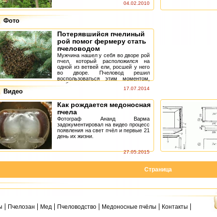
04.02.2010
Фото
Потерявшийся пчелиный
рой помог фермеру стать
пчеловодом
Мужчина нашел у себя во дворе рой
пчел, который расположился на
одной из ветвей ели, росшей у него
во дворе. Пчеловод решил
воспользоваться этим моментом,
чтобы поселить пчелиную семью в
17.07.2014
приготовлен...
Видео
Как рождается медоносная
пчела
Фотограф Ананд Варма
задокументировал на видео процесс
появления на свет пчёл и первые 21
день их жизни.
27.05.2015
Cтраница
ы
Пчелозан
Мед
Пчеловодство
Медоносные пчёлы
Контакты