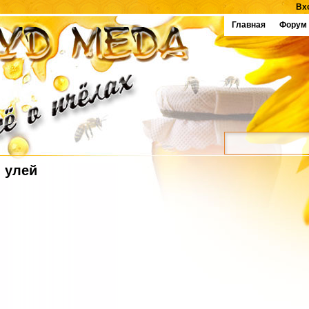
Вх
Главная
Форум
улей