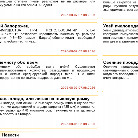
большей степени пчелы реагируют не на размеры или
больше секретов из 
у улья, а на его объем. К недост...
ради научного резу
экспериментаторы зас
2026-08-07 07.08.2026
ей Запорожец
Улей пчеловода
ЕИМУЩЕСТВА ПРИ ИСПОЛЬЗОВАНИИ УЛЬЯ
Улей двенадцатирам
ПОРОЖЕЦ": позволяет наращивать п/семью до размера
корпусом выпускае
гант» (48—50 рамок Дадана).обеспечивает свободный
неотъемными доньями
уп к любой части гнез...
или две магазинные на
2026-08-07 07.08.2026
немногу обо всём
Осенние проце
емногу обо всёмГде взять пчёл? Существуют
Осенние процедур
циализированные хозяйства, разводящие и продающие
совмещённый с осенн
ок и семьи среднерусской породы пчёл. Я с ними
Когда его проводить?
средственно не знаком и адресов дать не м...
пчел, которые ...
2026-08-07 07.08.2026
ак-колода, или лежак на высокую рамку
к-колода, или лежак на высокую рамкуЛично я сделал так:
 тот же дадановский стандарт ширины (435 мм) и увеличил
ту рамки до 470 миллиметров. Технически это делается
ь просто: к стандар...
2026-08-06 06.08.2026
Новости