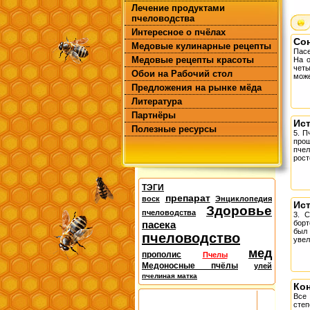
Лечение продуктами
пчеловодства
Интересное о пчёлах
Cо
Медовые кулинарные рецепты
Пасе
Медовые рецепты красоты
На о
чет
Обои на Рабочий стол
може
Предложения на рынке мёда
Литература
Партнёры
Ис
Полезные ресурсы
5. П
про
пче
рост
ТЭГИ
препарат
воск
Энциклопедия
Ис
Здоровье
пчеловодства
3. 
пасека
борт
был
пчеловодство
увел
мед
прополис
Пчелы
Медоносные пчёлы
улей
пчелиная матка
Ко
Все 
сте