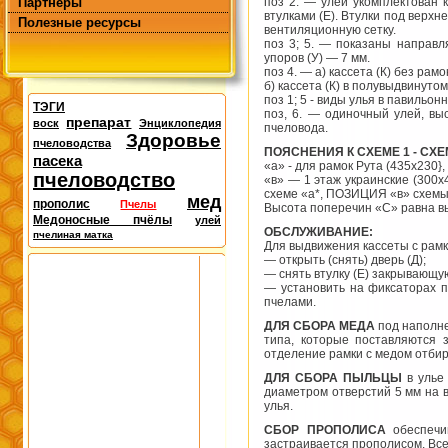
Партнёры
поз 2. — улей укомплектован 
втулками (Е). Втулки под верхн
Полезные ресурсы
вентиляционную сетку.
поз 3; 5. — показаны направл
упоров (У) — 7 мм.
поз 4. — а) кассета (К) без рам
б) кассета (К) в полувыдвинуто
поз 1; 5 - виды улья в павильо
ТЭГИ
поз, 6. — одиночный улей, вы
препарат
воск
Энциклопедия
пчеловода.
Здоровье
пчеловодства
ПОЯСНЕНИЯ К СХЕМЕ 1 - СХЕ
пасека
«а» - для рамок Рута (435x230}
пчеловодство
«в» — 1 этаж украинские (300x
схеме «а*, ПОЗИЦИЯ «в» схемы 
мед
прополис
Пчелы
Высота поперечин «С» равна вы
Медоносные пчёлы
улей
ОБСЛУЖИВАНИЕ:
пчелиная матка
Для выдвижения кассеты с рам
— открыть (снять) дверь (Д);
— снять втулку (Е) закрывающу
— установить на фиксаторах по
пчелами.
ДЛЯ СБОРА МЕДА
под наполне
типа, которые поставляются з
отделение рамки с медом отбир
ДЛЯ СБОРА ПЫЛЬЦЫ
в улье
диаметром отверстий 5 мм на в
улья.
СБОР ПРОПОЛИСА
обеспечив
застраивается прополисом. Все