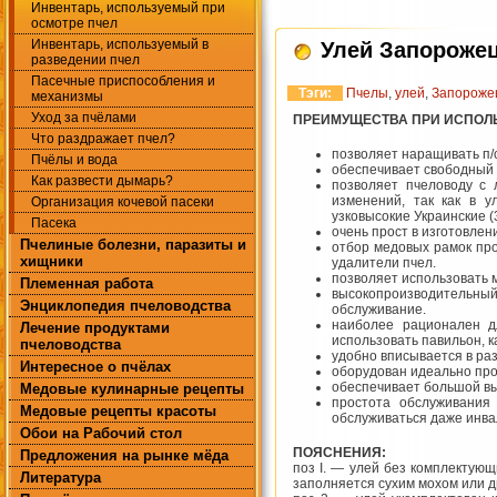
Инвентарь, используемый при
осмотре пчел
Инвентарь, используемый в
Улей Запороже
разведении пчел
Пасечные приспособления и
Тэги:
Пчелы
,
улей
,
Запороже
механизмы
Уход за пчёлами
ПРЕИМУЩЕСТВА ПРИ ИСПОЛ
Что раздражает пчел?
позволяет наращивать п/
Пчёлы и вода
обеспечивает свободный д
Как развести дымарь?
позволяет пчеловоду с 
изменений, так как в у
Организация кочевой пасеки
узковысокие Украинские (
Пасека
очень прост в изготовлен
Пчелиные болезни, паразиты и
отбор медовых рамок про
хищники
удалители пчел.
позволяет использовать м
Племенная работа
высокопроизводительн
Энциклопедия пчеловодства
обслуживание.
наиболее рационален д
Лечение продуктами
использовать павильон, к
пчеловодства
удобно вписывается в ра
Интересное о пчёлах
оборудован идеально пр
обеспечивает большой вы
Медовые кулинарные рецепты
простота обслуживания
Медовые рецепты красоты
обслуживаться даже инва
Обои на Рабочий стол
ПОЯСНЕНИЯ:
Предложения на рынке мёда
поз I. — улей без комплектующ
Литература
заполняется сухим мохом или д