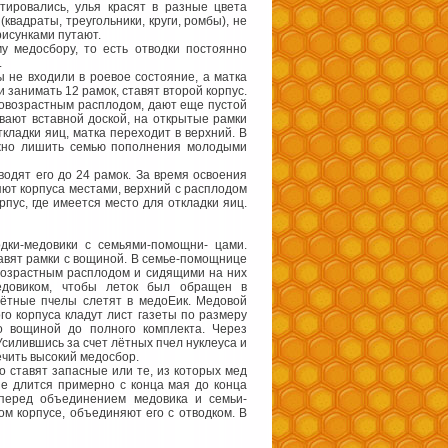
ировались, улья красят в разные цвета
квадраты, треугольники, круги, ромбы), не
рисунками путают.
му медосбору, то есть отводки постоянно
.
 не входили в роевое состояние, а матка
 занимать 12 рамок, ставят второй корпус.
новозрастным расплодом, дают еще пустой
ивают вставной доской, на открытые рамки
ткладки яиц, матка переходит в верхний. В
ожно лишить семью пополнения молодыми
водят его до 24 рамок. За время освоения
яют корпуса местами, верхний с расплодом
рпус, где имеется место для откладки яиц.
дки-медовики с семьями-помощни- цами.
тавят рамки с вощиной. В семье-помощнице
овозрастным расплодом и сидящими на них
едовиком, чтобы леток был обращен в
лётные пчелы слетят в медоЕик. Медовой
о корпуса кладут лист газеты по размеру
о вощиной до полного комплекта. Через
силившись за счет лётных пчел нуклеуса и
чить высокий медосбор.
о ставят запасные или те, из которых мед
ие длится примерно с конца мая до конца
перед объединением медовика и семьи-
ом корпусе, объединяют его с отводком. В