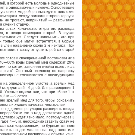
мей, в которой есть молодые однодневные
вают в однорамочный нуклеус. Осиротевшие
 условиях медосбора выведутся неплохие
к помещают между рамками второго корпуса
лы не трогают, непринятый — разгрызают.
ая сменит старую.
на сотах. Количество открытого расплода
ен, в гнездо помещают второй. В случае
отказываться. Следует напомнить, что при
 только обе матки встретятся, в борьбе
 улей ежедневно около 2 кг нектара. При
ья может сразу отпустить рой со старой
ке сотов и своевременной постановки их в
й 40—60% воды (зрелый мед содержит 20%
ами по сотам, заполняя ячейки всего лишь
напрыск”. Опытный пчеловод по напрыску
 никогда не смешивается с последующими
го на определенном участке, а зрелый мед
й мед длится 5—6 дней. Для размещения 1
0. Ученые подсчитали, что при сборе 1 кг
 3 кг — 9 сотов.
но зрелый мед для того, чтобы сохранить
ность и худшие качества, чем зрелый.
еловод должен регулярно расширять гнезда
 переработки его в мед достаточно одной
адставки будет явно мало, поэтому через 3
гают 4—5 кг, необходимо ставить сразу же
ихся кратковременным, но бурным взятком
ставить по две магазинные надставки или
 дополнительном расширении объема улья.