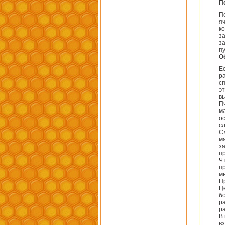
П
П
я
к
з
з
п
О
Е
р
с
э
в
П
м
о
с
С
м
з
п
Ч
п
м
П
Ц
б
р
р
В
в