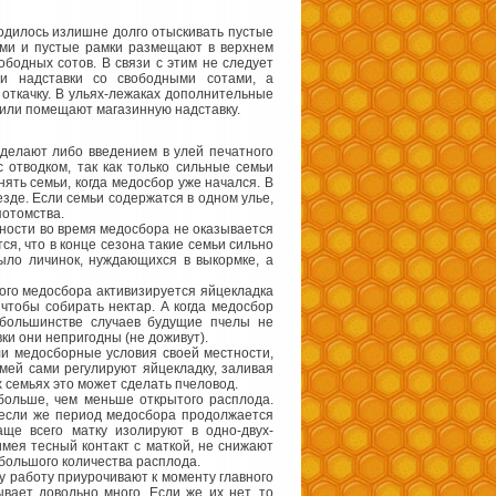
одилось излишне долго отыскивать пустые
ами и пустые рамки размещают в верхнем
ободных сотов. В связи с этим не следует
 и надставки со свободными сотами, а
откачку. В ульях-лежаках дополнительные
 или помещают магазинную надставку.
 делают либо введением в улей печатного
 отводком, так как только сильные семьи
ять семьи, когда медосбор уже начался. В
зде. Если семьи содержатся в одном улье,
потомства.
йности во время медосбора не оказывается
ся, что в конце сезона такие семьи сильно
было личинок, нуждающихся в выкормке, а
ного медосбора активизируется яйцекладка
чтобы собирать нектар. А когда медосбор
 большинстве случаев будущие пчелы не
вки они непригодны (не доживут).
ли медосборные условия своей местности,
емей сами регулируют яйцекладку, заливая
х семьях это может сделать пчеловод.
 больше, чем меньше открытого расплода.
, если же период медосбора продолжается
аще всего матку изолируют в одно-двух-
мея тесный контакт с маткой, не снижают
 большого количества расплода.
 работу приурочивают к моменту главного
вает довольно много. Если же их нет, то