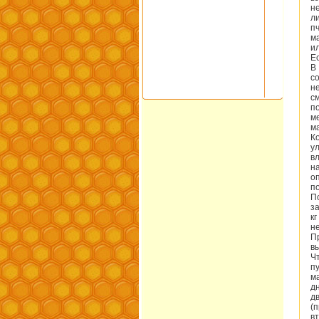
н
л
п
м
и
Ес
В
с
н
с
п
м
м
К
у
в
н
о
п
П
з
к
не
П
в
Ч
п
м
д
д
(
в