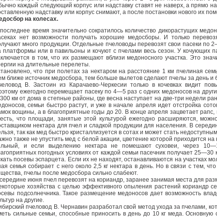
бычно каждый следующий корпус или надставку ставят не наверх, а прямо на г
оставленную надставку или корпус снимают, а после постановки нового их пом
едосбор на колесах.
 последнее время значительно сократилось количество дикорастущих медо
асеках нет возможности получать хорошие медосборы. И только перевоз
олучают много продукции. Отдельные пчеловоды перевозят свои пасеки по 2—
а платформы или в павильоны и кочуют с пчелами весь сезон. У кочующих п
аключается в том, что их размещают вблизи медоносного участка. Это знач
нергии на длительные перелеты.
становлено, что при полетах за нектаром на расстояние 1 км пчелиная сем
ем ближе источник медосбора, тем больше вылетов сделают пчелы за день и 
человод В. Застоин из Карачаево-Черкесии только в кочевках видит по
оэтому ежегодно перемещает пасеку по 4—5 раз с одних медоносов на другие
300 км от дома в степные районы, где весна наступает на две-три недели ра
едоносов, семьи быстро растут, и уже в начале апреля идет отстройка сот
амок вощины, а в благоприятные годы до 20. В конце апреля зацветает рапс
честь, что площади, занятые этой культурой ежегодно расширяются, можн
оставщиком нектара для пчел и сладкой продукции для населения. В середи
льзя, так как мед быстро кристаллизуется в сотах и может стать недоступным к
ажно также не упустить мед с белой акации, цветение которой приходится на 
ильный, и если выделению нектара не помешают суховеи, через 10—
лагоприятных погодных условиях от каждой семьи пасечник получает 25—30 кг
скать посевы эспарцета. Если их не находят, останавливаются на участках м
ная семья собирает с него около 2,5 кг нектара в день. Но в связи с тем, ч
ещества, пчелы после медосбора сильно слабеют.
 середине июня пчел перевозят на кориандр, заранее занимая места для раз
екоторые хозяйства с целью эффективного опыления растений кориандр се
осевы подсолнечника. Такое размещение медоносов дает возможность влад
льтур на другие.
ибирский пчеловод В. Чернавин разработал свой метод ухода за пчелами, ко
меть сильные семьи, способные приносить в день до 10 кг меда. Основную 