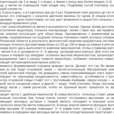
онцентрации (ка 1 кг меда 1 л воды), а ближе к концу мая более жидкую (1:
оду, а матки не сокращали темп кладки яиц. Подкормку сытой пчеловод сн
бщей поилке по
5 3 раза в день, а в отдельные дни до 4 раз. Кормление пчел длилось до тех 
бычно это совпадало с началом цветения малины по гарям. В общем итоге
одкормка — дело хлопотливое, но она дает возможность вырастить сильные 
венадцатирамочного улья.
а счет роев обновляются матки и расширяется пасека. Однако всеми доступ
аступления медосбора. Сильное нектаровыде- ление с иван-чая, как правил
вою энергию используют для сбора меда. Одновременно с кормлением вы
риемы, направленные на создание сильных пчелиных семей, которые собирают
 Рязанской области в результате многолетней практики разработана систем
жегодно получать высокие медосборы (от 60 до 100 кг меда на семью) и рента
режде всего здесь выполняется комплекс мероприятий, чтобы к главному взя
е менее 9 кг, и занимали по 3—4 двенад- цатирамсчных корпуса. Для этого 
оторые в первый год обладают особенно высокой яйценоскостью; организую
ыращивания 1мел к началу главного медосбора; снабжают пчелиные семьи
роводят ветеринарносанитарные работы.
 моменту формирования отводков выводят маток. Делают это так. Во врем
акая из них будет отцовской, какая — воспитательницей. Материнскую сем
аткой карпатской породы. Не дожидаясь смены перезимовавших пчел, прист
тбирают по признакам продуктивности, зимостойкости, устойчивости к бо
ентре отцовской семьи ставят сот с трутневыми ячейками, сверху гнезда — 
дной части сахарный сироп, в другой — вода). Улей утепляют. Когда трутнев
ыводу матки с таким расчетом, чтобы их брачный вылет пришелся по в
релости.
ыводят маток с двойным переносом. В семью-воспита- тельницу ставят рам
бычным способом. Как только пчелы начнут отстраивать маточники, из м
омещают молодых, которые с первой минуты попадают в хорошие услов
езультате качество маток повышается. В конце апреля имеются молодые матки
тими матками. В отводок помещают 3—4 рамки пчел, причем 1—2 рамки и
римерно в середине мая молодые матки после оплодотворения приступают 