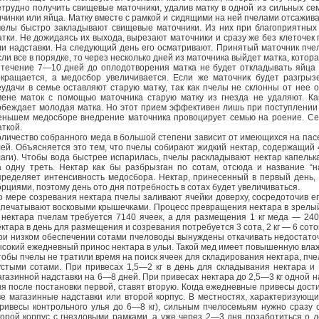
етрудно получить свищевые маточники, удалив матку в одной из сильных се
ичинки или яйца. Матку вместе с рамкой и сидящими на ней пчелами отсажи
челы быстро закладывают свищевые маточники. Из них при благоприятных
атки. Не дожидаясь их выхода, вырезают маточники и сразу же без клеточе
ли надставки. На следующий день его осматривают. Принятый маточник пче
ли все в порядке, то через несколько дней из маточника выйдет матка, котор
 течение 7—10 дней до оплодотворения матка не будет откладывать яйца 
окращается, а медосбор увеличивается. Если же маточник будет разгрыз
еудачи в семье оставляют старую матку, так как пчелы не склонны от нее 
мене маток с помощью маточника старую матку из гнезда не удаляют. Как
обеждает молодая матка. Но этот прием эффективен лишь при поступлении в
еньшем медосборе внедрение маточника провоцирует семью на роение. Сем
аткой.
оличество собранного меда в большой степени зависит от имеющихся на пасе
лей. Объясняется это тем, что пчелы собирают жидкий нектар, содержащи
лаги). Чтобы вода быстрее испарилась, пчелы раскладывают нектар капельк
а одну треть. Нектар как бы разбрызган по сотам, отсюда и название “
пределяет интенсивность медосбора. Нектар, принесенный в первый день,
орциями, поэтому день ото дня потребность в сотах будет увеличиваться.
о мере созревания нектара пчелы заливают ячейки доверху, сосредоточив е
апечатывают восковыми крышечками. Процесс превращения нектара в зрелы
г нектара пчелам требуется 7140 ячеек, а для размещения 1 кг меда — 240
ктара в день для размещения и созревания потребуется 3 сота, 2 кг — 6 сотов,
ри низком обеспечении сотами пчеловоды вынуждены откачивать недостаточ
ысокий ежедневный принос нектара в ульи. Такой мед имеет повышенную влаж
тобы пчелы не тратили время на поиск ячеек для складирования нектара, пч
устыми сотами. При привесах 1,5—2 кг в день для складывания нектара и
агазинной надставки на 6—8 дней. При привесах нектара до 2,5—3 кг одной н
ня после постановки первой, ставят вторую. Когда ежедневные привесы дости
ве магазинные надставки или второй корпус. В местностях, характеризующ
привесы контрольного улья до 6—8 кг), сильным пчелосемьям нужно сразу 
торой корпус с гнездовыми рамками, а уже через 2—3 дня позаботиться о