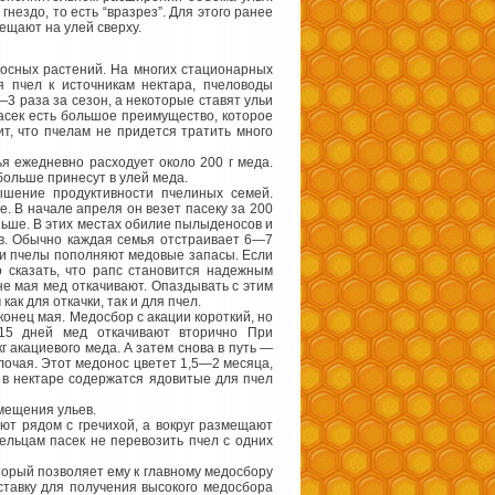
нездо, то есть “вразрез”. Для этого ранее
ещают на улей сверху.
носных растений. На многих стационарных
я пчел к источникам нектара, пчеловоды
3 раза за сезон, а некоторые ставят ульи
асек есть большое преимущество, которое
ит, что пчелам не придется тратить много
ья ежедневно расходует около 200 г меда.
больше принесут в улей меда.
вышение продуктивности пчелиных семей.
. В начале апреля он везет пасеку за 200
ньше. В этих местах обилие пылыденосов и
ов. Обычно каждая семья отстраивает 6—7
, и пчелы пополняют медовые запасы. Если
о сказать, что рапс становится надежным
не мая мед откачивают. Опаздывать с этим
ак для откачки, так и для пчел.
конец мая. Медосбор с акации короткий, но
15 дней мед откачивают вторично При
 акациевого меда. А затем снова в путь —
олочая. Этот медонос цветет 1,5—2 месяца,
то в нектаре содержатся ядовитые для пчел
мещения ульев.
ют рядом с гречихой, а вокруг размещают
ельцам пасек не перевозить пчел с одних
торый позволяет ему к главному медосбору
ставку для получения высокого медосбора