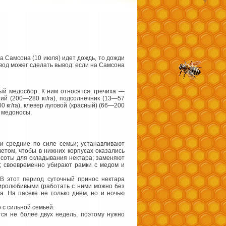
а Самсона (10 июля) идет дождь, то дожди
вод можег сделать вывод: если на Самсона
ый медосбор. К ним относятся: гречиха —
ний (200—280 кг/га), подсолнечник (13—57
0 кг/га), клевер луговой (красный) (66—200
е медоносы.
и средние по силе семьи; устанавливают
етом, чтобы в нижних корпусах оказались
 соты для складывания нектара; заменяют
м; своевременно убирают рамки с медом и
В этот период суточный принос нектара
миролюбивыми (работать с ними можно без
а. На пасеке не только днем, но и ночью
 с сильной семьей.
тся не более двух недель, поэтому нужно