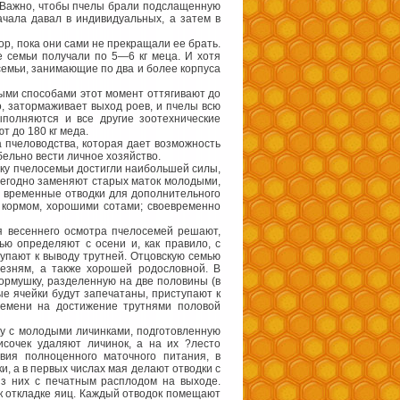
4). Важно, чтобы пчелы брали подслащенную
ачала давал в индивидуальных, а затем в
пор, пока они сами не прекращали ее брать.
 семьи получали по 5—6 кг меца. И хотя
семьи, занимающие по два и более корпуса
ными способами этот момент оттягивают до
о, затормаживает выход роев, и пчелы всю
полняются и все другие зоотехнические
 до 180 кг меда.
а пчеловодства, которая дает возможность
бельно вести личное хозяйство.
тку пчелосемьи достигли наибольшей силы,
ежегодно заменяют старых маток молодыми,
т временные отводки для дополнительного
 кормом, хорошими сотами; своевременно
я весеннего осмотра пчелосемей решают,
ью определяют с осени и, как правило, с
упают к выводу трутней. Отцовскую семью
лезням, а также хорошей родословной. В
кормушку, разделенную на две половины (в
ые ячейки будут запечатаны, приступают к
ремени на достижение трутнями половой
ку с молодыми личинками, подготовленную
исочек удаляют личинок, а на их ?лесто
ия полноценного маточного питания, в
, а в первых числах мая делают отводки с
з них с печатным расплодом на выходе.
к откладке яиц. Каждый отводок помещают