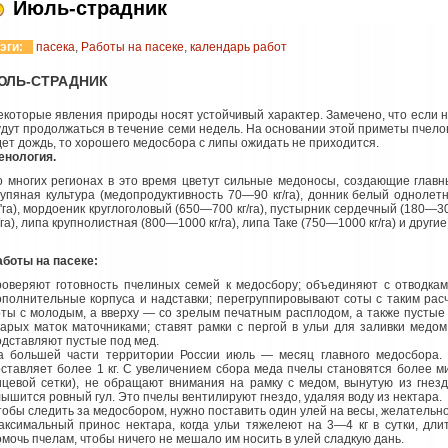
Июль-страдник
эги:
пасека
,
Работы на пасеке
,
календарь работ
ЮЛЬ-СТРАДНИК
екоторые явления природы носят устойчивый характер. Замечено, что если н
удут продолжаться в течение семи недель. На основании этой приметы пчело
дет дождь, то хорошего медосбора с липы ожидать не приходится.
енология.
о многих регионах в это время цветут сильные медоносы, создающие главн
рупяная культура (медопродуктивность 70—90 кг/га), донник белый однолет
/'га), мордоеник круглоголовый (650—700 кг/га), пустырник сердечный (180—30
/га), липа крупнолистная (800—1000 кг/га), липа Таке (750—1000 кг/га) и други
аботы на пасеке:
роверяют готовность пчелиных семей к медосбору; объединяют с отводкам
ополнительные корпуса и надставки; перегруппировывают соты с таким расч
оты с молодым, а вверху — со зрелым печатным расплодом, а также пустые
тарых маток маточниками; ставят рамки с пергой в ульи для заливки медо
одставляют пустые под мед.
а большей части территории России июль — месяц главного медосбора. 
оставляет более 1 кг. С увеличением сбора меда пчелы становятся более 
ицевой сетки), не обращают внимания на рамку с медом, вынутую из гнезд
лышится ровный гул. Это пчелы вентилируют гнездо, удаляя воду из нектара.
тобы следить за медосбором, нужно поставить один улей на весы, желательно
аксимальный принос нектара, когда ульи тяжелеют на 3—4 кг в сутки, дли
омочь пчелам, чтобы ничего не мешало им носить в улей сладкую дань.