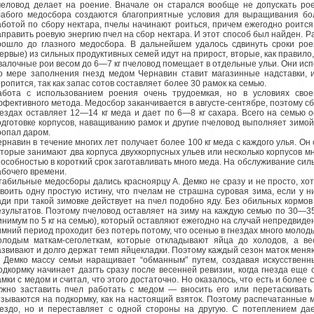
человод делает на роение. Вначале он старался вообще не допускать рое
лабого медосбора создаются благоприятные условия для выращивания бо
аботой по сбору нектара, пчелы начинают роиться, причем ежегодно роитс
аправить роевую энергию пчел на сбор нектара. И этот способ был найден. Р
рошло до глазного медосбора. В дальнейшем удалось сдвинуть сроки ро
первые) из сильных продуктивных семей идут на прирост, вторые, как правило
валочные рои весом до 6—7 кг пчеловод помещает в отдельные ульи. Они исп
о мере заполнения гнезд медом Чернавин ставит магазинные надставки, и
ропится, так как запас сотов составляет более 30 рамок ка семью.
абота с использованием роения очень трудоемкая, но в условиях сво
ффективного метода. Медосбор заканчивается в августе-сентябре, поэтому сбо
нездах оставляет 12—14 кг меда и дает по 6—8 кг сахара. Всего на семью 
одготовке корпусов, наващиванию рамок и другие пчеловод выполняет зимой
ропал даром.
ернавин в течение многих лет получает более 100 кг меда с каждого улья. Он
оторые занимают два корпуса двухкорпусных ульев или несколько корпусов 
пособностью в короткий срок заготавливать много меда. На обслуживание сил
абочего времени.
табильные медосборы дались красноярцу А. Демко не сразу и не просто, хот
своить одну простую истину, что пчелам не страшна суровая зима, если у 
ади при такой зимовке действует на пчел подобно яду. Без обильных кормо
езультатов. Поэтому пчеловод оставляет на зиму на каждую семью по 30—35 
инимум по 5 кг на семью), который оставляют ежегодно на случай непредвиде
имний период проходит без потерь потому, что осенью в гнездах много молод
олодым маткам-сеголеткам, которые откладывают яйца до холодов, а ве
азвивают и долго держат темп яйцекладки. Поэтому каждый сезон маток меня
. Демко массу семьи наращивает “обманным'’ путем, создавая искусственн
одкормку начинает дазгть сразу после весенней ревизии, когда гнезда еще
амки с медом и считал, что этого достаточно. Но оказалось, что есть и более
ужно заставить пчел работать с медом — вносить его или перетаскивать
тзываются на подкормку, как на настоящий взяток. Поэтому распечатанные 
нездо, но и переставляет с одной стороны на другую. С потеплением да