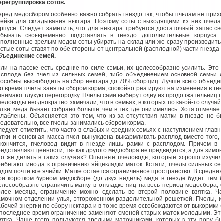
ерегруппировка сотов.
еред медосбором особенно важно собрать гнездо так, чтобы пчелам не прих
чейки для складывания нектара. Поэтому соты с выходящими из них пчел
орпусе. Следует заметить, что для нектара требуется достаточный запас св
абывать своевременно подставлять в гнездо дополнительные корпуса
аполненные зрелым медом соты убирать на склад или же сразу производить 
устые соты ставят по обе стороны от центральной (расплодной) части гнезда
бъединение семей.
сли на пасеке есть средние по силе семьи, их целесообразно усилить. Это
асплода без пчел из сильных семей, либо объединением основной семьи с
пособны высвободить на сбор нектара до 70% сборщиц. Лучше всего объедин
то время пчелы заняты сбором корма, спокойно реагируют на изменения в гне
ынимают глухую перегородку. Пчелы сами выберут одну из продолжательниц 
человоды неоднократно замечали, что в семьях, в которых по какой-то случа
атки, меда бывает собрано больше, чем в тех, где они имелись. Хотя отмечает
слаблены. Объясняется это тем, что из-за отсутствия матки в гнезде не 
ледовательно, все пчелы занимались сбором корма.
ледует отметить, что часто в слабых и средних семьях с наступлением глав
атки и основная масса пчел вынуждена выкармливать расплод вместо того, 
акончится, пчеловод видит в гнезде лишь рамки с расплодом. Причем в
редставляют ценности, так как другого медосбора не предвидится, а для зимо
то же делать в таких случаях? Опытные пчеловоды, которые хорошо изучи
рибегают иногда к ограничению яйцекладки маток. Кстати, пчелы сильных с
едом почти все ячейки. Матке остается ограниченное пространство. В средни
ри коротком бурном медосборе (до двух недель) меда в гнезде будет тем
елесообразно ограничить матку в откладке яиц на весь период медосбора
олее месяца, ограничение можно сделать во второй половине взятка. Ч
амочном отделении улья, отгороженном разделительной решеткой. Пчелы, и
абочей энергии по сбору нектара и в то же время освобождаются от выкормки
 последнее время ограничение заменяют сменой старых маток молодыми. Эту
зятка. Чаще всего пользуются зрелыми маточниками, которых в эту пору бы