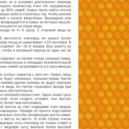
ния, но в условиях длительного периода
льшого количества пчел. Не загруженные
я до 80% семей. Нужно было найти способ
аньше работа строилась так, чтобы роение
ения к началу медосбора. Вышедшие рои
, возвращаются в семьи, из которых вышли.
ользуются на сборе меда.
ногда по 4—5 сразу. С откачкой меда не
ей местности пчеловод не нашел более
рку гнезд он заканчивает к 20 сентября. В
оставляет 30—32 кг кормов. Всю работу по
, чтобы в активный период ни один час не
 содержит на пасеке только сильные семьи,
многокорпусных и обладают исключительной
ьных семей затрачивается в 2 раза меньше
я особых секретов у него нет. Нужно лишь
них будут обильные, хорошие корма. Капля
в никакие другие приемы не дадут хороших
кг меда, не считая страхового фонда (как
нных обстоятельств.
ых неизработанных пчел. Здесь знают цену
сной, если создать условия, они быстро
ют более чем наполовину.
ый взяток за счет подкормки пчел медом.
 сокращены. Прежде он просто подставлял
 сильные способы активизации роста семьи:
 с места на место. В этом случае пчелы
медовые соты пчеловод не только ставит в
ет медовую сыту, вначале более высокой