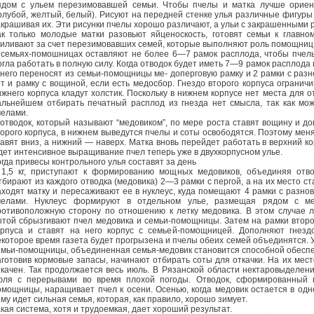
ядом с ульем перезимовавшей семьи. Чтобы пчелы и матка лучше ориент
голубой, желтый, белый). Рисуют на передней стенке улья различные фигуры (
акрашивая их. Эти рисунки пчелы хорошо различают, а ульи с закрашенными 
ак только молодые матки разовьют яйценоскость, готовят семьи к главно
силивают за счет перезимовавших семей, которые выполняют роль помощниц
 семьях-помошницах оставляют не более 6—7 рамок расплода, чтобы пчелы
огла работать в полную силу. Когда отводок будет иметь 7—9 рамок расплода и
 него переносят из семьи-помощницы ме- доперговую рамку и 2 рамки с раз
от и рамку с вощиной, если есть медосбор. Гнездо второго корпуса огранич
ижнего корпуса кладут холстик. Поскольку в нижнем корпусе нет места для о
альнейшем отбирать печатный расплод из гнезда нет смысла, так как м
челами.
 отводок, который называют “медовиком”, по мере роста ставят вощину и до
торого корпуса, в нижнем выведутся пчелы и соты освободятся. Поэтому мен
тавят вниз, а нижний — наверх. Матка вновь перейдет работать в верхний ко
дет интенсивное выращивание пчел теперь уже в двухкорпусном улье.
огда привесы контрольного улья составят за день
 1,5 кг, приступают к формированию мощных медовиков, объединяя отво
тбирают из каждого отводка (медовика) 2—3 рамки с пергой, а на их место с
аходят матку и пересаживают ее в нуклеус, куда помещают 4 рамки с разн
челами. Нуклеус формируют в отдельном улье, размещая рядом с м
ротивоположную сторону по отношению к летку медовика. В этом случае 
ытой сбрызгивают пчел медовика и семьи-помощницы. Затем на рамки второг
орпуса и ставят на него корпус с семьей-помощницей. Дополняют гнезд
екоторое время газета будет прогрызена и пчелы обеих семей объединятся. У
емьи-помощницы, объединенная семья-медовик становится способной обеспе
аготовив кормовые запасы, начинают отбирать соты для откачки. На их мест
ткачен. Так продолжается весь июль. В Рязанской области нектаровыделен
юля с перерывами во время плохой погоды. Отводок, сформированный 
омощницы, наращивает пчел к осени. Осенью, когда медовик остается в одн
му идет сильная семья, которая, как правило, хорошо зимует.
акая система, хотя и трудоемкая, дает хороший результат.