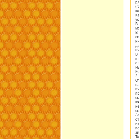
р
(
з
К
у
В
м
В
с
н
д
п
В
в
с
И
К
2
О
н
п
п
с
к
н
с
З
о
и
п
зи
Т