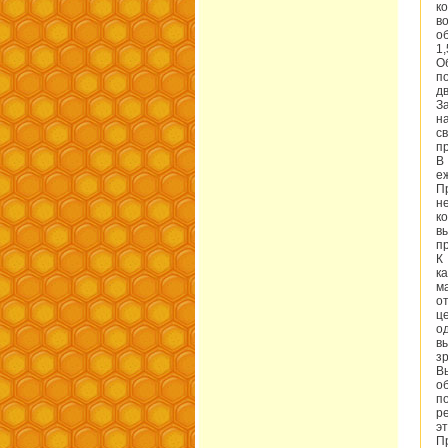
к
в
о
1,
О
п
д
З
н
с
п
В
е
П
н
к
в
п
К
к
м
о
ц
о
в
з
В
о
п
р
э
П