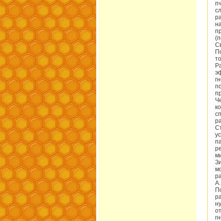
п
с
р
н
п
(
С
П
то
Р
э
г
п
п
Ч
к
с
р
С
у
п
р
м
З
м
р
А
П
р
н
о
г