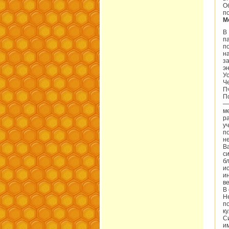
О
п
М
В
п
п
н
з
э
У
Ч
П
П
—
м
р
у
п
не
В
с
б
и
и
в
В
Н
п
ку
С
и