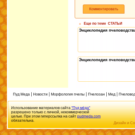
Комментировать
Еще по теме
СТАТЬИ
Энциклопедия пчеловодств
Энциклопедия пчеловодств
Пуд Меда
Новости
Морфология пчелы
Пчелозан
Мед
Пчеловод
Использование материалов сайта
"Пуд мёда"
разрешено только с личной, некоммерческой
целью. При этом гиперссылка на сайт
pudmeda.com
обязательна.
Дизайн и Со