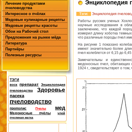
Энциклопедия 
Лечение продуктами
пчеловодства
Интересное о пчёлах
Тэги:
Энциклопедия пчелово
Медовые кулинарные рецепты
Работы русских ученых Хохло
научные исследования в обла
Медовые рецепты красоты
заключению, что каждой поро
Обои на Рабочий стол
измерил длину хоботка темных 
Предложения на рынке мёда
что различные породы пчел им
Литература
На рисунке 1 показано колеба
имеют значительно более длин
Партнёры
пчел колеблется от 6,15 до 6,4
Полезные ресурсы
Замечательны и единственно
медоносных пчел, обитающих 
1924 г., свидетельствуют о том,
ТЭГИ
препарат
воск
Энциклопедия
Здоровье
пчеловодства
пасека
пчеловодство
мед
прополис
Пчелы
Медоносные пчёлы
улей
пчелиная матка