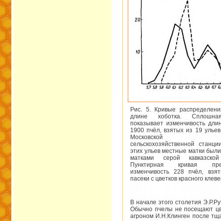
Рис. 5. Кривые распределен
длине хоботка. Сплошна
показывает изменчивость дли
1900 пчёл, взятых из 19 ульев
Московской обл
сельскохозяйственной станц
этих ульев местные матки был
матками серой кавказско
Пунктирная кривая пред
изменчивость 228 пчёл, взя
пасеки с цветков красного клеве
В начале этого столетия Э.Р.Р
Обычно пчелы не посещают цве
агроном И.Н.Клинген после тщ