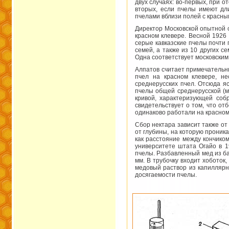
двух случаях: во-первых, при о
вторых, если пчелы имеют дли
пчелами вблизи полей с красн
Директор Московской опытной с
красном клевере. Весной 1926 
серые кавказские пчелы почти 
семей, а также из 10 других с
Одна соответствует московским 
Алпатов считает примечательн
пчел на красном клевере, не
среднерусских пчел. Отсюда я
пчелы общей среднерусской (м
кривой, характеризующей соб
свидетельствует о том, что от
одинаково работали на красном
Сбор нектара зависит также от 
от глубины, на которую проник
как расстояние между кончико
университете штата Огайо в 1
пчелы. Разбавленный мед из ба
мм. В трубочку входит хоботок
медовый раствор из капиллярн
досягаемости пчелы.