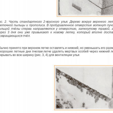
ис. 2. Часть стандартного 2-ярусного улья. Дерево вокруг верхнего 
веточной пыльцы и прополиса. В пробуравленное отверстие воткнут пуч
ыльцой пчёлы сперва направляются у отверстию, заткнутому травой, а
ерез 3 дня они уже привыкают к новому летку, который вполне дост
озвращающихся пчёл.
бычно принято при верхнем летке оставлять и нижний, но уменьшать его разм
 хорошие летные дни пчелам легче удалять мертвых особей через нижний ле
крывать во всю ширину (рис. 3, 4) для вентиляции улья