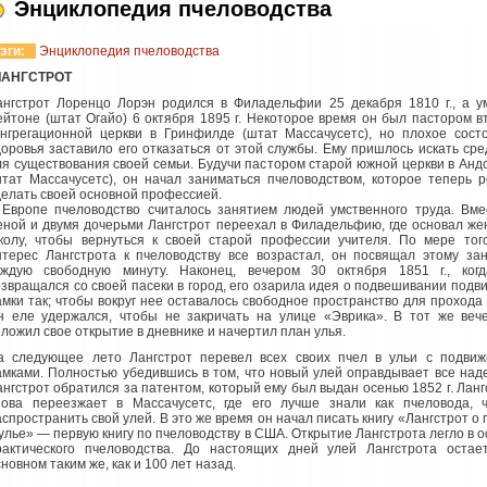
Энциклопедия пчеловодства
эги:
Энциклопедия пчеловодства
ЛАНГСТРОТ
ангстрот Лоренцо Лорэн родился в Филадельфии 25 декабря 1810 г., а у
ейтоне (штат Огайо) 6 октября 1895 г. Некоторое время он был пастором в
онгрегационной церкви в Гринфилде (штат Массачусетс), но плохое сост
доровья заставило его отказаться от этой службы. Ему пришлось искать сре
ля существования своей семьи. Будучи пастором старой южной церкви в Анд
штат Массачусетс), он начал заниматься пчеловодством, которое теперь 
делать своей основной профессией.
 Европе пчеловодство считалось занятием людей умственного труда. Вме
еной и двумя дочерьми Лангстрот переехал в Филадельфию, где основал же
колу, чтобы вернуться к своей старой профессии учителя. По мере того
нтерес Лангстрота к пчеловодству все возрастал, он посвящал этому за
аждую свободную минуту. Наконец, вечером 30 октября 1851 г., ког
озвращался со своей пасеки в город, его озарила идея о подвешивании подв
амки так; чтобы вокруг нее оставалось свободное пространство для прохода 
н еле удержался, чтобы не закричать на улице «Эврика». В тот же веч
зложил свое открытие в дневнике и начертил план улья.
а следующее лето Лангстрот перевел всех своих пчел в ульи с подви
амками. Полностью убедившись в том, что новый улей оправдывает все над
ангстрот обратился за патентом, который ему был выдан осенью 1852 г. Ланг
нова переезжает в Массачусетс, где его лучше знали как пчеловода, 
аспространить свой улей. В это же время он начал писать книгу «Лангстрот о 
 улье» — первую книгу по пчеловодству в США. Открытие Лангстрота легло в о
рактического пчеловодства. До настоящих дней улей Лангстрота остае
новном таким же, как и 100 лет назад.