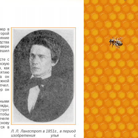
мер в
торой
ояние
дства
овере
решил
сте с
нскую
, как
нятию
да он
ижной
пчел.
ер он
жными
ежды,
строт
чтобы
пчеле
снову
тся в
Л. Л. Лангстрот в 1851г., в период
изобретения улья с