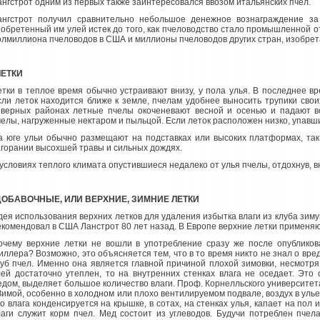
ангстрот одним из первых также заинтересовался ввозом итальянских пчел.
ангстрот получил сравнительно небольшое денежное вознаграждение за
зобретенный им улей истек до того, как пчеловодство стало промышленной 
олмиллиона пчеловодов в США и миллионы пчеловодов других стран, изобрет
ЛЕТКИ
етки в теплое время обычно устраивают внизу, у пола улья. В последнее в
сли леток находится ближе к земле, пчелам удобнее выносить трупики своих 
еверных районах летные пчелы окоченевают весной и осенью и падают в
челы, нагруженные нектаром и пыльцой. Если леток расположен низко, упавшие
а юге ульи обычно размещают на подставках или высоких платформах, так
агорании высохшей травы и сильных дождях.
 условиях теплого климата опустившиеся недалеко от улья пчелы, отдохнув, в
ДОБАВОЧНЫЕ, ИЛИ ВЕРХНИЕ, ЗИМНИЕ ЛЕТКИ
дея использования верхних летков для удаления избытка влаги из клуба зиму
екомендовал в США Ланстрот 80 лет назад. В Европе верхние летки применяю
очему верхние летки не вошли в употребление сразу же после опубликова
иллера? Возможно, это объясняется тем, что в то время никто не знал о в
луб пчел. Именно она является главной причиной плохой зимовки, несмотря
лей достаточно утеплен, то на внутренних стенках влага не оседает. Это 
едом, выделяет большое количество влаги. Проф. Корнелльского университет
Зимой, особенно в холодном или плохо вентилируемом подвале, воздух в ул
то влага конденсируется на крышке, в сотах, на стенках улья, капает на пол 
лаги служит корм пчел. Мед состоит из углеводов. Будучи потреблен пчел