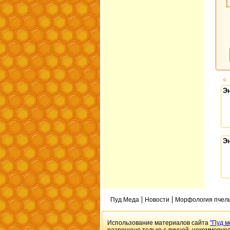
Э
Э
Пуд Меда
Новости
Морфология пчел
Использование материалов сайта
"Пуд м