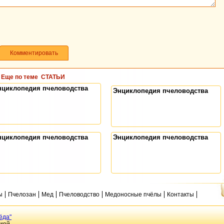
Комментировать
Еще по теме
СТАТЬИ
нциклопедия пчеловодства
Энциклопедия пчеловодства
нциклопедия пчеловодства
Энциклопедия пчеловодства
ы
Пчелозан
Мед
Пчеловодство
Медоносные пчёлы
Контакты
ёда"