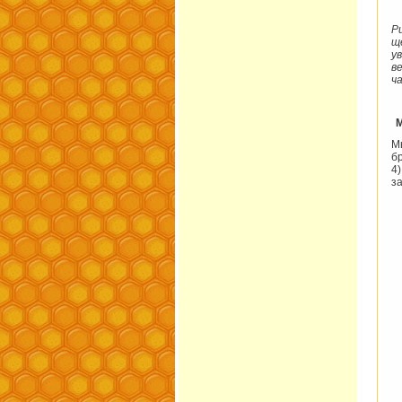
Р
щ
у
в
ч
М
б
4)
з