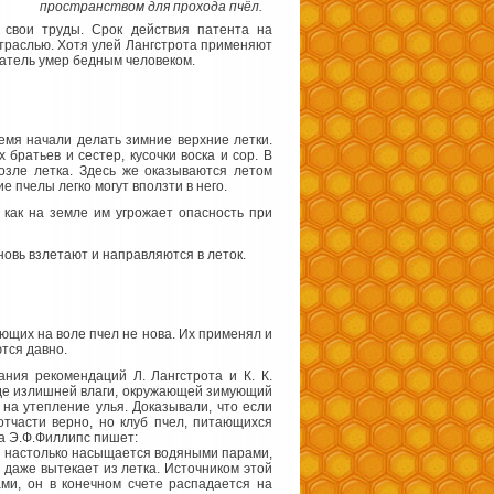
пространством для прохода пчёл.
 свои труды. Срок действия патента на
отраслью. Хотя улей Лангстрота применяют
атель умер бедным человеком.
ремя начали делать зимние верхние летки.
братьев и сестер, кусочки воска и сор. В
озле летка. Здесь же оказываются летом
 пчелы легко могут вползти в него.
 как на земле им угрожает опасность при
новь взлетают и направляются в леток.
ющих на воле пчел не нова. Их применял и
тся давно.
ния рекомендаций Л. Лангстрота и К. К.
реде излишней влаги, окружающей зимующий
 на утепление улья. Доказывали, что если
отчасти верно, но клуб пчел, питающихся
а Э.Ф.Филлипс пишет:
ье настолько насыщается водяными парами,
и даже вытекает из летка. Источником этой
ами, он в конечном счете распадается на