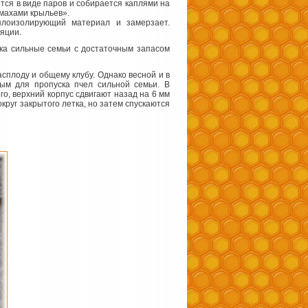
ется в виде паров и собирается каплями на
змахами крыльев».
плоизолирующий материал и замерзает.
яции.
тка сильные семьи с достаточным запасом
асплоду и общему клубу. Однако весной и в
ным для пропуска пчел сильной семьи. В
го, верхний корпус сдвигают назад на 6 мм
круг закрытого летка, но затем спускаются