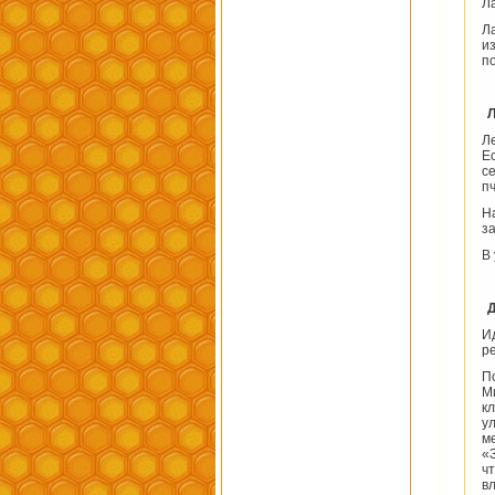
Л
Л
и
п
Л
Е
с
п
Н
з
В
И
р
П
М
к
у
м
«
ч
в