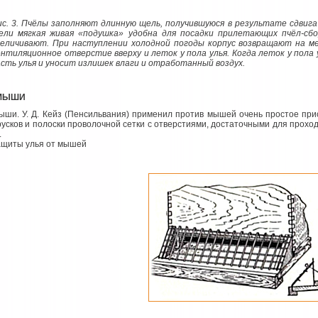
ис. 3. Пчёлы заполняют длинную щель, получившуюся в результате сдвига
ели мягкая живая «подушка» удобна для посадки прилетающих пчёл-сбо
величивают. При наступлении холодной погоды корпус возвращают на м
ентиляционное отверстие вверху и леток у пола улья. Когда леток у пола
асть улья и уносит излишек влаги и отработанный воздух.
МЫШИ
ыши. У. Д. Кейз (Пенсильвания) применил против мышей очень простое при
русков и полоски проволочной сетки с отверстиями, достаточными для прохо
.
ащиты улья от мышей