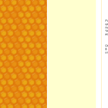
Р
ц
п
Ч
в
О
В
от