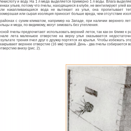
глекислоту и воду. На 1 л меда выделяется примерно 1 л воды. Влага выделя
тенках ульев, потому что пчелы, находящиеся в клубе, не вентилируют улей в
сли накапливающаяся вода не вытекает из улья, она пропитывает те
ромерзшая или сырая изоляция приносит больше вреда, чем отсутствие изол
 районах с сухим климатом, например на Западе, при наличии верхнего ле
ыльцы и меда, по-видимому, могут зимовать без утепления.
есной пчелы предпочитают использовать верхний леток, так как он ближе к р
ачале лета маленькое отверстие на верху улья оказывается недостаточ
езультате трения пчел друг о дружку портятся их крылья. Чтобы избежать это
 закрывают верхнее отверстие (16 мм) травой. День - два пчелы собираются во
отверстию внизу (рис. 2).