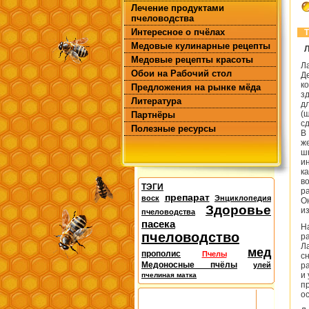
Лечение продуктами
пчеловодства
Интересное о пчёлах
Т
Медовые кулинарные рецепты
Медовые рецепты красоты
Л
Обои на Рабочий стол
Д
к
Предложения на рынке мёда
з
Литература
д
(
Партнёры
с
Полезные ресурсы
В
ж
ш
и
к
в
ТЭГИ
р
препарат
воск
Энциклопедия
О
Здоровье
и
пчеловодства
пасека
Н
пчеловодство
р
Л
мед
прополис
Пчелы
с
Медоносные пчёлы
улей
р
и
пчелиная матка
п
ос