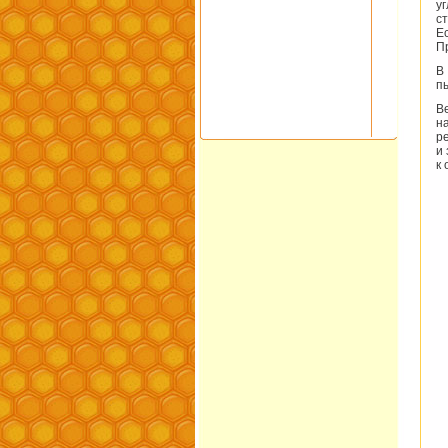
у
с
Е
П
В
п
В
н
р
и
к 