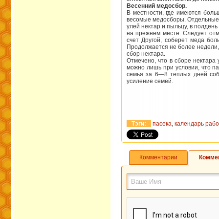
Весенний медосбор.
В местности, где имеются боль
весомые медосборы. Отдельные п
улей нектар и пыльцу, в полдень
на прежнем месте. Следует отм
счет Другой, соберет меда бол
Продолжается не более недели,
сбор нектара.
Отмечено, что в сборе нектара 
можно лишь при условии, что па
семья за 6—8 теплых дней соб
усиление семей.
Тэги:
пасека
,
календарь рабо
Комментарии
Комме