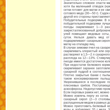
Значительно сложнее спасти ма
хотя бы маленький отводок (нук
сетки готовят для матки и ее с
сотового меда (30—50 г). Садок
другой его стороны приставляют 
Побудительные подкормки. В о
побудительной подкормки лучше
погоды скармливают 1—3 раз
закристаллизованный доброкаче
улей помещают медовые соты,
суток. Нельзя давать мед о
подкармливают сахарным сироп
матку на откладку яиц.
В случае зимовки пчел на сахар
скармливать хлористый или серн
растворяют в 1,5—2 л сахарного
расплода на 12—13%. Стимулир
гнезде имеется достаточное кол
При недостатке белкового корм
скармливают заранее заготовл
сахарной пудрой в соотношени
Плотно закрытые банки с пыль
таком консервировании пыльц
Укоренившееся в последние г
плесневых грибов. Поступающ
аскосфероза. Недопустимо промо
Если перговых рамок нет, можно 
Можно извлечь пергу из сотов.
сахарный сироп (2—3 столовы
распущенным медом в равных доз
Можно приготовить белковый ко
воды и добавляют 20 г меда. 