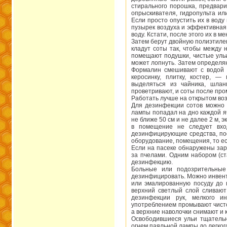
стирального порошка, предвари
опрыскивателя, гидропульта ил
Если просто опустить их в воду 
пузырек воздуха и эффективная
воду. Кстати, после этого их в 
Затем берут двойную полиэтилен
кладут соты так, чтобы между
помещают подушки, чистые ульи
может лопнуть. Затем определяю
Формалин смешивают с водой в
керосинку, плитку, костер, 
выделяться из чайника, шлан
проветривают, и соты после про
Работать лучше на открытом воз
Для дезинфекции сотов можно 
лампы попадал на дно каждой я
не ближе 50 см и не далее 2 м, 
в помещение не следует вхо
дезинфицирующие средства, по
оборудование, помещения, то ес
Если на пасеке обнаружены зар
за пчелами. Одним набором (ст
дезинфекцию.
Больные или подозрительные
дезинфицировать. Можно инвента
или эмалированную посуду до 
верхний светлый слой сливают
дезинфекции рук, мелкого и
употреблением промывают чисто
а верхние наволочки снимают и 
Освободившиеся ульи тщатель
огнем паяльной лампы до легкого