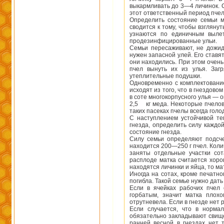
выкармливать до 3—4 личинок. С
этот ответственный период пче
Определить состояние семьи м
сводится к тому, чтобы взгляну
узнаются по единичным выле
продезинфицированные ульи.
Семьи пересаживают, не дожид
нужен запасной улей. Его ставят
они находились. При этом очень
пчел вынуть их из улья. Заг
утеплительные подушки.
Одновременно с комплектовани
исходят из того, что в гнездово
в соте многокорпусного улья — 
2,5 кг меда. Некоторые пчелов
таких пасеках пчелы всегда гол
С наступлением устойчивой те
гнезда, определить силу каждой
состояние гнезда.
Силу семьи определяют подсче
находится 200—250 г пчел. Коли
заняты отдельные участки со
расплоде матка считается хоро
находятся личинки и яйца, то м
Иногда на сотах, кроме печатно
погибла. Такой семье нужно дать
Если в ячейках рабочих пчел
горбатым, значит матка плохо
отрутневела. Если в гнезде нет 
Если случается, что в норма
обязательно закладывают свищев
ранней весной в гнездах нет 