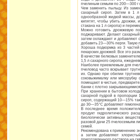
пчелиным семьям по 200—300 г н
Чем заменить пыльцу. Из заме
сахарный сироп. Затем в 1 л
однообразной жидкой массы, до
кипятят, чтобы убить дрожжи, 
стакана на 1 л сиропа) и перем
Можно готовить дрожжевую по
поджаривают. Делают сахарный 
затем охлаждают и добавляют со
добавить 23—30% перги. Такую п
Хороша подкормка из 3 частей 
пекарских дрожжей. Все это раз
В качестве белковых заменителе
1,5 л сахарного сиропа, ежеднев
Наиболее приемлемым для пчел 
пчеловод часто вскрывает трутн
их. Однако при обилии трутнев
соковыжималку или мясорубку с
помещают в чистые, предварите
банки с плотно закрывающимис
При хранении в бытовом холоди
сахарной пудрой в пропорции 1
сироп, содержащий 10—15% таког
до 30—35°С добавляют гемогенат
В последнее время положител
продукт гидролитического ра
биологически активных вещест
разовой дачи 25 пчелосемьям ли
семей.
Рекомендована к применению эн
а затем добавляют хлористы
приготовленного раствора на се