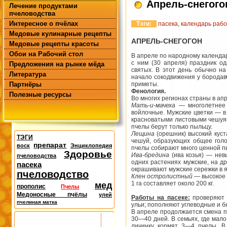
Апрель-снегого
Лечение продуктами
пчеловодства
Интересное о пчёлах
Тэги:
пасека
,
календарь рабо
Медовые кулинарные рецепты
АПРЕЛЬ-СНЕГОГОН
Медовые рецепты красоты
Обои на Рабочий стол
В апреле по народному календар
с ним (30 апреля) праздник о
Предложения на рынке мёда
святых. В этот день обычно н
Литература
начало сокодвижения у бородавч
Партнёры
приметы.
Фенология.
Полезные ресурсы
Во многих регионах страны в апр
Мать-и-мачеха
— многолетнее р
войлочные. Мужские цветки — в
красноватыми листовыми чешуям
пчелы берут только пыльцу.
Лещина
(орешник) высокий кус
ТЭГИ
чешуй, образующих общее голо
препарат
воск
Энциклопедия
пчелы собирают много ценной п
Здоровье
Ива-бредина
(ива козья) — нев
пчеловодства
одних растениях мужские, на д
пасека
окрашивают мужские сережки в я
пчеловодство
Клен остролистный
— высокое 
1 га составляет около 200 кг.
мед
прополис
Пчелы
Медоносные пчёлы
улей
Работы на пасеке:
проверяют 
пчелиная матка
ульи; пополняют углеводные и 
В апреле продолжается смена п
30—40 дней. В семьях, где мал
личинку кормят 3—4 пчелы. В 