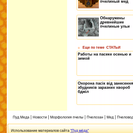
пчелиный мед
Обнаружены
древнейшие
пчелиные ульи
Еще по теме
СТАТЬИ
Работы на пасеке осенью и
зимой
Охорона пасік від занесенн
збудників заразних хвороб
бджіл
Пуд Меда
Новости
Морфология пчелы
Пчелозан
Мед
Пчеловод
Использование материалов сайта
"Пуд мёда"