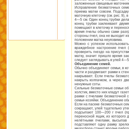
заложенные свищевые маточники,
Исправление безматочных семей
приема матки совсем. Подсадку
маточную клеточку (см. рис. 9),
4—5 см. Один конец трубки дела
конец трубки заклеивают двум
помещают в клеточку и перенося
время пчелы обычно сами разгр
стороны пчел, она не выходит из 
положении матка неуязвима.
Можно с успехом использовать
враждебное настроение пчел (
проверить гнездо на присутств
матку, значит пришло время за
следует заглядывать в улей 4—5
Объединение семей.
Обычно объединяют семьи, в кот
части и раздвигают рамки к сте
накрывают. Если пчелы безмато
накрыть колпачком, а через два
ненужные соты.
Сильные безматочные семьи объе
холстик, вместо них кладут газе
рамки с пчелами безматочной с
семьи-хозяйки. Объединение об
Если на пасеке безматочных сем
сокращают, улей тщательно уте
подсыпают 100—200 г пчел (пр
переносной ящик, из которого
нелётными пчелами, высыпав и
подставляют одну рамку зрело
медосбора станет вполне работ