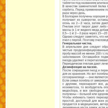
таблеток под названием апилаза
В качестве заменителей белка 
сорбита. Перед применением п
раза через день.
В Болгарии получены хорошие р
получают из сыворотки, остаю
огонь на 2—3 часа, затем даю
Пчелам этот творог дают либо 
массы (к 1 кг жидкого меда доб
0,5—1 кг 2—3 раза через 15—20 
Однако следует заметить, что н
пчел с пергой. Поэтому пчелово
Генеральная чистка.
В апрельские дни следует обр
чистые продезинфицированные 
пробу массой не менее 200 г с 
заболевания. Оставшийся подм
гнезда удаляют и перетапливают 
Периодически пчелам дают лече
Дезинфекция на пасеке.
После сокращения гнезд и пере
для их хранения. Но вот погибла
сотохранилище — они являются 
Если семья погибла от американс
с другими, перезаразят все, 
нозематоза, то возбудитель опя
медосбора, и все свободные с
получены— больной или здоров
Чтобы избежать такого переза
простой, доступный для всех 
продается в медицинских, вете
деревянные части рамок, если е