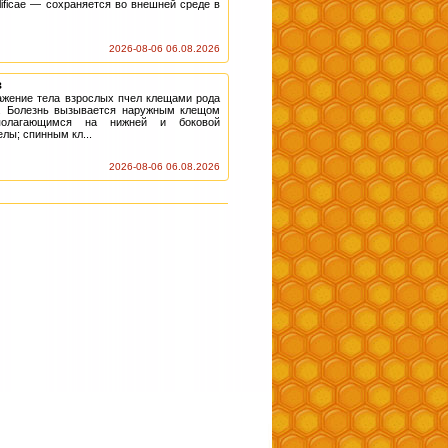
ificae — сохраняется во внешней среде в
2026-08-06 06.08.2026
з
ажение тела взрослых пчел клещами рода
и. Болезнь вызывается наружным клещом
асполагающимся на нижней и боковой
лы; спинным кл...
2026-08-06 06.08.2026