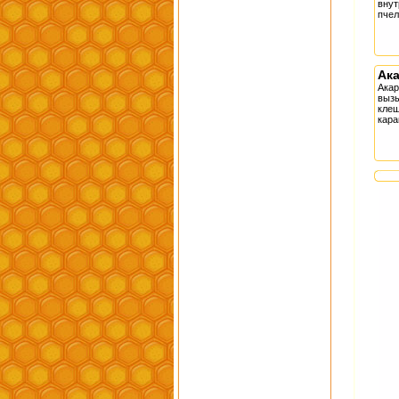
внут
пчел
Ак
Акар
выз
кле
кара