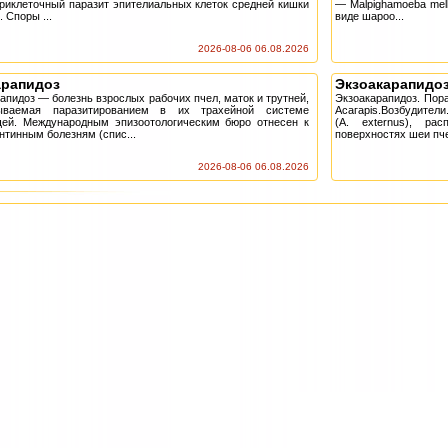
риклеточный паразит эпителиальных клеток средней кишки
— Malpighamoeba mell
. Споры ...
виде шароо...
2026-08-06 06.08.2026
арапидоз
Экзоакарапидо
апидоз — болезнь взрослых рабочих пчел, маток и трутней,
Экзоакарапидоз. Пор
ываемая паразитированием в их трахейной системе
Асагарis.Возбудител
щей. Международным эпизоотологическим бюро отнесен к
(А. externus), р
нтинным болезням (спис...
поверхностях шеи пче
2026-08-06 06.08.2026