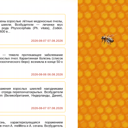
ены взрослые лётные медоносные пчелы,
и шмели. Возбудители — личинки мух
рода Physocephala (Ph. vitata), Zodion.
600 в...
2026-08-07 07.08.2026
з) — тяжело протекающее заболевание
зрослых пчел. Карантинная болезнь (список
зоотического бюро) возникла в конце 50-х
2026-08-06 06.08.2026
ажения взрослых шмелей наездниками
e отряда перепончатокрылых. Возбудители
um (Великобритания, Нидерланды, Дания),
2026-08-07 07.08.2026
нь, характеризующаяся поражением
пчел A. mellifera и А. сегапа. Возбудитель