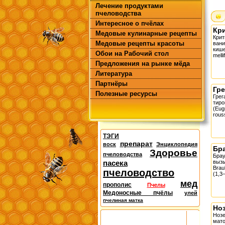
Лечение продуктами
пчеловодства
Интересное о пчёлах
Кр
Медовые кулинарные рецепты
Крит
Медовые рецепты красоты
ван
кише
Обои на Рабочий стол
melli
Предложения на рынке мёда
Литература
Партнёры
Гре
Полезные ресурсы
Грег
тир
(Eug
rous
ТЭГИ
препарат
воск
Энциклопедия
Бр
Здоровье
пчеловодства
Брау
пасека
вы
Brau
пчеловодство
(1,3
мед
прополис
Пчелы
Медоносные пчёлы
улей
пчелиная матка
Но
Нозе
мато