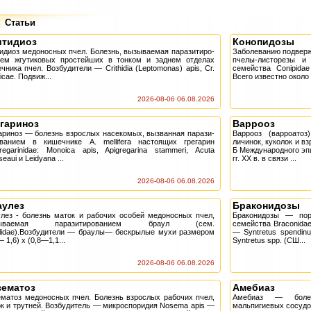
Статьи
итидиоз
Конопидозы
идиоз медоносных пчел. Болезнь, вызываемая паразитиро-
Заболеванию подверж
ием жгутиковых простейших в тонком и заднем отделах
пчелы-листорезы 
чника пчел. Возбудители — Crithidia (Leptomonas) apis, Cr.
семейства Conipidae 
ficae. Подвиж...
Всего известно около 
2026-08-06 06.08.2026
гариноз
Варрооз
ариноз — болезнь взрослых насекомых, вызванная парази-
Варрооз (варроато
ованием в кишечнике A. mellifera настоящих грегарин
личинок, куколок и в
regarinidae: Monoica apis, Apigregarina stammeri, Acuta
Б Международного эпи
seaui и Leidyana ...
гг. XX в. в связи ...
2026-08-06 06.08.2026
аулез
Браконидозы
лез - болезнь маток и рабочих особей медоносных пчел,
Браконидозы — пор
зываемая паразитированием браул (сем.
семейства Braconida
lidae).Возбудители — браулы— бескрылые мухи размером
— Syntretus spendin
— 1,6) х (0,8—1,1...
Syntretus spp. (СШ...
2026-08-06 06.08.2026
зематоз
Амебиаз
матоз медоносных пчел. Болезнь взрослых рабочих пчел,
Амебиаз — болез
к и трутней. Возбудитель — микроспоридия Nosema apis —
мальпигиевых сосудов 