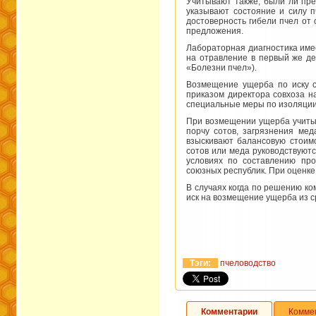
Учитывают также, были ли пре
указывают состояние и силу 
достоверность гибели пчел от
предложения.
Лабораторная диагностика име
на отравление в первый же де
«Болезни пчел»).
Возмещение ущерба по иску с
приказом директора совхоза н
специальные меры по изоляции
При возмещении ущерба учитыв
порчу сотов, загрязнения ме
взыскивают балансовую стоимо
сотов или меда руководствуют
условиях по составлению про
союзных республик. При оценке
В случаях когда по решению ко
иск на возмещение ущерба из с
Тэги:
пчеловодство
Комментарии
Комме