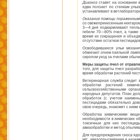
Диагноз
ставят на основании в
едва ползает по стенкам улье
устанавливают в ветлаборатор
Оказание помощи пораженным 
со свежепринесенным нектаром 
3—4 дня подкармливают теплым
гибели 70—80% пчел, а также 
время их сокращения и объеди
отсутствие остатков пестицидов
Освободившиеся ульи механи
обжигают огнем паяльной ламп
сиропом уход за пчелами обыч
Меры защиты пчел от отравл
того, для защиты пчел разра
время обработки растений пес
Ветеринарная служба следит з
обработки растений химич
сельскохозяйственными орга
народных депутатов. План дол
обработок (с учетом наимен
пестицидами обязательно дово
свою очередь, знакомят с ними
Обработка химическими веще
необходимости в химических о
токсичные для них пестицид
авиаобработки и метод опылив
Для предупреждения сноса ядо
м/с, авиаопрыскивании и назем