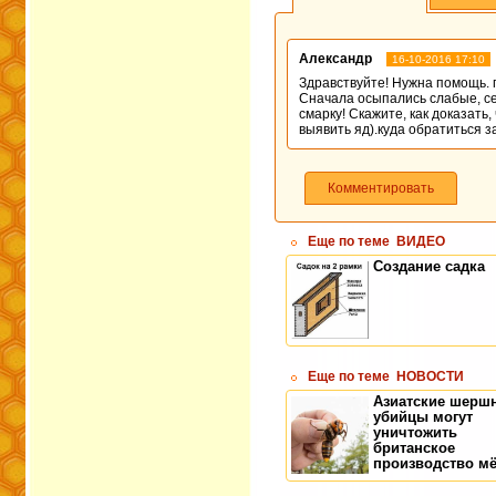
Александр
16-10-2016 17:10
Здравствуйте! Нужна помощь. п
Сначала осыпались слабые, сей
смарку! Скажите, как доказать
выявить яд).куда обратиться 
Комментировать
Еще по теме
ВИДЕО
Создание садка
Еще по теме
НОВОСТИ
Азиатские шерш
убийцы могут
уничтожить
британское
производство м