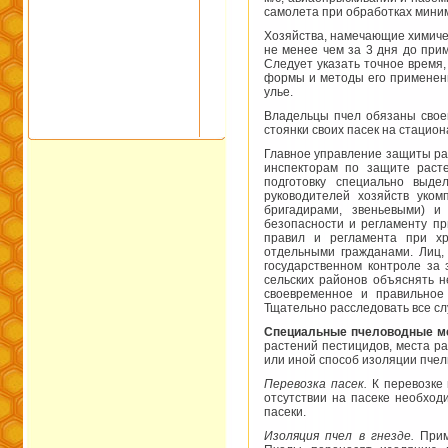
самолета при обработках мини
Хозяйства, намечающие химичес
не менее чем за 3 дня до при
Следует указать точное время
формы и методы его применения
улье.
Владельцы пчел обязаны своев
стоянки своих пасек на стацион
Главное управление защиты рас
инспекторам по защите раст
подготовку специально выде
руководителей хозяйств уком
бригадирами, звеньевыми) и
безопасности и регламенту п
правил и регламента при хр
отдельными гражданами. Лиц,
государственном контроле за
сельских районов объяснять 
своевременное и правильное
Тщательно расследовать все с
Специальные пчеловодные ме
растений пестицидов, места 
или иной способ изоляции пчел
Перевозка пасек.
К перевозке 
отсутствии на пасеке необход
пасеки.
Изоляция пчел в гнезде.
Приме