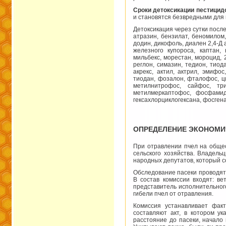
Сроки детоксикации пестицид
и становятся безвредными для 
Детоксикация через сутки посл
атразин, бензилат, беномилом,
додин, дикофоль, диален 2,4-Д 
железного купороса, каптан,
мильбекс, морестан, мороцид,
реглон, симазин, тедион, тиод
акрекс, актил, актрил, эмифос
тиодан, фозалон, фталофос, ци
метилнитрофос, сайфос, три
метилмеркаптофос, фосфамид;
гексахлорциклогексана, фосгена
ОПРЕДЕЛЕНИЕ ЭКОНОМИ
При отравлении пчел на обще
сельского хозяйства. Владель
народных депутатов, который с
Обследование пасеки проводят 
В состав комиссии входят: ве
представитель исполнительного
гибели пчел от отравления.
Комиссия устанавливает фак
составляют акт, в котором у
расстояние до пасеки, начало