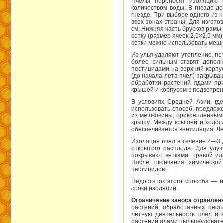
Пчелы переносят изоляцию 
количеством воды. В гнезде д
гнезде. При выборе одного из 
всех зонах страны. Для изгот
см. Нижняя часть брусков рамы
сетку (размер ячеек 2,5×2,5 м
сетки можно использовать мешк
Из улья удаляют утепление, по
более сильным ставят дополн
пестицидами на верхний корпус
(до начала лета пчел) закрыва
обработки растений ядами пр
крышей и корпусом с подветре
В условиях Средней Азии, гд
использовать способ, предложе
из мешковины, прикрепленными 
крышу. Между крышей и холсти
обеспечивается вентиляция. Лет
Изоляция пчел в течение 2—3 
открытого расплода. Для улу
покрывают ветками, травой ил
После окончания химической
пестицидов.
Недостаток этого способа — 
сроки изоляции.
Ограничение заноса отравлен
растений, обработанных пест
летную деятельность пчел и 
растений ядами пыльцеуловите