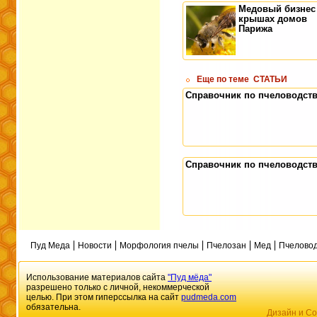
Медовый бизнес
крышах домов
Парижа
Еще по теме
СТАТЬИ
Справочник по пчеловодст
Справочник по пчеловодст
Пуд Меда
Новости
Морфология пчелы
Пчелозан
Мед
Пчеловод
Использование материалов сайта
"Пуд мёда"
разрешено только с личной, некоммерческой
целью. При этом гиперссылка на сайт
pudmeda.com
обязательна.
Дизайн и Со