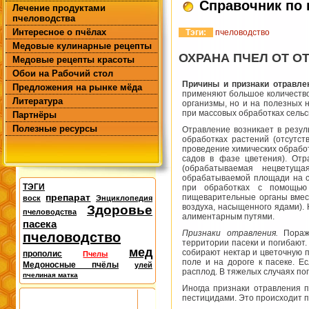
Справочник по
Лечение продуктами
пчеловодства
Интересное о пчёлах
Тэги:
пчеловодство
Медовые кулинарные рецепты
ОХРАНА ПЧЕЛ ОТ О
Медовые рецепты красоты
Обои на Рабочий стол
Причины и признаки отравле
Предложения на рынке мёда
применяют большое количество
Литература
организмы, но и на полезных 
при массовых обработках сельс
Партнёры
Полезные ресурсы
Отравление возникает в резу
обработках растений (отсутст
проведение химических обработ
садов в фазе цветения). Отр
(обрабатываемая нецветущ
обрабатываемой площади на с
ТЭГИ
при обработках с помощью
препарат
пищеварительные органы вмест
воск
Энциклопедия
воздуха, насыщенного ядами).
Здоровье
пчеловодства
алиментарным путями.
пасека
Признаки отравления.
Пораже
пчеловодство
территории пасеки и погибают.
мед
собирают нектар и цветочную 
прополис
Пчелы
поле и на дороге к пасеке. Е
Медоносные пчёлы
улей
расплод. В тяжелых случаях по
пчелиная матка
Иногда признаки отравления п
пестицидами. Это происходит 