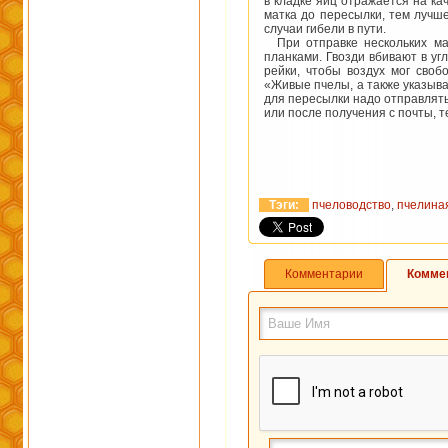
в кладке яиц отражается на ка
матка до пересылки, тем лучш
случаи гибели в пути.
При отправке нескольких мат
планками. Гвозди вбивают в уг
рейки, чтобы воздух мог своб
«Живые пчелы, а также указыва
для пересылки надо отправлять
или после получения с почты, 
Тэги:
пчеловодство
,
пчелина
Комментарии
Комме