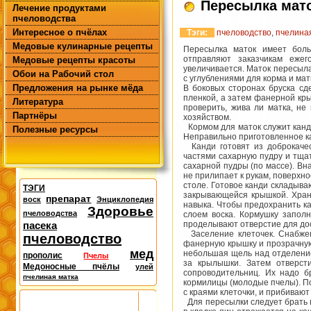
Пересылка мат
Лечение продуктами
пчеловодства
Интересное о пчёлах
Тэги:
пчеловодство
,
пчелина
Медовые кулинарные рецепты
Пересылка маток имеет боль
отправляют заказчикам ежег
Медовые рецепты красоты
увеличивается. Маток пересыла
Обои на Рабочий стол
с углублениями для корма и ма
Предложения на рынке мёда
В боковых сторонах бруска с
пленкой, а затем фанерной кр
Литература
проверить, жива ли матка, не
Партнёры
хозяйством.
Кормом для маток служит канди
Полезные ресурсы
Неправильно приготовленное кан
Канди готовят из доброкачес
частями сахарную пудру и тщат
сахарной пудры (по массе). Вн
не прилипает к рукам, поверхно
столе. Готовое канди складыва
ТЭГИ
закрывающейся крышкой. Храни
препарат
воск
Энциклопедия
навыка. Чтобы предохранить ка
Здоровье
пчеловодства
слоем воска. Кормушку заполн
пасека
проделывают отверстие для дос
Заселение клеточек. Снабжен
пчеловодство
фанерную крышку и прозрачную 
мед
небольшая щель над отделение
прополис
Пчелы
за крылышки. Затем отверст
Медоносные пчёлы
улей
сопроводительниц. Их надо б
пчелиная матка
кормилицы (молодые пчелы). По
с краями клеточки, и прибивают
Для пересылки следует брать п