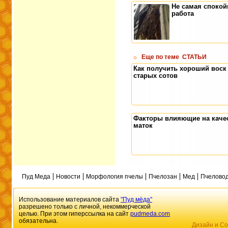
Не самая спокой
работа
Еще по теме
СТАТЬИ
Как получить хороший воск
старых сотов
Факторы влияющие на каче
маток
Пуд Меда
Новости
Морфология пчелы
Пчелозан
Мед
Пчеловод
Использование материалов сайта
"Пуд мёда"
разрешено только с личной, некоммерческой
целью. При этом гиперссылка на сайт
pudmeda.com
обязательна.
Дизайн и Со