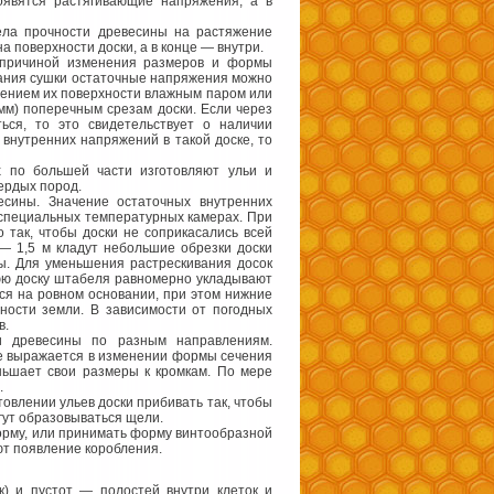
появятся растягивающие напряжения, а в
дела прочности древесины на растяжение
а поверхности доски, а в конце — внутри.
 причиной изменения размеров и формы
чания сушки остаточные напряжения можно
ением их поверхности влажным паром или
мм) поперечным срезам доски. Если через
ся, то это свидетельствует о наличии
внутренних напряжений в такой доске, то
х по большей части изготовляют ульи и
ердых пород.
сины. Значение остаточных внутренних
 специальных температурных камерах. При
так, чтобы доски не соприкасались всей
 — 1,5 м кладут небольшие обрезки доски
ры. Для уменьшения растрескивания досок
нюю доску штабеля равномерно укладывают
ься на ровном основании, при этом нижние
ности земли. В зависимости от погодных
в.
и древесины по разным направлениям.
е выражается в изменении формы сечения
ньшает свои размеры к кромкам. По мере
.
товлении ульев доски прибивать так, чтобы
огут образовываться щели.
форму, или принимать форму винтообразной
ют появление коробления.
к) и пустот — полостей внутри клеток и