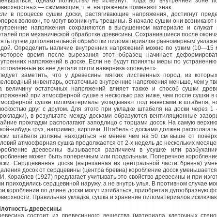
меньшаться, однако полностью не исчезнут. Тогда во внутренней зоне 
оверхностных — сжимающие, т. е. напряжения поменяют знак.
сли в процессе сушки доски, растягивающие напряжения, достигнут пре
оперек волокон, то могут возникнуть трещины. В начале сушки они возникают н
нутренние напряжения сохраняются в высушенном материале и служат
еталей при механической обработке древесины. Сохранившиеся после окон
нять путем дополнительной обработки пиломатериалов равномерным увлажн
одой. Определить наличие внутренних напряжений можно по узким (10—15 
екоторое время после вырезания этот образец начинает деформировать
нутренних напряжений в доске. Если не будут приняты меры по устранению 
зготовленные из нее детали почти наверняка «поведет».
ледует заметить, что у древесины мягких лиственных пород, из которы
человодный инвентарь, остаточные внутренние напряжения меньше, чем у тв
а величину остаточных напряжений влияет также и способ сушки древе
апряжений при атмосферной сушке в несколько раз ниже, чем после сушки в
тмосферной сушке пиломатериалы укладывают под навесами в штабеля, но 
лоскостью друг с другом. Для этого при укладке штабеля на доски через 1
прокладки), в результате между досками образуются вентиляционные зазо
райние прокладки располагают заподлицо с торцами досок. На самую верх
акой-нибудь груз, например, кирпичи. Штабель с досками должен располагат
оски штабеля должны находиться не менее чем на 50 см выше от поверх
словий атмосферная сушка продолжается от 2-х недель до нескольких месяце
оробление древесины вызывается различием в усушке или разбухани
оробление может быть поперечным или продольным. Поперечное короблени
оски. Сердцевинная доска (вырезанная из центральной части бревна) уме
даления досок от сердцевины (центра бревна) коробление досок уменьшается
.И. Кораблев (1927) предлагает учитывать это свойство древесины и при изго
ни приходились сердцевиной наружу, а не внутрь улья. В противном случае м
ри короблении по длине доски могут изгибаться, приобретая дугообразную 
оверхности. Правильная укладка, сушка и хранение пиломатериалов исключа
Плотность древесины
ревесина состоит из древесинного вещества (материала клеточных стено