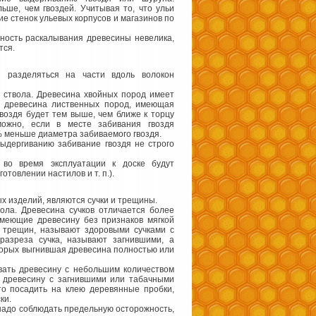
ше, чем гвоздей. Учитывая то, что ульи
е стенок ульевых корпусов и магазинов по
тность раскалывания древесины невелика,
тся.
 разделяться на части вдоль волокон
 ствола. Древесина хвойных пород имеет
м древесина лиственных пород, имеющая
воздя будет тем выше, чем ближе к торцу
можно, если в месте забивания гвоздя
 меньше диаметра забиваемого гвоздя.
ыдергиванию забивание гвоздя не строго
 во время эксплуатации к доске будут
товлении настилов и т. п.).
х изделий, являются сучки и трещины.
ола. Древесина сучков отличается более
имеющие древесину без признаков мягкой
о трещин, называют здоровыми сучками с
азреза сучка, называют загнившими, а
торых выгнившая древесина полностью или
вать древесину с небольшим количеством
и древесину с загнившими или табачными
сто посадить на клею деревянные пробки,
ки.
 надо соблюдать предельную осторожность,