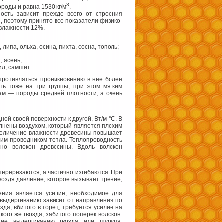
3
роды и равна 1530 кг/м
.
сть зависит прежде всего от строения
ы, поэтому принято все показатели физико-
й влажности 12%.
 липа, ольха, осина, пихта, сосна, тополь;
, ясень;
ил, самшит.
противляться проникновению в нее более
ть тоже на три группы, при этом мягким
ам — породы средней плотности, а очень
й своей поверхности к другой, Вт/м-°С. В
лнены воздухом, который является плохим
Увеличение влажности древесины повышает
шим проводником тепла. Теплопроводность
ьно волокон древесины. Вдоль волокон
перерезаются, а частично изгибаются. При
воздя давление, которое вызывает трение,
ения является усилие, необходимое для
 выдергиванию зависит от направления по
дя, вбитого в торец, требуется усилие на
го же гвоздя, забитого поперек волокон.
ние выдергиванию гвоздя или шурупа.