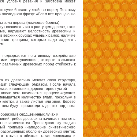
ся условия резания и заготовка может
е сучки бывают у хвойных пород. По этому
ю последнюю фразу: «Всем все прощаю, но
ствола дерева (комлевые бревна).
т возникать как в растущем дереве, так и
ные, нарушают целостность древесины и
 в верхних брусках ульевых рамок, наличие
ешние трещины, которые надо заделать
ем.
подвергается негативному воздействию
 или пересушивание, которые вызывают
У различных древесных пород стойкость к
го их древесина меняет свою структуру,
одит следующим образом. После начала
имые изменения, дерево теряет устой-
 после чего начинается процесс «сухого»
еньшаться количество влаги, поскольку в
клетки, а также листья или хвоя. Дерево
 нем будут происходить до тех пор, пока
 образом в сердцевинных лучах и
лений грибов древесина начинает темнеть.
ти не изменяются. Прошедшая эту стадию
ый полимер (наподобие синтетического
неразрушенных оболочек древесных клеток.
о, откуда в обиходе такая древесина и