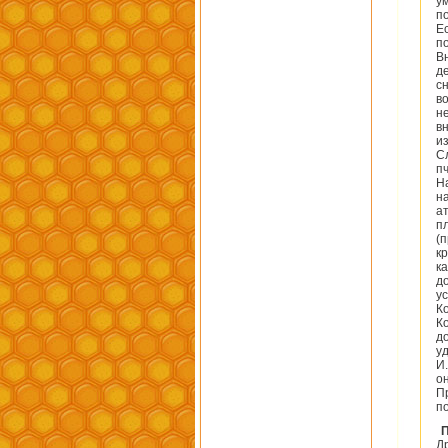
у
п
Е
п
В
д
с
в
н
в
и
С
п
Н
н
а
п
(
к
к
д
у
К
К
д
у
И
о
П
п
Д