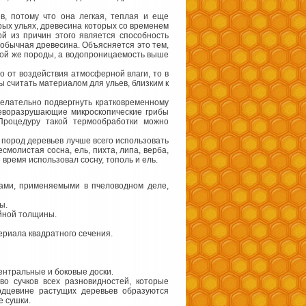
в, потому что она легкая, теплая и еще
арых ульях, древесина которых со временем
й из причин этого является способность
 обычная древесина. Объясняется это тем,
 той же породы, а водопроницаемость выше
о от воздействия атмосферной влаги, то в
ы считать материалом для ульев, близким к
елательно подвергнуть кратковременному
реворазрушающие микроскопические грибы
Процедуру такой термообработки можно
 пород деревьев лучше всего использовать
смолистая сосна, ель, пихта, липа, верба,
 время использовал сосну, тополь и ель.
ами, применяемыми в пчеловодном деле,
ы.
йной толщины.
ериала квадратного сечения.
нтральные и боковые доски.
о сучков всех разновидностей, которые
ердцевине растущих деревьев образуются
е сушки.