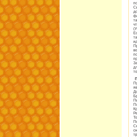
п
С
д
ф
т
ч
(У
Е
т
и
П
в
п
п
З
д
то
П
яв
Д
Б
П
П
К
Р
Т
П
С
с
т