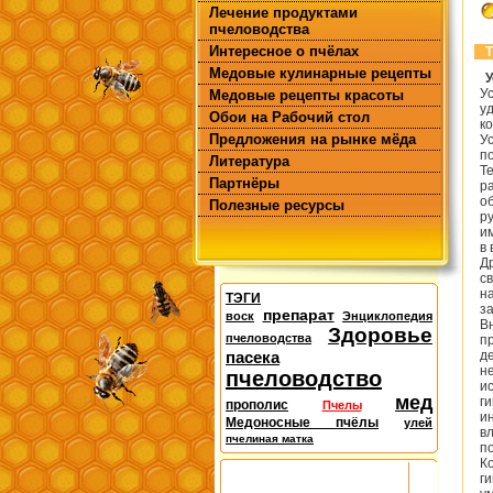
Лечение продуктами
пчеловодства
Интересное о пчёлах
Т
Медовые кулинарные рецепты
У
У
Медовые рецепты красоты
у
Обои на Рабочий стол
к
Предложения на рынке мёда
У
п
Литература
Т
Партнёры
р
о
Полезные ресурсы
р
и
в
Д
с
н
ТЭГИ
з
препарат
воск
Энциклопедия
В
Здоровье
пчеловодства
п
пасека
д
н
пчеловодство
и
мед
г
прополис
Пчелы
и
Медоносные пчёлы
улей
в
пчелиная матка
п
К
г