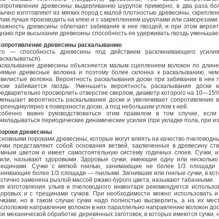
опротивление древесины выдергиванию шурупов примерно, в два раза боль
бычно изготовляют из мягких пород с малой плотностью древесины, скреплени
глам лучше производить на клею и с закреплением шурупами или саморезами.
лажность древесины облегчает забивание в нее гвоздей, и при этом вероя
днако при высыхании древесины способность ее удерживать гвоздь уменьшае
Сопротивление древесины раскалыванию
то — способность древесины под действием расклинивающего усилия
раскалываться).
аскалывание древесины объясняется малым сцеплением волокон по длине
рямые древесные волокна и поэтому более склонна к раскалыванию, че
звилистые волокна. Вероятность раскалывания доски при забивании в нее г
оски забивается гвоздь. Уменьшить вероятность раскалывания доски 
редварительно просверлить отверстие сверлом, диаметр которого на 10—15%
меньшает вероятность раскалывания доски и увеличивает сопротивление в
ерпендикулярно к поверхности доски, а под небольшим углом к ней.
собенно важно руководствоваться этим правилом в том случае, если
рикладываться периодические динамические усилия (при укладке пола, при изго
Пороки древесины
сновными пороками древесины, которые могут влиять на качество пчеловодны
учки представляют собой основания ветвей, заключенные в древесину ств
емным цветом и имеет самостоятельную систему годичных слоев. Сучки, 
нили, называют здоровыми. Здоровые сучки, имеющие одну или нескольк
рещинами. Сучки с мягкой гнилью, занимающие не более 1/3 площади р
анимающие более 1/3 площади — гнилыми. Загнившие или гнилые сучки, в ко
астично заменена рыхлой массой ржаво-бурого цвета, называют табачными.
ля изготовления ульев и пчеловодного инвентаря рекомендуется использо
доровых и с трещинами сучков. При необходимости можно использовать 
учками, но в таком случае сучки надо полностью высверлить, а на их ме
асположив направление волокон в них параллельно направлению волокон дос
ри механической обработке деревянных заготовок, в которых имеются сучки,