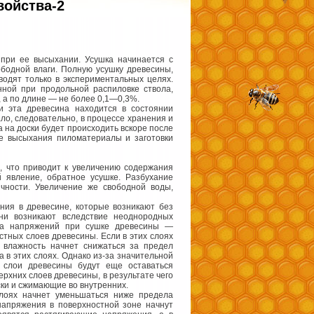
войства-2
при ее высыхании. Усушка начинается с
ободной влаги. Полную усушку древесины,
водят только в экспериментальных целях.
нной при продольной распиловке ствола,
 а по длине — не более 0,1—0,3%.
 и эта древесина находится в состоянии
ло, следовательно, в процессе хранения и
 на доски будет происходить вскоре после
ле высыхания пиломатериалы и заготовки
, что приводит к увеличению содержания
 явление, обратное усушке. Разбухание
чности. Увеличение же свободной воды,
ния в древесине, которые возникают без
ни возникают вследствие неоднородных
на напряжений при сушке древесины —
стных слоев древесины. Если в этих слоях
я влажность начнет снижаться за предел
а в этих слоях. Однако из-за значительной
е слои древесины будут еще оставаться
рхних слоев древесины, в результате чего
ки и сжимающие во внутренних.
слоях начнет уменьшаться ниже предела
 напряжения в поверхностной зоне начнут