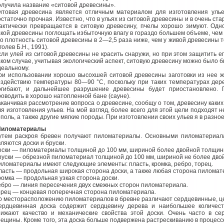
олучила название «ситовой древесины».
итовая древесина является отличным материалом для изготовления улье
остаточно прочная. Известно, что в ульях из ситовой древесины и в очень ст
актически превращается в ситовую древесину, пчелы хорошо зимуют. Одно
акой древесины поглощать избыточную влагу в гораздо большем объеме, чем
то плотность ситовой древесины в 2—2,5 раза ниже, чем у живой древесины
голев Б.Н., 1991).
сли улей из ситовой древесины не красить снаружи, но при этом защитить ег
аком случае, учитывая экологический аспект, ситовую древесину можно было б
деальному.
ри использовании хорошо высохшей ситовой древесины заготовки из нее ж
оздействию температуры 80—90 °С, поскольку при таких температурах де
огибают, и дальнейшее разрушение древесины будет приостановлено. 
роводить в хорошо натопленной бане (сауне).
аканчивая рассмотрение вопроса о древесине, сообщу о том, древесину каких
ля изготовления ульев. На мой взгляд, более всего для этой цели подходят не
поль, а также другие мягкие породы. При изготовлении своих ульев я в разное
Пиломатериалы
утем раскроя бревен получают пиломатериалы. Основными пиломатериал
ляются доски и бруски.
оски — пиломатериалы толщиной до 100 мм, шириной более двойной толщин
руски — обрезной пиломатериал толщиной до 100 мм, шириной не более дво
иломатериалы имеют следующие элементы: пласть, кромка, ребро, торец.
ласть — продольная широкая сторона доски, а также любая сторона пиломат
ромка — продольная узкая сторона доски.
ебро — линия пересечения двух смежных сторон пиломатериала.
орец — концевая поперечная сторона пиломатериала.
о месторасположению пиломатериалов в бревне различают сердцевинные, це
ердцевинная доска содержит сердцевину дерева и наибольшее количеств
нижают качество и механические свойства этой доски. Очень часто в с
рещины. Кроме того, эта доска больше подвержена растрескиванию в процесс