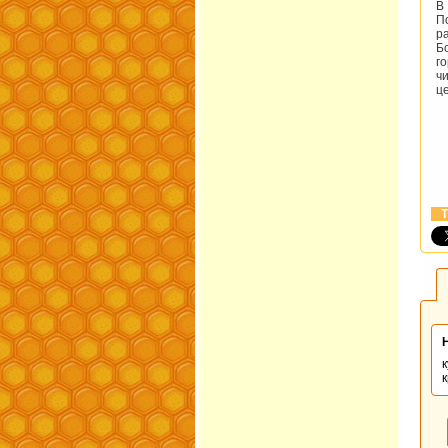
В
П
р
Б
г
ч
ц
Т