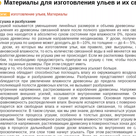
Материалы для изготовления ульев и их с
эги:
изготовление ульев
,
Материалы
сушка и разбухание
сушкой называется уменьшение линейных размеров и объема древесины 
даления из древесины связанной влаги после полного удаления из нее св
огда она находится в абсолютно сухом состоянии при влажности 0%, произ
сушка древесины по разным направлениям неодинакова. У доски, получе
олная усушка по ширине может доходить до 8—10%, по толщине — до 4— 5%,
е доски, из которых мы изготовляем ульи, как правило, уже высушены,
авновесной влажности, то есть количество связанной воды в ней меняется ма
бработки древесины ее усушка уже не происходит. Если же распиловка бревна
убки, то необходимо предусмотреть припуски на усушку с тем, чтобы пос
мели заданные размеры. При этом следует иметь
 виду и то, что более плотная (тяжелая) древесина усыхает больше.
ревесина обладает способностью поглощать влагу из окружающего воздуха
вязанной воды и разбуханию древесины. Разбухание представляет собой
аблюдается при увеличении влажности древесины до предела гигроскопи
аполняющей полости древесных клеток, не вызывает разбухания.
нутренние напряжения, растрескивание и коробление древесины. Напряже
риложения внешних усилий, называются внутренними напряжениями. О
еформаций древесины при ее сушке или увлажнении. Основная причи
еравномерность распределения влаги. Вначале испаряется влага с поверхно
спарится вся свободная влага и начнет испаряться связанная, то обща
игроскопичности. В таком случае, как мы уже знаем, должна начинаться усушк
нерционности процесса усушки, особенно в толстых досках, внутренни
лажными. Такое неравномерное распределение влажности тормозит усушку ве
оявляются напряжения, растягивающие древесину в поверхностных зонах дос
огда в процессе дальнейшей сушки доски влажность во внутренних ее 
игроскопичности, эти слои тоже начнут усыхать. При этом растягивающие