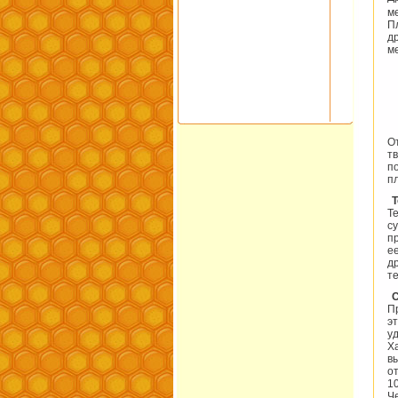
м
П
д
ме
О
т
п
п
Т
Т
с
п
е
д
т
С
П
э
у
Х
в
о
1
Ч