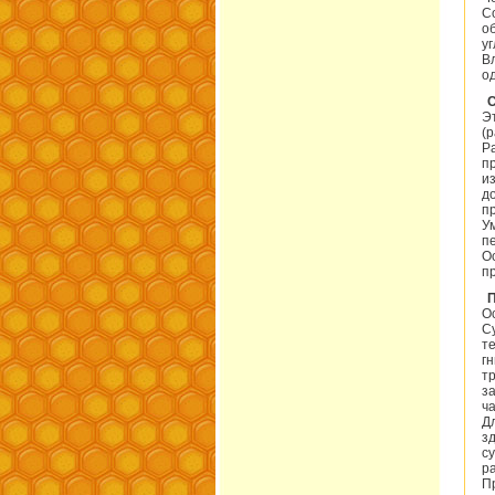
С
о
у
В
о
Э
(
Р
п
и
д
п
У
п
О
п
О
С
т
г
т
з
ч
Д
з
с
р
П