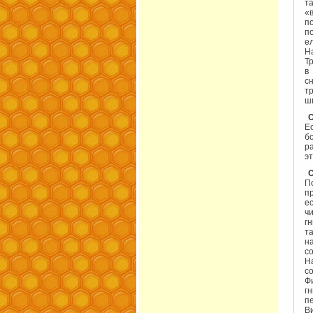
т
«
п
п
е
Н
Т
в
с
т
ш
С
Е
б
р
э
С
П
п
е
ч
г
т
н
с
Н
с
Ф
г
п
В