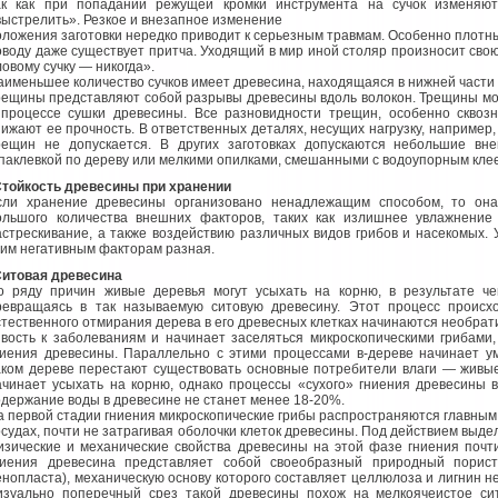
ак как при попадании режущей кромки инструмента на сучок изменяют
выстрелить». Резкое и внезапное изменение
оложения заготовки нередко приводит к серьезным травмам. Особенно плотны
оводу даже существует притча. Уходящий в мир иной столяр произносит сво
ловому сучку — никогда».
аименьшее количество сучков имеет древесина, находящаяся в нижней части 
рещины представляют собой разрывы древесины вдоль волокон. Трещины могу
 процессе сушки древесины. Все разновидности трещин, особенно сквоз
нижают ее прочность. В ответственных деталях, несущих нагрузку, например,
рещин не допускается. В других заготовках допускаются небольшие вн
паклевкой по дереву или мелкими опилками, смешанными с водоупорным кле
тойкость древесины при хранении
сли хранение древесины организовано ненадлежащим способом, то она 
ольшого количества внешних факторов, таких как излишнее увлажнение
астрескивание, а также воздействию различных видов грибов и насекомых. 
тим негативным факторам разная.
итовая древесина
о ряду причин живые деревья могут усыхать на корню, в результате че
ревращаясь в так называемую ситовую древесину. Этот процесс происх
стественного отмирания дерева в его древесных клетках начинаются необрат
ивость к заболеваниям и начинает заселяться микроскопическими грибами,
ниения древесины. Параллельно с этими процессами в-дереве начинает ум
аком дереве перестают существовать основные потребители влаги — живые 
ачинает усыхать на корню, однако процессы «сухого» гниения древесины в
одержание воды в древесине не станет менее 18-20%.
а первой стадии гниения микроскопические грибы распространяются главным
осудах, почти не затрагивая оболочки клеток древесины. Под действием выде
изические и механические свойства древесины на этой фазе гниения поч
ниения древесина представляет собой своеобразный природный порист
енопласта), механическую основу которого составляет целлюлоза и лигнин 
изуально поперечный срез такой древесины похож на мелкоячеистое сит