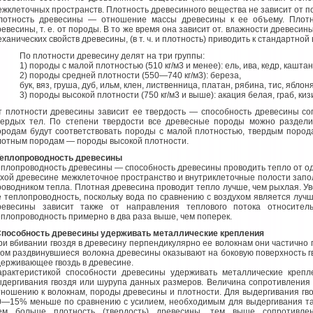
ежклеточных пространств. Плотность древесинного вещества не зависит от по
лотность древесины — отношение массы древесины к ее объему. Плотно
ревесины, т. е. от породы. В то же время она зависит от. влажности древесин
ханических свойств древесины, (в т. ч. и плотность) приводить к стандартно
По плотности древесину делят на три группы:
1) породы с малой плотностью (510 кг/м3 и менее): ель, ива, кедр, каштан,
2) породы средней плотности (550—740 кг/м3): береза,
бук, вяз, груша, дуб, ильм, клен, лиственница, платан, рябина, тис, яблоня
3) породы высокой плотности (750 кг/м3 и выше): акация белая, граб, киз
т плотности древесины зависит ее твердость — способность древесины со
вердых тел. По степени твердости все древесные породы можно раздели
ородам будут соответствовать породы с малой плотностью, твердым пород
лотным породам — породы высокой плотности.
еплопроводность древесины
еплопроводность древесины — способность древесины проводить тепло от одно
ухой древесине межклеточное пространство и внутриклеточные полости запо
роводником тепла. Плотная древесина проводит тепло лучше, чем рыхлая. 
е теплопроводность, поскольку вода по сравнению с воздухом является луч
ревесины зависит также от направления теплового потока относител
еплопроводность примерно в два раза выше, чем поперек.
пособность древесины удерживать металлические крепления
ри вбивании гвоздя в древесину перпендикулярно ее волокнам они частично 
том раздвинувшиеся волокна древесины оказывают на боковую поверхность г
держивающее гвоздь в древесине.
арактеристикой способности древесины удерживать металлические крепл
ыдергивания гвоздя или шурупа данных размеров. Величина сопротивления
тношению к волокнам, породы древесины и плотности. Для выдергивания гвоз
0—15% меньше по сравнению с усилием, необходимым для выдергивания тако
ем больше плотность (твердость) древесины, тем выше сопротивле