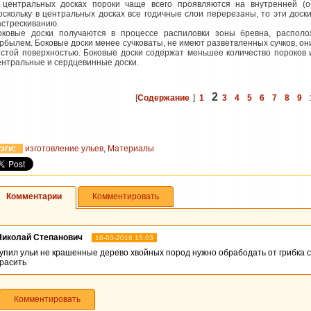
 центральных досках пороки чаще всего проявляются на внутренней (о
оскольку в центральных досках все годичные слои перерезаны, то эти дос
астрескиванию.
оковые доски получаются в процессе распиловки зоны бревна, распол
орбылем. Боковые доски менее сучковаты, не имеют разветвленных сучков, о
истой поверхностью. Боковые доски содержат меньшее количество пороков 
ентральные и сердцевинные доски.
2
[
Содержание
]
1
3
4
5
6
7
8
9
эги:
изготовление ульев
,
Материалы
Комментарии
Комментировать
Николай Степанович
16-03-2016 15:03
купил ульи не крашенные дерево хвойных пород нужно обрабодать от грибка 
красить
Комментировать