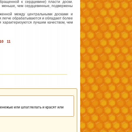
бращенной к сердцевине) пласти доски.
ки меньше, чем сердцевинные, подвержены
оженной между центральными досками и
ни легче обрабатываются и обладают более
и характеризуются лучшим качеством, чем
10
11
сенежью или шпатлелать и красят или