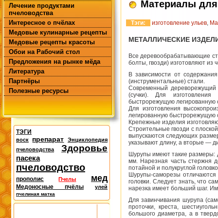
Материалы для 
Лечение продуктами
пчеловодства
Интересное о пчёлах
Тэги:
изготовление ульев
,
Ма
Медовые кулинарные рецепты
МЕТАЛЛИЧЕСКИЕ ИЗДЕЛ
Медовые рецепты красоты
Обои на Рабочий стол
Все деревообрабатывающие ста
Предложения на рынке мёда
болты, гвозди) изготовляют из 
Литература
В зависимости от содержания
Партнёры
(инструментальные) стали.
Современный дереворежущий и
Полезные ресурсы
(сучки). Для изготовления
быстрорежущую легированную 
Для изготовления высокопрои
легированную быстрорежущую ст
Крепежные изделия изготовляют
Строительные гвозди с плоской
ТЭГИ
выпускаются следующих размеров (
препарат
воск
Энциклопедия
указывают длину, а вторые — диа
Здоровье
пчеловодства
Шурупы имеют такие размеры: д
пасека
мм. Нарезная часть стержня 
пчеловодство
потайной и полукруглой головко
Шурупы-саморезы отличаются 
мед
прополис
Пчелы
головки. Следует знать, что с
Медоносные пчёлы
улей
нарезка имеет больший шаг. Им
пчелиная матка
Для завинчивания шурупа (сам
проточки, креста, шестиуголь
большого диаметра, а в тверд