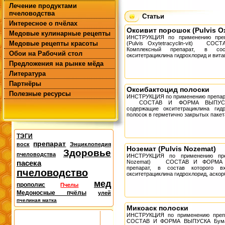
Лечение продуктами
пчеловодства
Статьи
Интересное о пчёлах
Оксивит порошок (Pulvis Oxy
Медовые кулинарные рецепты
ИНСТРУКЦИЯ по применению преп
Медовые рецепты красоты
(Pulvis Oxytetracyclin-vit) С
Комплексный препарат, в сос
Обои на Рабочий стол
окситетрациклина гидрохлорид и вита
Предложения на рынке мёда
Литература
Партнёры
Оксибактоцид полоски
Полезные ресурсы
ИНСТРУКЦИЯ по применению препара
СОСТАВ И ФОРМА ВЫПУСКА К
содержащие окситетрациклина гид
полосок в герметично закрытых пакета
ТЭГИ
препарат
воск
Энциклопедия
Ноземат (Pulvis Nozemat)
Здоровье
пчеловодства
ИНСТРУКЦИЯ по применению преп
пасека
Nozemat) СОСТАВ И ФОРМА В
препарат, в состав которого в
пчеловодство
окситетрациклина гидрохлорид, аскорб
мед
прополис
Пчелы
Медоносные пчёлы
улей
пчелиная матка
Микоаск полоски
ИНСТРУКЦИЯ по применению преп
СОСТАВ И ФОРМА ВЫПУСКА Бумаж