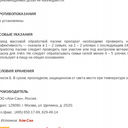
 рекомендуемых дозах не наблюдаются.
РОТИВОПОКАЗАНИЯ
е установлены.
СОБЫЕ УКАЗАНИЯ
еред массовой обработкой пасеки препарат необходимо проверить 
ффективность — сначала в 1 – 2 семьях, на 1 – 2 улочках с последующим 2
бработку пасеки следует проводить при участии или под контролем ветер
пасна для пчёл. Не следует обрабатывать семьи силой менее 4 – 5 улочек
спользуют в пищу на общих основаниях.
СЛОВИЯ ХРАНЕНИЯ
писок Б. В сухом, прохладном, защищенном от света месте при температуре от
РОИЗВОДИТЕЛЬ
ОО «Апи-Сан», Россия.
дрес:
129090, г
. Москва, ул. Щепкина, д. 25/20.
л./факс.: (495) 650-17-69, 629-49-14
Источник:
Апи-Сан