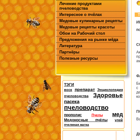
Лечение продуктами
пчеловодства
Интересное о пчёлах
Т
Медовые кулинарные рецепты
И
Медовые рецепты красоты
п
Обои на Рабочий стол
Предложения на рынке мёда
С
Литература
Партнёры
А
п
Полезные ресурсы
ам
Ф
Б
ТЭГИ
с
препарат
воск
Энциклопедия
д
Здоровье
пчеловодства
к
пасека
пчеловодство
П
мед
прополис
Пчелы
В
Медоносные пчёлы
улей
пчелиная матка
Д