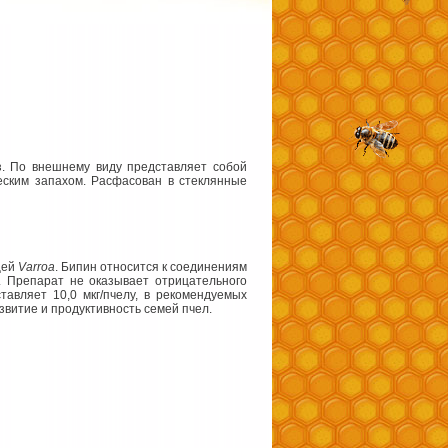
з. По внешнему виду представляет собой
еским запахом. Расфасован в стеклянные
щей
Varroa
. Бипин относится к соединениям
). Препарат не оказывает отрицательного
авляет 10,0 мкг/пчелу, в рекомендуемых
звитие и продуктивность семей пчел.