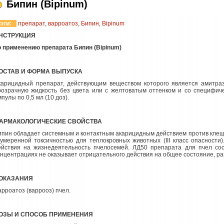
Бипин (Bipinum)
эги:
препарат
,
варроатоз
,
Бипин
,
Bipinum
НСТРУКЦИЯ
о применению препарата Бипин (Bipinum
)
ОСТАВ И ФОРМА ВЫПУСКА
карицидный препарат, действующим веществом которого является амитра
розрачную жидкость без цвета или с желтоватым оттенком и со специфич
пулы по 0,5 мл (10 доз).
АРМАКОЛОГИЧЕСКИЕ СВОЙСТВА
ипин обладает системным и контактным акарицидным действием против кле
 умеренной токсичностью для теплокровных животных (III класс опасности
ействия на жизнедеятельность пчелосемей. ЛД50 препарата для пчел сост
онцентрациях не оказывает отрицательного действия на общее состояние, ра
ОКАЗАНИЯ
арроатоз (варрооз) пчел.
ОЗЫ И СПОСОБ ПРИМЕНЕНИЯ