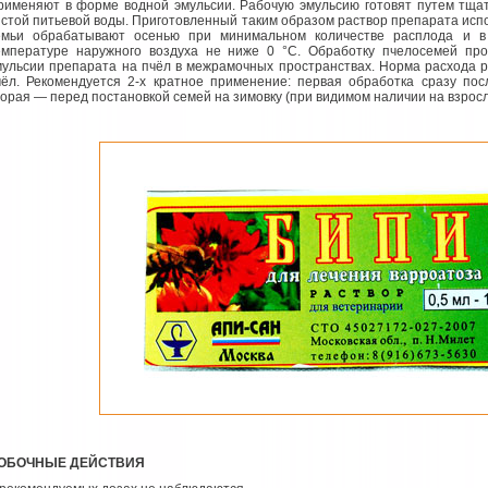
рименяют в форме водной эмульсии. Рабочую эмульсию готовят путем тща
истой питьевой воды. Приготовленный таким образом раствор препарата исп
емьи обрабатывают осенью при минимальном количестве расплода и в
емпературе наружного воздуха не ниже 0 °С. Обработку пчелосемей про
мульсии препарата на пчёл в межрамочных пространствах. Норма расхода р
чёл. Рекомендуется 2-х кратное применение: первая обработка сразу пос
торая — перед постановкой семей на зимовку (при видимом наличии на взрос
ОБОЧНЫЕ ДЕЙСТВИЯ