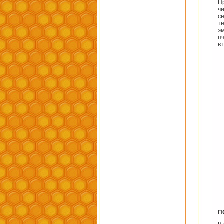
П
ч
с
т
э
п
в
П