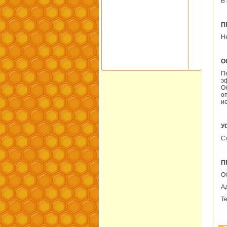
В
П
Н
О
П
э
О
о
и
У
С
П
О
А
Те