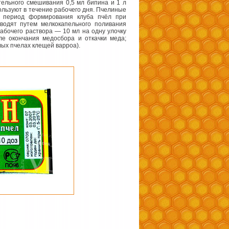
тельного смешивания 0,5 мл бипина и
1 л
ользуют в течение рабочего дня. Пчелиные
 период формирования клуба пчёл при
водят путем мелкокапельного поливания
абочего раствора — 10 мл на одну улочку
ле окончания медосбора и откачки меда;
лых пчелах клещей варроа).