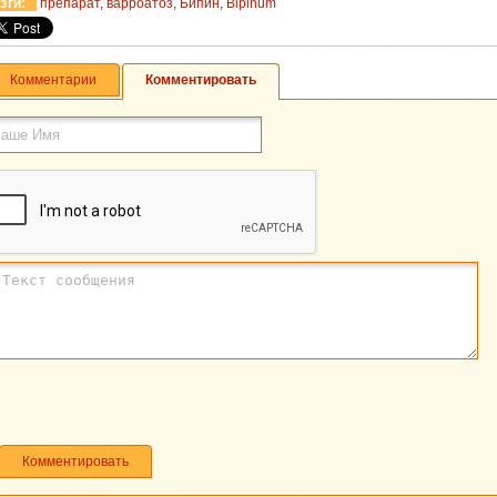
эги:
препарат
,
варроатоз
,
Бипин
,
Bipinum
Комментарии
Комментировать
Комментировать