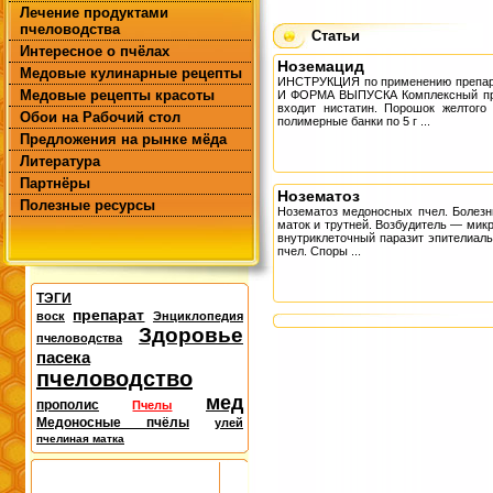
Лечение продуктами
пчеловодства
Статьи
Интересное о пчёлах
Ноземацид
Медовые кулинарные рецепты
ИНСТРУКЦИЯ по применению препа
Медовые рецепты красоты
И ФОРМА ВЫПУСКА Комплексный преп
входит нистатин. Порошок желтого
Обои на Рабочий стол
полимерные банки по 5 г ...
Предложения на рынке мёда
Литература
Партнёры
Нозематоз
Полезные ресурсы
Нозематоз медоносных пчел. Болезн
маток и трутней. Возбудитель — мик
внутриклеточный паразит эпителиаль
пчел. Споры ...
ТЭГИ
препарат
воск
Энциклопедия
Здоровье
пчеловодства
пасека
пчеловодство
мед
прополис
Пчелы
Медоносные пчёлы
улей
пчелиная матка