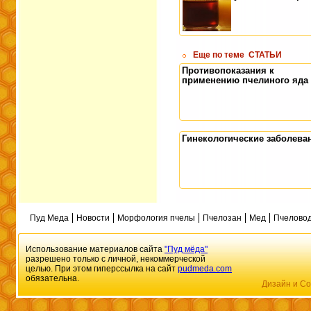
Еще по теме
СТАТЬИ
Противопоказания к
применению пчелиного яда
Гинекологические заболева
Пуд Меда
Новости
Морфология пчелы
Пчелозан
Мед
Пчеловод
Использование материалов сайта
"Пуд мёда"
разрешено только с личной, некоммерческой
целью. При этом гиперссылка на сайт
pudmeda.com
обязательна.
Дизайн и Со