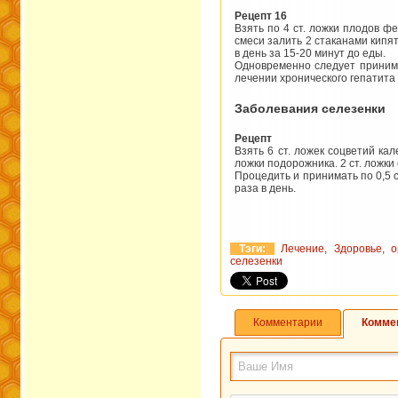
Рецепт 16
Взять по 4 ст. ложки плодов фе
смеси залить 2 ста­канами кипя
в день за 15-20 минут до еды.
Одновременно следует принима
лечении хроничес­кого гепатита
Заболевания селезенки
Рецепт
Взять 6 ст. ложек соцветий кал
ложки подорож­ника. 2 ст. ложки
Процедить и принимать по 0,5 с
раза в день.
Тэги:
Лечение
,
Здоровье
,
о
селезенки
Комментарии
Комме