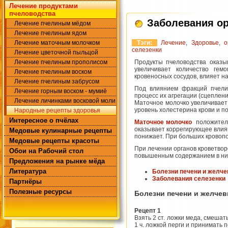
Лечение продуктами
пчеловодства
Заболевания ор
Лечение пчелиным мёдом
Лечение пчелиным ядом
Лечение маточным молочком
Тэги:
Лечение
,
Здоровье
,
о
селезенки
Лечение цветочной пыльцой
Лечение пчелиным прополисом
Продукты пчеловодства оказы
увеличивает коли­чество ге
Лечение пчелиным воском
кровеносных сосудов, влияет н
Лечение пчелиным забрусом
Под влиянием фракций пчелин
Лечение горным воском - мумиё
процесс их агрегации (сцеплени
Лечение личинками восковой моли
Маточное молочко увеличивает 
уровень холес­терина крови и 
Народные рецепты здоровья
Интересное о пчёлах
Маточное молочко
положитель
оказывает коррегирующее влиян
Медовые кулинарные рецепты
понижает. При больших кровоп
Медовые рецепты красоты
При лечении органов кроветво
Обои на Рабочий стол
повышенным со­держанием в них
Предложения на рынке мёда
Литература
Болезни печени и желч
Заболевания селезенки
Партнёры
Полезные ресурсы
Болезни печени и желче
Рецепт 1
Взять 2 ст. ложки меда, смешать
1 ч. ложкой перги и принимать 