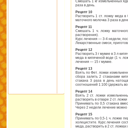
Смешать 1 кг измельченных яде
раза в день.
Рецепт 10
Растворить 1 ст. ложку меда в 
маточного молоч­ка 3 раза в де
Рецепт 11
Смешать 1 ч. ложку маточного
растворения).
Курс лечения — 3-4 недели, пос
Лекарственные смеси, приготов
Рецепт 12
Растворить 3 г мумие в 3 л кипя
меда в кипяченой воде (1 ч. л
лечения — 15 г мумие.
Рецепт 13
Взять по Фет. ложки измельченн
сбора залить 2 стаканами кипя
стакана 3 раза в день натоща
соотношений 1:100 (держать во 
Рецепт 14
Взять 2 ст. ложки измельченны
растворить в отваре 2 ст. ложки
Принимать по 0,5 стакана вмес
Через 2 недели лечение можно 
Рецепт 15
Принимать по 0,5-1 ч. ложке пе
холецистите. Курс лечения сост
меда, растворить в 2 ст. ложках 