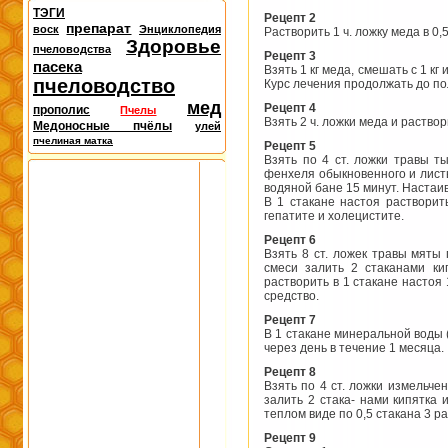
ТЭГИ
Рецепт 2
препарат
воск
Энциклопедия
Растворить 1 ч. ложку меда в 0,
Здоровье
пчеловодства
Рецепт 3
пасека
Взять 1 кг меда, смешать с 1 к
пчеловодство
Курс лечения про­должать до п
мед
Рецепт 4
прополис
Пчелы
Взять 2 ч. ложки меда и раствор
Медоносные пчёлы
улей
пчелиная матка
Рецепт 5
Взять по 4 ст. ложки травы ты
фенхеля обыкновен­ного и лист
водяной бане 15 минут. Настаив
В 1 стакане настоя растворит
гепатите и холецистите.
Рецепт 6
Взять 8 ст. ложек травы мяты 
смеси залить 2 ста­канами ки
растворить в 1 стакане настоя 
средство.
Рецепт 7
В 1 стакане минеральной воды 
через день в те­чение 1 месяца.
Рецепт 8
Взять по 4 ст. ложки измельчен
залить 2 стака- нами кипятка и
теплом виде по 0,5 стакана 3 р
Рецепт 9