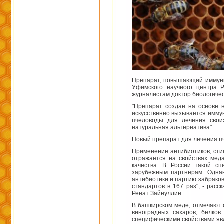
Препарат, повышающий иммуни
Уфимского научного центра Р
журналистам доктор биологичес
"Препарат создан на основе н
искусственно вызывается иммун
пчеловоды для лечения свои
натуральная альтернатива".
Новый препарат для лечения пч
Применение антибиотиков, стим
отражается на свойствах мед
качества. В России такой сп
зарубежным партнерам. Однак
антибиотики и партию забраков
стандартов в 167 раз", - рас
Ренат Зайнуллин.
В башкирском меде, отмечают с
виноградных сахаров, белков
специфическими свойствами явл