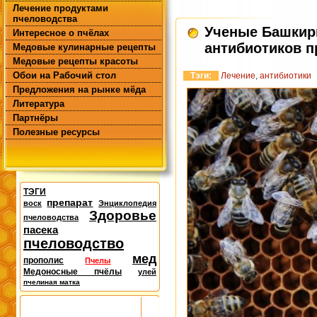
Лечение продуктами
пчеловодства
Ученые Башкир
Интересное о пчёлах
антибиотиков п
Медовые кулинарные рецепты
Медовые рецепты красоты
Обои на Рабочий стол
Тэги:
Лечение
,
антибиотики
Предложения на рынке мёда
Литература
Партнёры
Полезные ресурсы
ТЭГИ
препарат
воск
Энциклопедия
Здоровье
пчеловодства
пасека
пчеловодство
мед
прополис
Пчелы
Медоносные пчёлы
улей
пчелиная матка