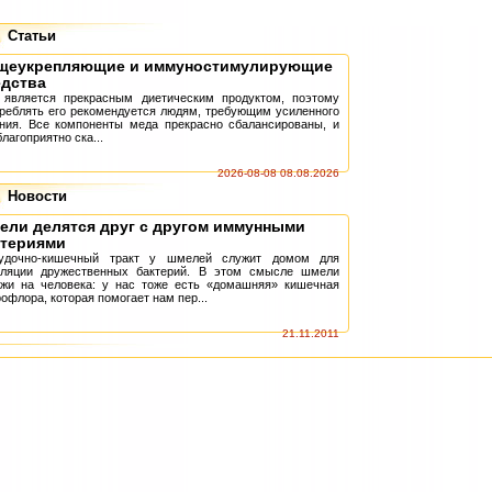
Статьи
щеукрепляющие и иммуностимулирующие
едства
 является прекрасным диетическим про­дуктом, поэтому
реблять его рекомендуется людям, требующим усиленного
ния. Все компоненты меда прекрасно сбалансиро­ваны, и
благоприятно ска...
2026-08-08 08.08.2026
Новости
ели делятся друг с другом иммунными
ктериями
удочно-кишечный тракт у шмелей служит домом для
уляции дружественных бактерий. В этом смысле шмели
ожи на человека: у нас тоже есть «домашняя» кишечная
офлора, которая помогает нам пер...
21.11.2011