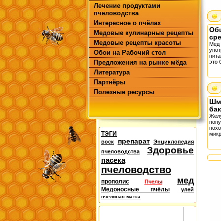
Лечение продуктами
пчеловодства
Интересное о пчёлах
Об
Медовые кулинарные рецепты
ср
Медовые рецепты красоты
Мед
упот
Обои на Рабочий стол
пита
Предложения на рынке мёда
это 
Литература
Партнёры
Полезные ресурсы
Шм
ба
Жел
поп
пох
ТЭГИ
микр
препарат
воск
Энциклопедия
Здоровье
пчеловодства
пасека
пчеловодство
мед
прополис
Пчелы
Медоносные пчёлы
улей
пчелиная матка