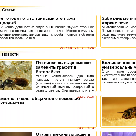
Статьи
л готовят стать тайными агентами
Заботливые пч
ецслужб
жаркие печи
с конца девяностых годов в Пентагоне звучит странное
Многочисленные ис
ание, не прекращающееся день ото дня. Можно подумать,
больше секретов из 
лучшие американские умы ищут способы повысить объёмы
ради научного резу
зводства мёда, но цель...
экспериментаторы зас
2026-08-07 07.08.2026
Новости
Пчелиная пыльца сможет
Большая воско
заменить графит в
универсальным
батарейках
Стоит также сооб
чувствительности вос
Ученые использовали два типа
там, где находят
пыльцы: чистую пыльцу рогоза
человеческим ухом. И
(камыша) и смесь различных частиц
из пчелиной пыльцы, собранной с
разных цветов. Они превратили эту
пыльцу в маленькие кусочки угля,
22.02.2016
зможно, пчелы общаются с помощью
нагрев...
ектричества
28.03.2013
Открыт механизм защиты