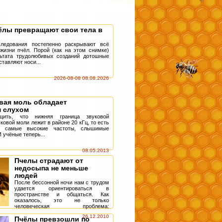
ёлы превращают свои тела в
следования постепенно раскрывают всё
жизни пчёл. Порой (как на этом снимке)
льтата трудолюбивых созданий дотошные
тавляют носи...
2026-08-08 08.08.2026
вая моль обладает
 слухом
щить, что нижняя граница звуковой
ковой моли лежит в районе 20 кГц, то есть
ся самые высокие частоты, слышимые
 учёные теперь...
08.05.2013
Пчелы страдают от
недосыпа не меньше
людей
После бессонной ночи нам с трудом
удается ориентироваться в
пространстве и общаться. Как
оказалось, это не только
человеческая проблема:
невыспавшиеся пчелы танцуют
26.12.2010
(таков их способ общения) неуклю...
Пчёлы превзошли по