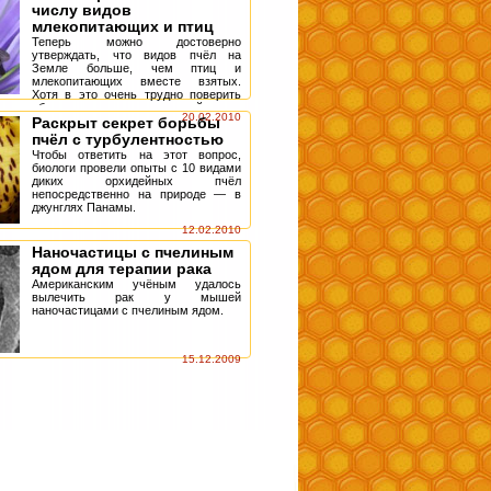
числу видов
млекопитающих и птиц
Теперь можно достоверно
утверждать, что видов пчёл на
Земле больше, чем птиц и
млекопитающих вместе взятых.
Хотя в это очень трудно поверить
обычному человеку, который знает
20.02.2010
от силы лишь несколько ...
Раскрыт секрет борьбы
пчёл с турбулентностью
Чтобы ответить на этот вопрос,
биологи провели опыты с 10 видами
диких орхидейных пчёл
непосредственно на природе — в
джунглях Панамы.
12.02.2010
Наночастицы с пчелиным
ядом для терапии рака
Американским учёным удалось
вылечить рак у мышей
наночастицами с пчелиным ядом.
15.12.2009