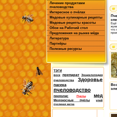
Лечение продуктами
пчеловодства
Интересное о пчёлах
Пче
Медовые кулинарные рецепты
сп
Медовые рецепты красоты
Ещё 
жужж
Обои на Рабочий стол
что 
Предложения на рынке мёда
прои
Литература
Партнёры
Полезные ресурсы
ТЭГИ
препарат
воск
Энциклопедия
Здоровье
пчеловодства
пасека
Во
эл
пчеловодство
мед
прополис
Пчелы
Медоносные пчёлы
улей
пчелиная матка