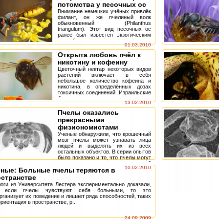
потомства у песочных ос
Внимание немецких учёных привлёк
филант, он же пчелиный волк
обыкновенный (Philanthus
triangulum). Этот вид песочных ос
ранее был известен экзотическим
способом питания – осы охотятся на
01.03.2010
пчёл, у...
Открыта любовь пчёл к
никотину и кофеину
Цветочный нектар некоторых видов
растений включает в себя
небольшое количество кофеина и
никотина, в определённых дозах
токсичных соединений. Израильские
биологи решили выяснить, являются
13.02.2010
ли эти с...
Пчелы оказались
прекрасными
физиономистами
Ученые обнаружили, что крошечный
мозг пчелы может узнавать лица
людей и выделять их из всех
остальных объектов. В серии опытов
было показано и то, что пчелы могут
распознавать даже схематический
10.02.2010
еные: Больные пчелы теряются в
ко...
остранстве
оги из Университета Лестера экспериментально доказали,
, если пчелы чувствуют себя больными, то это
рганизует их поведение и лишает ряда способностей, таких
ориентация в пространстве, р...
24.09.2009