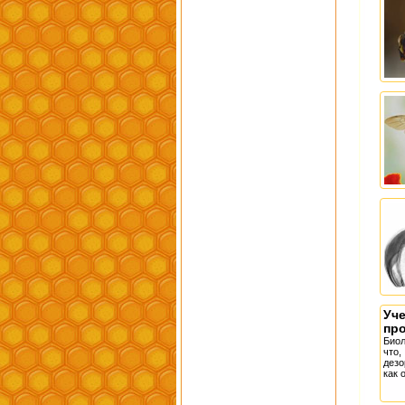
Уч
пр
Биол
что
дезо
как 