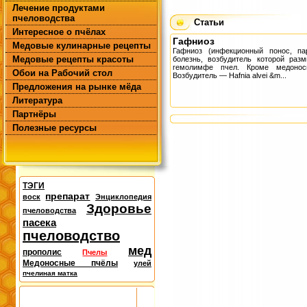
Лечение продуктами
пчеловодства
Статьи
Интересное о пчёлах
Гафниоз
Медовые кулинарные рецепты
Гафниоз (инфекционный понос, п
Медовые рецепты красоты
болезнь, возбудитель которой раз
гемолимфе пчел. Кроме медоно
Обои на Рабочий стол
Возбудитель — Hafnia alvei &m...
Предложения на рынке мёда
Литература
Партнёры
Полезные ресурсы
ТЭГИ
препарат
воск
Энциклопедия
Здоровье
пчеловодства
пасека
пчеловодство
мед
прополис
Пчелы
Медоносные пчёлы
улей
пчелиная матка