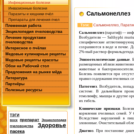
Инфекционные болезни
Инвазионные болезни
Сальмонеллез
Паразиты и хищники пчёл
Препараты для лечения пчел
Тэги:
Сальмонеллез
,
Парат
Племенная работа
Энциклопедия пчеловодства
Сальмонеллез
(паратиф) — инф
Возбудители — Salthyphi rnuriu
Лечение продуктами
пчеловодства
специфические агглютинирующи
сохраняются в воде и почве. 
Интересное о пчёлах
2%-ный раствор формальдегида
Медовые кулинарные рецепты
Эпизоотологические данные
. 
Медовые рецепты красоты
размещенных вблизи животновод
Обои на Рабочий стол
животные и бактерионосители
Предложения на рынке мёда
Болезнь появляется при отсут
Литература
правил содержания пчелиных се
Партнёры
Патогенез
. Возбудитель, попа
Полезные ресурсы
системе. В дальнейшем прои
гемолимфу, мышцы и другие орг
их гибель.
Клинические признаки
. Болез
кормления пчелиных семей. У 
ТЭГИ
Вследствие нарушений в пище
препарат
воск
Энциклопедия
зловонные. Очистительный облет
Здоровье
пчеловодства
Диагноз
. При постановке диаг
пасека