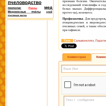
признаки болезни. Окончатель
пчеловодство
исследований гемолимфы и сод
мед
прополис
Пчелы
белых мышах. Дифференциальны
Медоносные пчёлы
улей
протео-зы), нозематоз.
пчелиная матка
Профилактика
. Для предупреж
птицеводческих и звероводче
пчелиных семей, а также обесп
при гафниозе.
Тэги:
Сальмонеллез
,
Парат
Комментарии
Комме