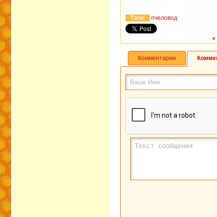
Тэги:
пчеловод
«
Комментарии
Комме