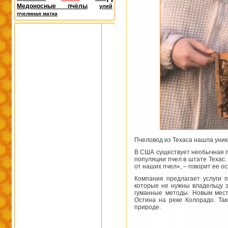
Медоносные пчёлы
улей
пчелиная матка
Пчеловод из Техаса нашла уни
В США существует необычная 
популяции пчел в штате Техас.
от наших пчел», – говорит ее 
Компания предлагает услуги 
которые не нужны владельцу э
гуманные методы. Новым мест
Остина на реке Колорадо. Та
природе.