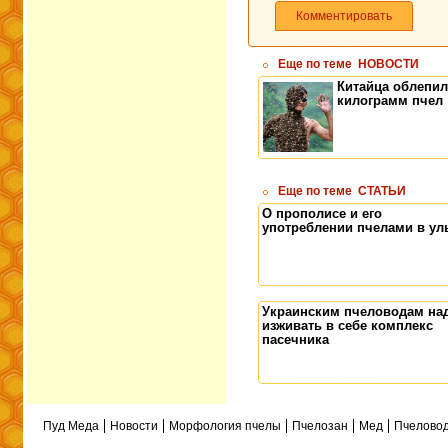
Комментировать
Еще по теме
НОВОСТИ
Китайца облепил
килограмм пчел
Еще по теме
СТАТЬИ
О прополисе и его
употреблении пчелами в ул
Украинским пчеловодам на
изживать в себе комплекс
пасечника
Пуд Меда
Новости
Морфология пчелы
Пчелозан
Мед
Пчеловод