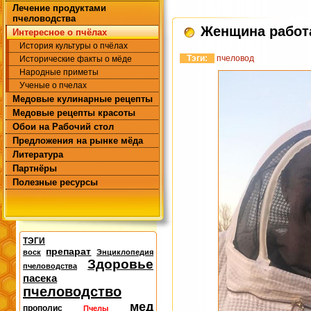
Лечение продуктами
пчеловодства
Женщина работ
Интересное о пчёлах
История культуры о пчёлах
Тэги:
пчеловод
Исторические факты о мёде
Народные приметы
Ученые о пчелах
Медовые кулинарные рецепты
Медовые рецепты красоты
Обои на Рабочий стол
Предложения на рынке мёда
Литература
Партнёры
Полезные ресурсы
ТЭГИ
препарат
воск
Энциклопедия
Здоровье
пчеловодства
пасека
пчеловодство
мед
прополис
Пчелы