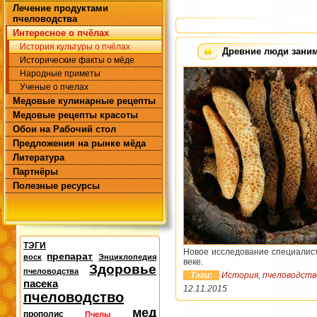
Лечение продуктами
пчеловодства
Интересное о пчёлах
История культуры о пчёлах
Древние люди заним
Исторические факты о мёде
Народные приметы
Ученые о пчелах
Медовые кулинарные рецепты
Медовые рецепты красоты
Обои на Рабочий стол
Предложения на рынке мёда
Литература
Партнёры
Полезные ресурсы
ТЭГИ
Новое исследование специалист
препарат
воск
Энциклопедия
веке.
Здоровье
пчеловодства
Тэги:
История
,
пчеловодств
пасека
12.11.2015
пчеловодство
мед
прополис
Пчелы