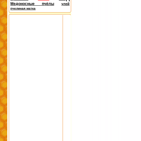
Медоносные пчёлы
улей
пчелиная матка