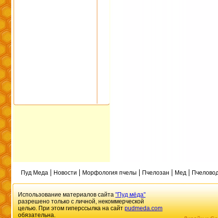
Пуд Меда
Новости
Морфология пчелы
Пчелозан
Мед
Пчеловод
Использование материалов сайта
"Пуд мёда"
разрешено только с личной, некоммерческой
целью. При этом гиперссылка на сайт
pudmeda.com
обязательна.