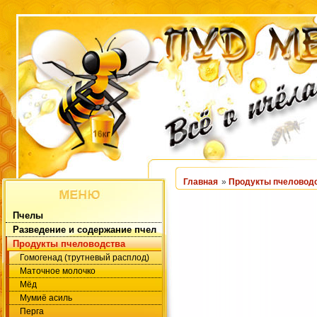
Главная
»
Продукты пчеловод
Пчелы
Разведение и содержание пчел
Продукты пчеловодства
Гомогенад (трутневый расплод)
Маточное молочко
Мёд
Мумиё асиль
Перга