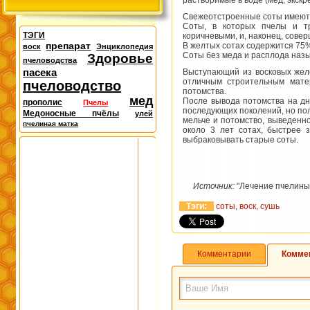
растворимые в воде (мед, экскре
Свежеотстроенные соты имеют б
Соты, в которых пчелы и тр
ТЭГИ
коричневыми, и, наконец, сове
препарат
В желтых сотах содержится 75%
воск
Энциклопедия
Соты без меда и расплода наз
Здоровье
пчеловодства
пасека
Выступающий из восковых желе
отличным строительным мате
пчеловодство
потомства.
мед
После вывода потомства на дн
прополис
Пчелы
последующих поколений, но пол
Медоносные пчёлы
улей
мельче и потомство, выведен­н
пчелиная матка
около 3 лет сотах, быстрее 
выбраковывать старые соты.
Источник:
"Лечение пчелиным 
Тэги:
соты
,
воск
,
сушь
Комментарии
Комме