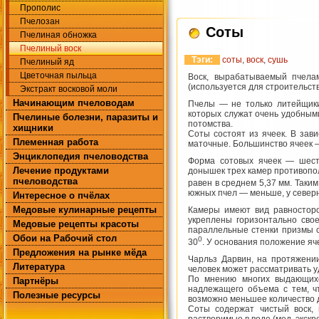
Прополис
Пчелозан
Соты
Пчелиная обножка
Пчелиный воск
Тэги:
соты
,
воск
,
сушь
Пчелиный яд
Цветочная пыльца
Воск, вырабатываемый пчелам
(используется для строительств
Экстракт восковой моли
Начинающим пчеловодам
Пчелы — не только литейщики 
которых служат очень удобным
Пчелиные болезни, паразиты и
потомства.
хищники
Соты состоят из ячеек. В зав
Племенная работа
маточные. Большинство ячеек —
Энциклопедия пчеловодства
Форма сотовых ячеек — шести
Лечение продуктами
донышек трех камер противопол
пчеловодства
равен в среднем 5,37 мм. Таким
южных пчел — меньше, у север
Интересное о пчёлах
Медовые кулинарные рецепты
Камеры имеют вид равносторо
укреплены горизонтально сво
Медовые рецепты красоты
параллельные стенки призмы ст
Обои на Рабочий стол
0
30
. У основания положение яче
Предложения на рынке мёда
Чарльз Дарвин, на протяжении
Литература
человек может рассматривать у
По мнению многих выдающихся
Партнёры
надлежащего объема с тем, ч
Полезные ресурсы
возможно меньшее количество д
Соты содержат чистый воск, 