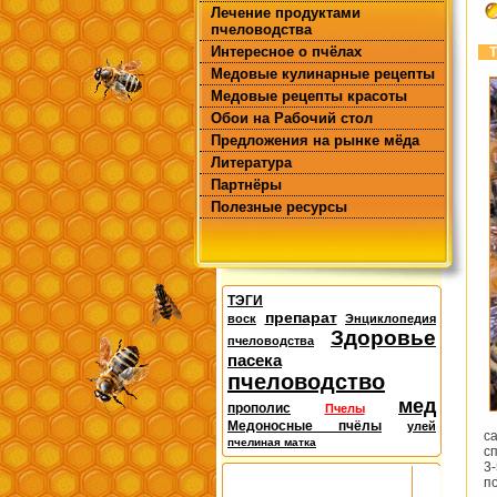
Лечение продуктами
пчеловодства
Интересное о пчёлах
Т
Медовые кулинарные рецепты
Медовые рецепты красоты
Обои на Рабочий стол
Предложения на рынке мёда
Литература
Партнёры
Полезные ресурсы
ТЭГИ
препарат
воск
Энциклопедия
Здоровье
пчеловодства
пасека
пчеловодство
мед
прополис
Пчелы
Медоносные пчёлы
улей
с
пчелиная матка
с
3
п