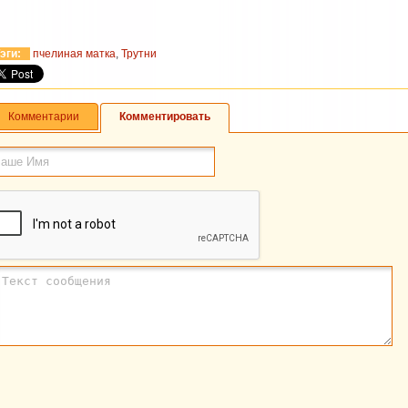
эги:
пчелиная матка
,
Трутни
Комментарии
Комментировать