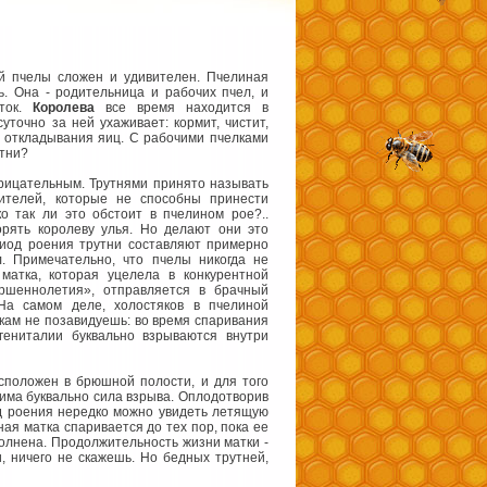
й пчелы сложен и удивителен. Пчелиная
ь. Она - родительница и рабочих пчел, и
аток.
Королева
все время находится в
уточно за ней ухаживает: кормит, чистит,
я откладывания яиц. С рабочими пчелками
утни?
арицательным. Трутнями принято называть
ителей, которые не способны принести
о так ли это обстоит в пчелином рое?..
орять королеву улья. Но делают они это
риод роения трутни составляют примерно
. Примечательно, что пчелы никогда не
матка, которая уцелела в конкурентной
ершеннолетия», отправляется в брачный
 На самом деле, холостяков в пчелиной
кам не позавидуешь: во время спаривания
гениталии буквально взрываются внутри
асположен в брюшной полости, и для того
дима буквально сила взрыва. Оплодотворив
од роения нередко можно увидеть летящую
ая матка спаривается до тех пор, пока ее
полнена. Продолжительность жизни матки -
и, ничего не скажешь. Но бедных трутней,