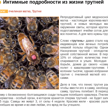
Интимные подробности из жизни трутней
эги:
пчелиная матка
,
Трутни
Репродуктивный цикл медоносно
матка - настоящая королева-мат
трутней, и новых молодых м
окружении свиты, которая круглос
подготавливает ячейки сотов дл
все понятно. А для чего нужны тр
Слово «
трутень
» давно стало н
иждивенцев или вечных потреб
никакой пользы обществу. Однак
Назначение трутней - оплодотв
ценой собственной жизни. В пе
10% от общего количества пчел
спариваются в ульях. Молодая 
борьбе, дожив до своего «сов
полет с кавалерами-трутнями.
колонии тысячи, однако избранни
трутня с пчелиной маткой его 
самки.
Дело в том, что пенис трутня р
чтобы ввести его в самку, необхо
самку, трутень погибает. В пери
амку с безжизненно болтающимся сзади тельцем погибшего кавалера. Пчелин
перматека - особый орган, в котором хранится сперма трутней - не будет за
-5 года. Самцы же живут 3, от силы 4 недели. Красиво жили - красиво ушл
огибших во время и во имя любви, это вряд ли бы утешило.