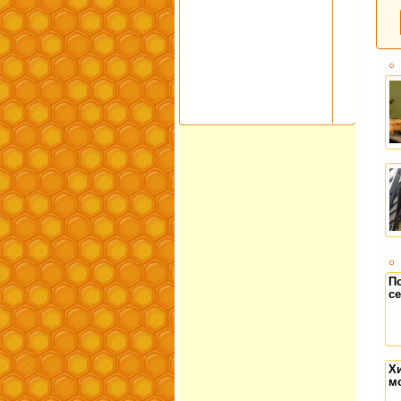
П
с
Х
м