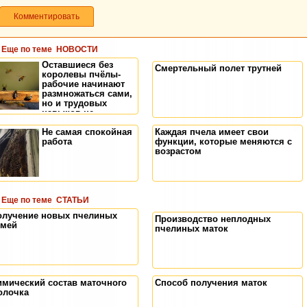
Комментировать
Еще по теме
НОВОСТИ
Оставшиеся без
Смертельный полет трутней
королевы пчёлы-
рабочие начинают
размножаться сами,
но и трудовых
навыков не
утрачивают
Не самая спокойная
Каждая пчела имеет свои
работа
функции, которые меняются с
возрастом
Еще по теме
СТАТЬИ
олучение новых пчелиных
Производство неплодных
емей
пчелиных маток
имический состав маточного
Способ получения маток
олочка