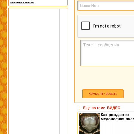
пчелиная матка
Комментировать
Еще по теме
ВИДЕО
Как рождается
медоносная пче