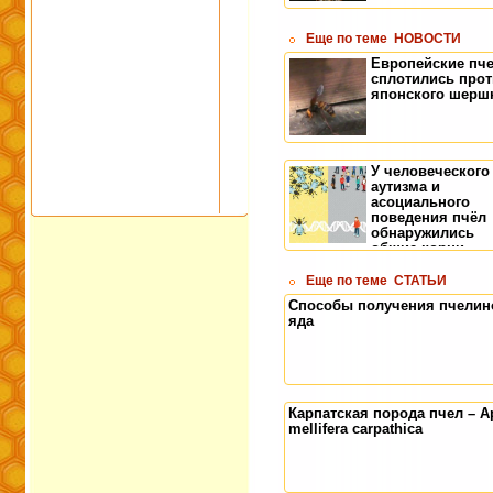
Еще по теме
НОВОСТИ
Европейские пч
сплотились про
японского шерш
У человеческого
аутизма и
асоциального
поведения пчёл
обнаружились
общие корни
Еще по теме
СТАТЬИ
Способы получения пчелин
яда
Карпатская порода пчел – A
mellifera carpathica