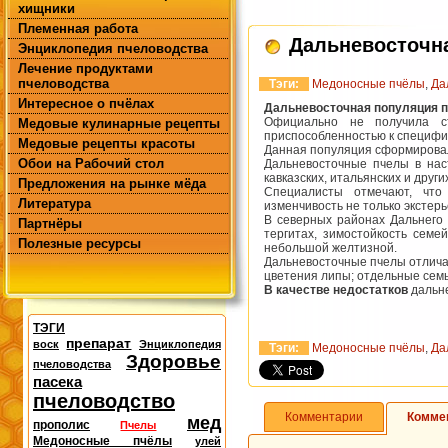
хищники
Племенная работа
Дальневосточн
Энциклопедия пчеловодства
Лечение продуктами
пчеловодства
Тэги:
Медоносные пчёлы
,
Да
Интересное о пчёлах
Дальневосточная популяция 
Официально не получила ст
Медовые кулинарные рецепты
приспособленностью к специфи
Медовые рецепты красоты
Данная популяция сформировала
Обои на Рабочий стол
Дальневосточные пчелы в нас
кавказских, итальянских и други
Предложения на рынке мёда
Специалисты отмечают, что
Литература
изменчивость не только экстер
В северных районах Дальнего 
Партнёры
тергитах, зимостойкость сем
Полезные ресурсы
небольшой желтизной.
Дальневосточные пчелы отлича
цветения липы; отдельные семьи
В качестве недостатков
дальне
ТЭГИ
препарат
воск
Энциклопедия
Тэги:
Медоносные пчёлы
,
Да
Здоровье
пчеловодства
пасека
пчеловодство
Комментарии
Комме
мед
прополис
Пчелы
Медоносные пчёлы
улей