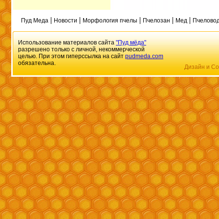
Пуд Меда
Новости
Морфология пчелы
Пчелозан
Мед
Пчеловод
Использование материалов сайта
"Пуд мёда"
разрешено только с личной, некоммерческой
целью. При этом гиперссылка на сайт
pudmeda.com
обязательна.
Дизайн и Со