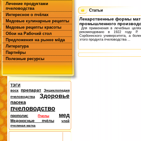
Лечение продуктами
пчеловодства
Статьи
Интересное о пчёлах
Лекарственные формы мат
Медовые кулинарные рецепты
промышленного производ
Медовые рецепты красоты
Для применения в лечебных целях
рекомендовано в 1922 году Р.
Обои на Рабочий стол
Сорбоннского университе­та, а бол
Предложения на рынке мёда
этого продукта пчеловодства ...
Литература
Партнёры
Полезные ресурсы
ТЭГИ
препарат
воск
Энциклопедия
Здоровье
пчеловодства
пасека
пчеловодство
мед
прополис
Пчелы
Медоносные пчёлы
улей
пчелиная матка