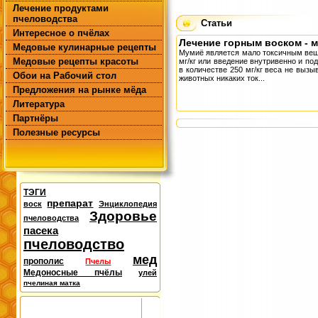
Лечение продуктами
пчеловодства
Статьи
Интересное о пчёлах
Лечение горным воском - 
Медовые кулинарные рецепты
Мумиё является мало токсичным вещ
Медовые рецепты красоты
мг/кг или введение внутривенно и п
в количестве 250 мг/кг веса не выз
Обои на Рабочий стол
животных никаких ток...
Предложения на рынке мёда
Литература
Партнёры
Полезные ресурсы
ТЭГИ
препарат
воск
Энциклопедия
Здоровье
пчеловодства
пасека
пчеловодство
мед
прополис
Пчелы
Медоносные пчёлы
улей
пчелиная матка