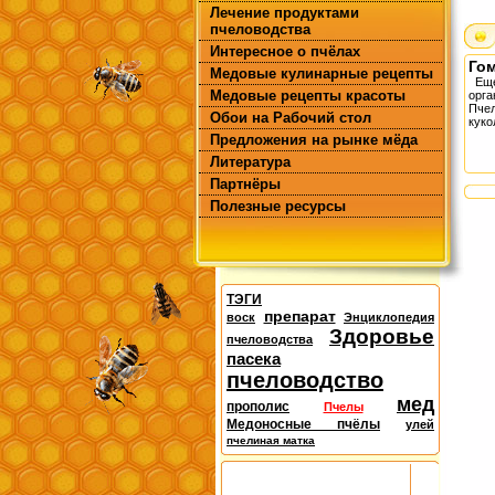
Лечение продуктами
пчеловодства
Интересное о пчёлах
Гом
Медовые кулинарные рецепты
Еще
Медовые рецепты красоты
орг
Пчел
Обои на Рабочий стол
куко
Предложения на рынке мёда
Литература
Партнёры
Полезные ресурсы
ТЭГИ
препарат
воск
Энциклопедия
Здоровье
пчеловодства
пасека
пчеловодство
мед
прополис
Пчелы
Медоносные пчёлы
улей
пчелиная матка