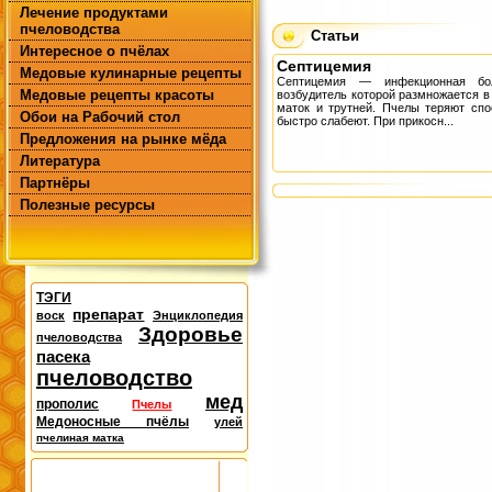
Лечение продуктами
пчеловодства
Статьи
Интересное о пчёлах
Септицемия
Медовые кулинарные рецепты
Септицемия — инфекционная бо
Медовые рецепты красоты
возбудитель которой размножается в
маток и трутней. Пчелы теряют спо
Обои на Рабочий стол
быстро слабеют. При прикосн...
Предложения на рынке мёда
Литература
Партнёры
Полезные ресурсы
ТЭГИ
препарат
воск
Энциклопедия
Здоровье
пчеловодства
пасека
пчеловодство
мед
прополис
Пчелы
Медоносные пчёлы
улей
пчелиная матка