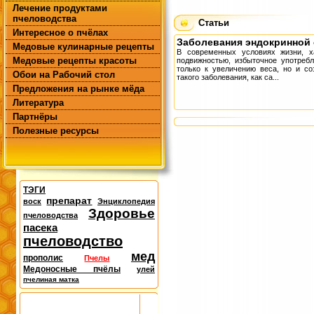
Лечение продуктами
пчеловодства
Статьи
Интересное о пчёлах
Заболевания эндокринной
Медовые кулинарные рецепты
В современных условиях жизни, х
Медовые рецепты красоты
подвижностью, избыточное употреб
только к увеличению веса, но и со
Обои на Рабочий стол
такого заболевания, как са...
Предложения на рынке мёда
Литература
Партнёры
Полезные ресурсы
ТЭГИ
препарат
воск
Энциклопедия
Здоровье
пчеловодства
пасека
пчеловодство
мед
прополис
Пчелы
Медоносные пчёлы
улей
пчелиная матка